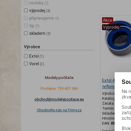
novinky
(0)
výprodej
(3)
připravujeme
(0)
Akce
tip
(0)
Výprodej
skladem
(3)
Výrobce
Extol
(1)
Vorel
(2)
Modely počítače
Extol 47530 těs
Sou
teflonové sada
Prodejna: 739 407 384
Na n
Výrobce:
Extol
zkva
Katalogové číslo
obchod@modelypocitace.eu
Záruka (měsíců)
Soub
Termín dodání (d
Ohodnoťte nás na Firmy.cz
zaří
Skladem:
3 ks
scho
Hmotnost:
0,03 
EAN:
859512690
Blok