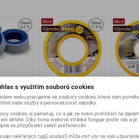
Akce
Akce
Sleva
Sleva
6,2 %
17,9 %
Výprodej
Výprodej
nicí pásky
Vorel 75201 teflonová páska
Vorel 75202 
hlas s využitím souborů cookies
 3ks
12x0.1mm 12m
19x0,2mm 1
ašem webu pracujeme se soubory cookies, které nám pomáha
Výrobce:
Vorel
Výrobce:
Vore
litnit naše služby a personalizovat nabídky.
:
m_30149
Katalogové číslo:
c_TO-75201
Katalogové čí
:
24
Záruka (měsíců):
24
Záruka (měsíc
ory cookies si pamatují, co a jak ve svém prohlížeči na dané
ny):
skladem
Termín dodání (dny):
skladem
Termín dodání 
zení děláte. Díky tomu webová stránka funguje podle vás a je
Skladem:
7 ks
Skladem:
5 ks
pná se přizpůsobit vašim preferencím.
kg
Hmotnost:
0,015 kg
Hmotnost:
0,0
8566
EAN:
5906083752018
EAN:
5906083
ování některých typů souborů může mít vliv na vaši uživatels