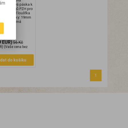
ska teflonová
vám
 Teflonová páska k
tových spojů PZH pro
nou vodou Tloušťka
Šířka pásky: 19mm
15m *obal má
9 EUR)
56 Kč
R)
(Vaše cena bez
idat do košíku
1