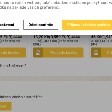
0 12 mm x 10 m.
Vorel 75201 teflonová páska
orel 75202 pá
šenost s naším webem, také nebudeme schopni poskytnout 
cí pásky
12x0.1mm 12m Kvalitní Páska
19x0,2mm 15m
dku na základě vašich preferencí.
ks. Teflonová
teflonová 12 x 0,1mm 12m.
utěsnění závi
ní přípojek,
Teflonová páska k utěsnění
kontakt s pit
atd. 3x 10m,
závitových spojů PZH pro kontakt
pásky: 0,2mm 
5x10m Odolává
s pitnou vodou. *obal má
Délka pásky: 
 je výhodná k
6x6x2cm*
9x9x3cm*
astavení
Odmítnout vše
Přijmout všechny cookies
kých provozech.
x2cm*
15 EUR)
13,20 Kč
(0,559 EUR)
46 Kč
(1,94
23 Kč
16 Kč
(Vaše cena bez
11 Kč
(0,466 EUR)
(Vaše cena bez
38 Kč
(1,610 EU
DPH:)
DPH:)
at do košíku
Přidat do košíku
Př
lkem
3
záznamů
inkách, akcích a soutěžích.
ovat