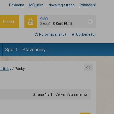
Pokladna
Můj účet
Nová registrace
Přihlášení
Košík
Hledat
0
kusů
-
0 Kč
(0 EUR)
Porovnávané (0)
Oblíbené (0)
Sport
Stavebniny
potřeby
/
Pásky
Strana
1
z
1
Celkem
3
záznamů