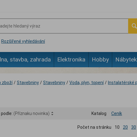
Rozšířené vyhledávání
lna, stavba, zahrada
Elektronika
Hobby
Nábytek
 zboží
/
Stavebniny
/
Stavebniny
/
Voda, plyn, topení
/
Instalatérské 
 podle:
(Příznaku novinka)
Katalog
Ceník
Počet na stránku
10
20
30