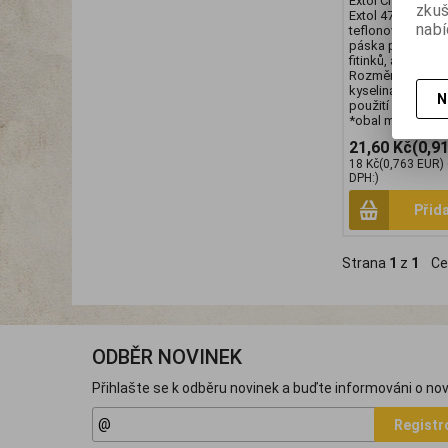
Extol Craft 4753
zku
Extol 47530 těsni
nabí
teflonové sada 3
páska pro utěsně
fitinků, armatur, 
Rozměr: 12x0,07
kyselinám, proto
N
použití v chemic
*obal má 17x10
21,60 Kč
(0,9
18 Kč
(0,763 EUR)
DPH:)
Přid
Strana
1
z
1
Ce
ODBĚR NOVINEK
Přihlašte se k odběru novinek a buďte informováni o nov
Registr