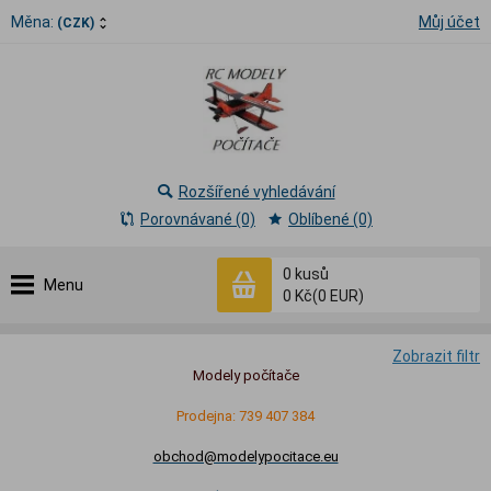
Měna:
Můj účet
(CZK)
Rozšířené vyhledávání
Porovnávané (0)
Oblíbené (0)
0
kusů
Menu
0 Kč
(0 EUR)
Zobrazit filtr
Modely počítače
Prodejna: 739 407 384
obchod@modelypocitace.eu