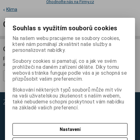
Ohodnoťte nás na Firmy.cz
Klima
Čističky vzduchu a zvlhčovače
Souhlas s využitím souborů cookies
Na našem webu pracujeme se soubory cookies,
které nám pomáhají zkvalitnit naše služby a
ODBĚR NOVINEK
personalizovat nabídky.
Přihlašte se k odběru novinek a buďte informováni o novinkách,
Soubory cookies si pamatují, co a jak ve svém
akcích a soutěžích.
prohlížeči na daném zařízení děláte. Díky tomu
webová stránka funguje podle vás a je schopná se
Registrovat
přizpůsobit vašim preferencím.
Blokování některých typů souborů může mít vliv
na vaši uživatelskou zkušenost s naším webem,
ZÁKAZNICKÝ SERVIS
také nebudeme schopni poskytnout vám nabídku
na základě vašich preferencí.
Ochrana osobních údajů
Kontakt
Obchodní podmínky
Nastavení
Reklamační podmínky