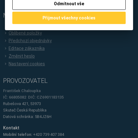
Doprava
Odmítnout vše
MŮJ ÚČET
Přijmout všechny cookies
Nová registrace
Oblíbené položky
Předchozí objednávky
Editace zákazníka
Změnit heslo
Nastavení cookies
PROVOZOVATEL
František Chaloupka
IČ: 66805082 DIČ: CZ6901183135
Rubešova 421, 53973
Skuteč
Česká Republika
Datová schránka: 5B4JZ6H
Kontakt
Mobilní telefon:
+420 739 407 384