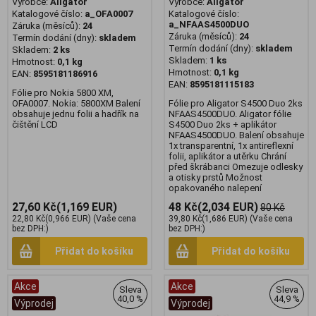
Výrobce:
Aligator
Výrobce:
Aligator
Katalogové číslo:
a_OFA0007
Katalogové číslo:
a_NFAAS4500DUO
Záruka (měsíců):
24
Záruka (měsíců):
24
Termín dodání (dny):
skladem
Termín dodání (dny):
skladem
Skladem:
2 ks
Skladem:
1 ks
Hmotnost:
0,1 kg
Hmotnost:
0,1 kg
EAN:
8595181186916
EAN:
8595181115183
Fólie pro Nokia 5800 XM,
OFA0007. Nokia: 5800XM Balení
Fólie pro Aligator S4500 Duo 2ks
obsahuje jednu folii a hadřík na
NFAAS4500DUO. Aligator fólie
čištění LCD
S4500 Duo 2ks + aplikátor
NFAAS4500DUO. Balení obsahuje
1x transparentní, 1x antireflexní
folii, aplikátor a utěrku Chrání
před škrábanci Omezuje odlesky
a otisky prstů Možnost
opakovaného nalepení
27,60 Kč
(1,169 EUR)
48 Kč
(2,034 EUR)
80 Kč
22,80 Kč
(0,966 EUR)
(Vaše cena
39,80 Kč
(1,686 EUR)
(Vaše cena
bez DPH:)
bez DPH:)
Přidat do košíku
Přidat do košíku
Akce
Akce
Sleva
Sleva
40,0 %
44,9 %
Výprodej
Výprodej