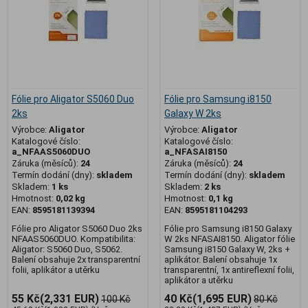
Fólie pro Aligator S5060 Duo
Fólie pro Samsung i8150
2ks
Galaxy W 2ks
Výrobce:
Aligator
Výrobce:
Aligator
Katalogové číslo:
Katalogové číslo:
a_NFAAS5060DUO
a_NFASAI8150
Záruka (měsíců):
24
Záruka (měsíců):
24
Termín dodání (dny):
skladem
Termín dodání (dny):
skladem
Skladem:
1 ks
Skladem:
2 ks
Hmotnost:
0,02 kg
Hmotnost:
0,1 kg
EAN:
8595181139394
EAN:
8595181104293
Fólie pro Aligator S5060 Duo 2ks
Fólie pro Samsung i8150 Galaxy
NFAAS5060DUO. Kompatibilita:
W 2ks NFASAI8150. Aligator fólie
Aligator: S5060 Duo, S5062.
Samsung i8150 Galaxy W, 2ks +
Balení obsahuje 2x transparentní
aplikátor. Balení obsahuje 1x
folii, aplikátor a utěrku
transparentní, 1x antireflexní folii,
aplikátor a utěrku
55 Kč
(2,331 EUR)
40 Kč
(1,695 EUR)
100 Kč
80 Kč