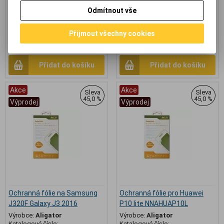
Revoluční nano ochrana pro
Odmítnout vše
displeje.
68,80 Kč
(2,915 EUR)
58,80 Kč
(2,492 EUR)
Přijmout všechny cookies
98 Kč
125 Kč
48,60 Kč
(2,059 EUR)
(Vaše cena
57 Kč
(2,415 EUR)
(Vaše cena bez
bez DPH:)
DPH:)
Přidat do košíku
Přidat do košíku
Akce
Akce
Sleva
Sleva
45,0 %
45,0 %
Výprodej
Výprodej
Ochranná fólie na Samsung
Ochranná fólie pro Huawei
J320F Galaxy J3 2016
P10 lite NNAHUAP10L
Výrobce:
Aligator
Výrobce:
Aligator
Katalogové číslo:
Katalogové číslo: