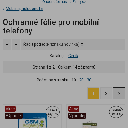
Ohodnoťte nás na Firmy.cz
Mobilní příslušenství
Ochranné fólie pro mobilní
telefony
Řadit podle:
(Příznaku novinka)
Katalog
Ceník
Strana
1
z
2
Celkem
14
záznamů
Počet na stránku
10
20
30
1
2
Akce
Akce
Sleva
Sleva
44,9 %
35,0 %
Výprodej
Výprodej