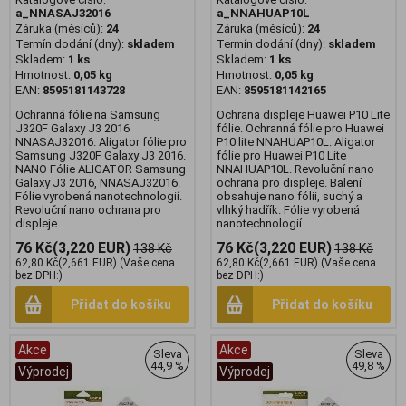
a_NNASAJ32016
a_NNAHUAP10L
Záruka (měsíců):
24
Záruka (měsíců):
24
Termín dodání (dny):
skladem
Termín dodání (dny):
skladem
Skladem:
1 ks
Skladem:
1 ks
Hmotnost:
0,05 kg
Hmotnost:
0,05 kg
EAN:
8595181143728
EAN:
8595181142165
Ochranná fólie na Samsung
Ochrana displeje Huawei P10 Lite
J320F Galaxy J3 2016
fólie. Ochranná fólie pro Huawei
NNASAJ32016. Aligator fólie pro
P10 lite NNAHUAP10L. Aligator
Samsung J320F Galaxy J3 2016.
fólie pro Huawei P10 Lite
NANO Fólie ALIGATOR Samsung
NNAHUAP10L. Revoluční nano
Galaxy J3 2016, NNASAJ32016.
ochrana pro displeje. Balení
Fólie vyrobená nanotechnologií.
obsahuje nano fólii, suchý a
Revoluční nano ochrana pro
vlhký hadřík. Fólie vyrobená
displeje
nanotechnologií.
76 Kč
(3,220 EUR)
76 Kč
(3,220 EUR)
138 Kč
138 Kč
62,80 Kč
(2,661 EUR)
(Vaše cena
62,80 Kč
(2,661 EUR)
(Vaše cena
bez DPH:)
bez DPH:)
Přidat do košíku
Přidat do košíku
Akce
Akce
Sleva
Sleva
44,9 %
49,8 %
Výprodej
Výprodej