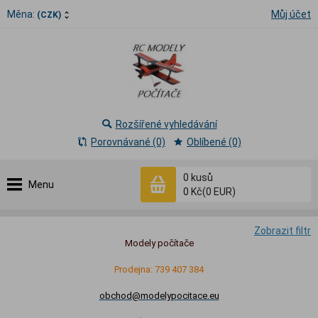
Měna:
Můj účet
(CZK)
Rozšířené vyhledávání
Porovnávané (0)
Oblíbené (0)
0
kusů
Menu
0 Kč
(0 EUR)
Zobrazit filtr
Modely počítače
Prodejna: 739 407 384
obchod@modelypocitace.eu