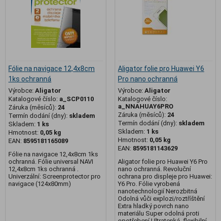
Fólie na navigace 12,4x8cm
Aligator folie pro Huawei Y6
1ks ochranná
Pro nano ochranná
Výrobce:
Aligator
Výrobce:
Aligator
Katalogové číslo:
a_SCP0110
Katalogové číslo:
a_NNAHUAY6PRO
Záruka (měsíců):
24
Záruka (měsíců):
24
Termín dodání (dny):
skladem
Termín dodání (dny):
skladem
Skladem:
1 ks
Skladem:
1 ks
Hmotnost:
0,05 kg
Hmotnost:
0,05 kg
EAN:
8595181165089
EAN:
8595181143629
Fólie na navigace 12,4x8cm 1ks
ochranná. Fólie universal NAVI
Aligator folie pro Huawei Y6 Pro
12,4x8cm 1ks ochranná .
nano ochranná. Revoluční
Univerzální: Screenprotector pro
ochrana pro displeje pro Huawei:
navigace (124x80mm)
Y6 Pro. Fólie vyrobená
nanotechnologií Nerozbitná
Odolná vůči explozi/roztříštění
Extra hladký povrch nano
materiálu Super odolná proti
opotřebení Ultratenká, flexibilní