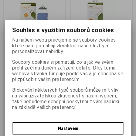
Souhlas s využitím souborů cookies
Na našem webu pracujeme se soubory cookies,
které nám pomáhají zkvalitnit naše služby a
Ochranná fólie Aligator S5065
Ochranná fólie pro Huawei Y5
personalizovat nabídky.
Duo, 2ks - originál
II
Soubory cookies si pamatují, co a jak ve svém
Výrobce:
Aligator
Výrobce:
Aligator
prohlížeči na daném zařízení děláte. Díky tomu
Katalogové číslo:
Katalogové číslo:
a_NFAAS5065DUO
a_NNAHUAY5II
webová stránka funguje podle vás a je schopná se
Záruka (měsíců):
24
Záruka (měsíců):
24
přizpůsobit vašim preferencím.
Termín dodání (dny):
skladem
Termín dodání (dny):
skladem
Skladem:
2 ks
Skladem:
2 ks
Blokování některých typů souborů může mít vliv
Hmotnost:
0,02 kg
Hmotnost:
0,05 kg
na vaši uživatelskou zkušenost s naším webem,
EAN:
8595181157084
EAN:
8595181143612
také nebudeme schopni poskytnout vám nabídku
na základě vašich preferencí.
Ochranná fólie Aligator S5065
Ochrana displeje Huawei Y5 II
Duo, 2ks - originál. Fólie
fólie NNAHUAY5II. Ochranná fólie
ALIGATOR S5065 Duo, 2ks +
pro Huawei Y5 II, NNAHUAY5II.
aplikátor. Balení obsahuje 2x folii,
Aligator folie pro Huawei Y5 II
aplikátor a utěrku. Chrání před
NNAHUAY5II. NANO Fólie
Nastavení
škrábanci.
ALIGATOR HUAWEI Y5 II. Fólie
vyrobená nanotechnologií.