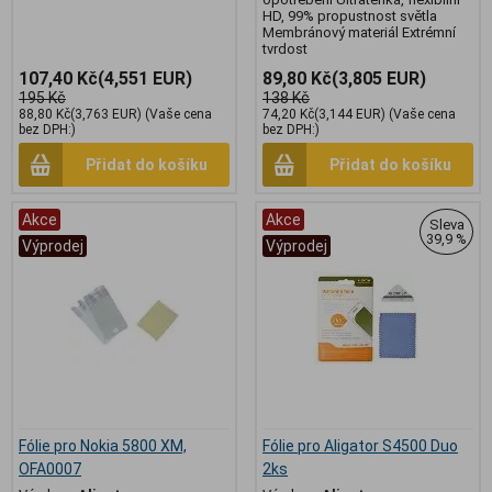
HD, 99% propustnost světla
Membránový materiál Extrémní
tvrdost
107,40 Kč
(4,551 EUR)
89,80 Kč
(3,805 EUR)
195 Kč
138 Kč
88,80 Kč
(3,763 EUR)
(Vaše cena
74,20 Kč
(3,144 EUR)
(Vaše cena
bez DPH:)
bez DPH:)
Přidat do košíku
Přidat do košíku
Akce
Akce
Sleva
39,9 %
Výprodej
Výprodej
Fólie pro Nokia 5800 XM,
Fólie pro Aligator S4500 Duo
OFA0007
2ks