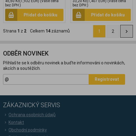
45,60 Kč
(1,932 EUR)
(Vaše cena
33,20 Kč
(1,407 EUR)
(Vaše cena
bez DPH:)
bez DPH:)
Přidat do košíku
Přidat do košíku
Strana
1
z
2
Celkem
14
záznamů
1
2
ODBĚR NOVINEK
Přihlašte se k odběru novinek a buďte informováni o novinkách,
akcích a soutěžích.
Registrovat
ZÁKAZNICKÝ SERVIS
Ochrana osobních údajů
Kontakt
Obchodní podmínky