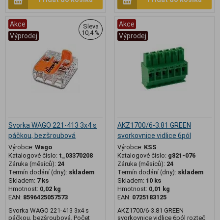
Akce
Akce
Sleva
10,4 %
Výprodej
Výprodej
Svorka WAGO 221-413 3x4 s
AKZ1700/6-3.81 GREEN
páčkou, bezšroubová
svorkovnice vidlice 6pól
Výrobce:
Wago
Výrobce:
KSS
Katalogové číslo:
t_03370208
Katalogové číslo:
g821-076
Záruka (měsíců):
24
Záruka (měsíců):
24
Termín dodání (dny):
skladem
Termín dodání (dny):
skladem
Skladem:
7 ks
Skladem:
10 ks
Hmotnost:
0,02 kg
Hmotnost:
0,01 kg
EAN:
8596425057573
EAN:
0725183125
Svorka WAGO 221-413 3x4 s
AKZ1700/6-3.81 GREEN
páčkou, bezšroubová. Počet
svorkovnice vidlice 6pól rozteč