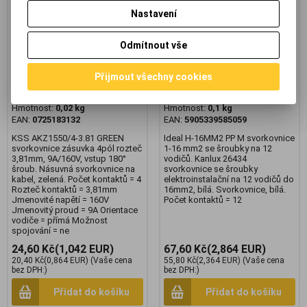
Nastavení
KSS AKZ1550/4-3.81 GREEN
Ideal H-16MM2 PP M
svorkovnice zásuvka
svorkovnice 1-16 mm2
Odmítnout vše
Výrobce:
KSS
Výrobce:
Ideal
Katalogové číslo:
g821-282
Katalogové číslo:
g821-327
Záruka (měsíců):
24
Záruka (měsíců):
24
Přijmout všechny cookies
Termín dodání (dny):
skladem
Termín dodání (dny):
skladem
Skladem:
8 ks
Skladem:
8 ks
Hmotnost:
0,02 kg
Hmotnost:
0,1 kg
EAN:
0725183132
EAN:
5905339585059
KSS AKZ1550/4-3.81 GREEN
Ideal H-16MM2 PP M svorkovnice
svorkovnice zásuvka 4pól rozteč
1-16 mm2 se šroubky na 12
3,81mm, 9A/160V, vstup 180°
vodičů. Kanlux 26434
šroub. Násuvná svorkovnice na
svorkovnice se šroubky
kabel, zelená. Počet kontaktů = 4
elektroinstalační na 12 vodičů do
Rozteč kontaktů = 3,81mm
16mm2, bílá. Svorkovnice, bílá.
Jmenovité napětí = 160V
Počet kontaktů = 12
Jmenovitý proud = 9A Orientace
vodiče = přímá Možnost
spojování = ne
24,60 Kč
(1,042 EUR)
67,60 Kč
(2,864 EUR)
20,40 Kč
(0,864 EUR)
(Vaše cena
55,80 Kč
(2,364 EUR)
(Vaše cena
bez DPH:)
bez DPH:)
Přidat do košíku
Přidat do košíku