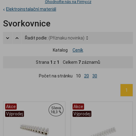
Ohodnoťte nás na Firmy.cz
Elektroinstalační materiál
Svorkovnice
Řadit podle:
(Příznaku novinka)
Katalog
Ceník
Strana
1
z
1
Celkem
7
záznamů
Počet na stránku
10
20
30
1
Akce
Akce
Sleva
18,3 %
Výprodej
Výprodej