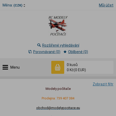
Měna:
Můj účet
(CZK)
Rozšířené vyhledávání
Porovnávané (0)
Oblíbené (0)
0
kusů
Menu
0 Kč
(0 EUR)
Zobrazit filtr
Modely počítače
Prodejna: 739 407 384
obchod@modelypocitace.eu