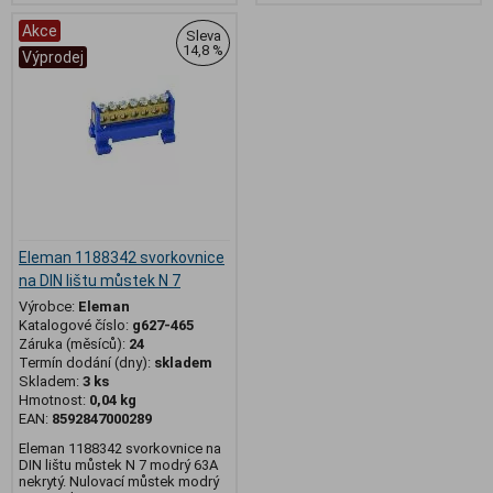
Akce
Sleva
14,8 %
Výprodej
Eleman 1188342 svorkovnice
na DIN lištu můstek N 7
Výrobce:
Eleman
Katalogové číslo:
g627-465
Záruka (měsíců):
24
Termín dodání (dny):
skladem
Skladem:
3 ks
Hmotnost:
0,04 kg
EAN:
8592847000289
Eleman 1188342 svorkovnice na
DIN lištu můstek N 7 modrý 63A
nekrytý. Nulovací můstek modrý