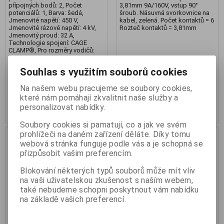
přípojných bodů: 2, Počet
3,81mm 9A/160V, vstup 90°
potenciálů: 1, Barva: šedá,
šroub. Násuvná svorkovnice na
Jmenovité napětí: 450 V,
kabel, zelená. Počet kontaktů = 6
Jmenovité rázové napětí: 4 kV,
Rozteč kontaktů = 3,81mm
Jmenovitý proud: 32 A,
Technologie spojení: CAGE
CLAMP®, Pro rozměry vodičů:
0,14 – 4 mm2; 28 – 12 AWG, Pro
rozměry vodičů: 0,2 –4 mm2
Souhlas s využitím souborů cookies
14,40 Kč
(0,610 EUR)
41,40 Kč
(1,754 EUR)
16 Kč
12 Kč
(0,508 EUR)
(Vaše cena bez
34,40 Kč
(1,458 EUR)
(Vaše cena
Na našem webu pracujeme se soubory cookies,
DPH:)
bez DPH:)
které nám pomáhají zkvalitnit naše služby a
personalizovat nabídky.
Přidat do košíku
Přidat do košíku
Soubory cookies si pamatují, co a jak ve svém
prohlížeči na daném zařízení děláte. Díky tomu
Akce
Akce
webová stránka funguje podle vás a je schopná se
Výprodej
Výprodej
přizpůsobit vašim preferencím.
Blokování některých typů souborů může mít vliv
na vaši uživatelskou zkušenost s naším webem,
také nebudeme schopni poskytnout vám nabídku
na základě vašich preferencí.