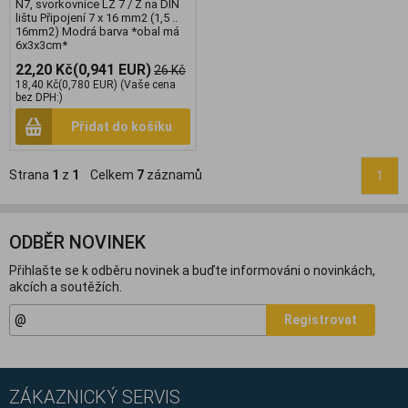
N7, svorkovnice LZ 7 / Z na DIN
lištu Připojení 7 x 16 mm2 (1,5 ..
16mm2) Modrá barva *obal má
6x3x3cm*
22,20 Kč
(0,941 EUR)
26 Kč
18,40 Kč
(0,780 EUR)
(Vaše cena
bez DPH:)
Přidat do košíku
Strana
1
z
1
Celkem
7
záznamů
1
ODBĚR NOVINEK
Přihlašte se k odběru novinek a buďte informováni o novinkách,
akcích a soutěžích.
Registrovat
ZÁKAZNICKÝ SERVIS