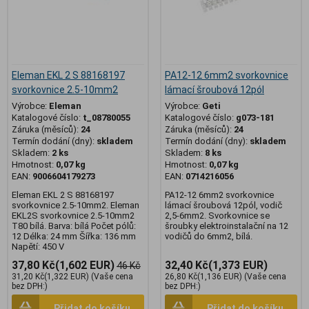
Eleman EKL 2 S 88168197
PA12-12 6mm2 svorkovnice
svorkovnice 2.5-10mm2
lámací šroubová 12pól
Výrobce:
Eleman
Výrobce:
Geti
Katalogové číslo:
t_08780055
Katalogové číslo:
g073-181
Záruka (měsíců):
24
Záruka (měsíců):
24
Termín dodání (dny):
skladem
Termín dodání (dny):
skladem
Skladem:
2 ks
Skladem:
8 ks
Hmotnost:
0,07 kg
Hmotnost:
0,07 kg
EAN:
9006604179273
EAN:
0714216056
Eleman EKL 2 S 88168197
PA12-12 6mm2 svorkovnice
svorkovnice 2.5-10mm2. Eleman
lámací šroubová 12pól, vodič
EKL2S svorkovnice 2.5-10mm2
2,5-6mm2. Svorkovnice se
T80 bílá. Barva: bílá Počet pólů:
šroubky elektroinstalační na 12
12 Délka: 24 mm Šířka: 136 mm
vodičů do 6mm2, bílá.
Napětí: 450 V
37,80 Kč
(1,602 EUR)
32,40 Kč
(1,373 EUR)
46 Kč
31,20 Kč
(1,322 EUR)
(Vaše cena
26,80 Kč
(1,136 EUR)
(Vaše cena
bez DPH:)
bez DPH:)
Přidat do košíku
Přidat do košíku