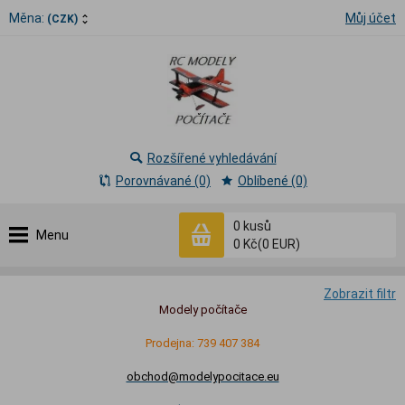
Měna:
Můj účet
(CZK)
Rozšířené vyhledávání
Porovnávané (0)
Oblíbené (0)
0
kusů
Menu
0 Kč
(0 EUR)
Zobrazit filtr
Modely počítače
Prodejna: 739 407 384
obchod@modelypocitace.eu