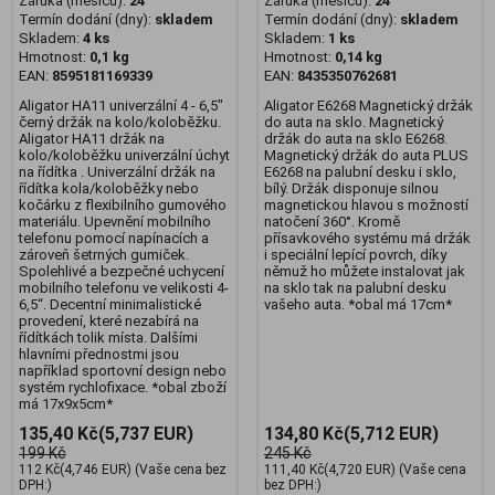
Záruka (měsíců):
24
Záruka (měsíců):
24
Termín dodání (dny):
skladem
Termín dodání (dny):
skladem
Skladem:
4 ks
Skladem:
1 ks
Hmotnost:
0,1 kg
Hmotnost:
0,14 kg
EAN:
8595181169339
EAN:
8435350762681
Aligator HA11 univerzální 4 - 6,5"
Aligator E6268 Magnetický držák
černý držák na kolo/koloběžku.
do auta na sklo. Magnetický
Aligator HA11 držák na
držák do auta na sklo E6268.
kolo/koloběžku univerzální úchyt
Magnetický držák do auta PLUS
na řídítka . Univerzální držák na
E6268 na palubní desku i sklo,
řídítka kola/koloběžky nebo
bílý. Držák disponuje silnou
kočárku z flexibilního gumového
magnetickou hlavou s možností
materiálu. Upevnění mobilního
natočení 360°. Kromě
telefonu pomocí napínacích a
přísavkového systému má držák
zároveň šetrných gumiček.
i speciální lepící povrch, díky
Spolehlivé a bezpečné uchycení
němuž ho můžete instalovat jak
mobilního telefonu ve velikosti 4-
na sklo tak na palubní desku
6,5“. Decentní minimalistické
vašeho auta. *obal má 17cm*
provedení, které nezabírá na
řídítkách tolik místa. Dalšími
hlavními přednostmi jsou
například sportovní design nebo
systém rychlofixace. *obal zboží
má 17x9x5cm*
135,40 Kč
(5,737 EUR)
134,80 Kč
(5,712 EUR)
199 Kč
245 Kč
112 Kč
(4,746 EUR)
(Vaše cena bez
111,40 Kč
(4,720 EUR)
(Vaše cena
DPH:)
bez DPH:)