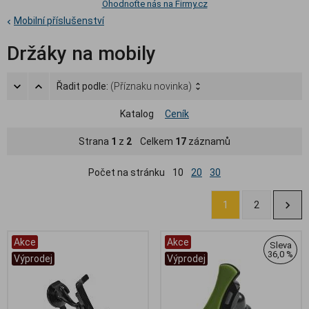
Ohodnoťte nás na Firmy.cz
Mobilní příslušenství
Držáky na mobily
Řadit podle:
(Příznaku novinka)
Katalog
Ceník
Strana
1
z
2
Celkem
17
záznamů
Počet na stránku
10
20
30
1
2
Akce
Akce
Sleva
36,0 %
Výprodej
Výprodej