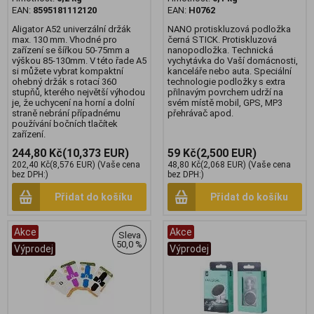
EAN:
8595181112120
EAN:
H0762
Aligator A52 univerzální držák
NANO protiskluzová podložka
max. 130 mm. Vhodné pro
černá STICK. Protiskluzová
zařízení se šířkou 50-75mm a
nanopodložka. Technická
výškou 85-130mm. V této řade A5
vychytávka do Vaší domácnosti,
si můžete vybrat kompaktní
kanceláře nebo auta. Speciální
ohebný držák s rotací 360
technologie podložky s extra
stupňů, kterého největší výhodou
přilnavým povrchem udrží na
je, že uchycení na horní a dolní
svém místě mobil, GPS, MP3
straně nebrání případnému
přehrávač apod.
používání bočních tlačítek
zařízení.
244,80 Kč
(10,373 EUR)
59 Kč
(2,500 EUR)
202,40 Kč
(8,576 EUR)
(Vaše cena
48,80 Kč
(2,068 EUR)
(Vaše cena
bez DPH:)
bez DPH:)
Přidat do košíku
Přidat do košíku
Akce
Akce
Sleva
50,0 %
Výprodej
Výprodej