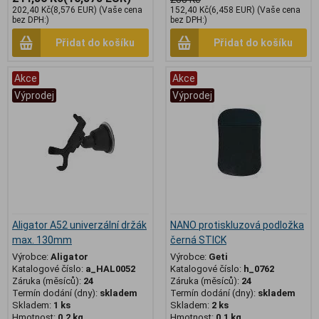
202,40 Kč
(8,576 EUR)
(Vaše cena
152,40 Kč
(6,458 EUR)
(Vaše cena
bez DPH:)
bez DPH:)
Přidat do košíku
Přidat do košíku
Akce
Akce
Výprodej
Výprodej
Aligator A52 univerzální držák
NANO protiskluzová podložka
max. 130mm
černá STICK
Výrobce:
Aligator
Výrobce:
Geti
Katalogové číslo:
a_HAL0052
Katalogové číslo:
h_0762
Záruka (měsíců):
24
Záruka (měsíců):
24
Termín dodání (dny):
skladem
Termín dodání (dny):
skladem
Skladem:
1 ks
Skladem:
2 ks
Hmotnost:
0,2 kg
Hmotnost:
0,1 kg