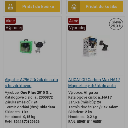
Přidat do košíku
Přidat do košíku
Akce
Akce
Sleva
25,0 %
Výprodej
Výprodej
Aligator A2962 Držák do auta
ALIGATOR Carbon Max HA17
s bezdrátovou
Magnetický držák do auta
Výrobce:
One Plus 2015 S.L
Výrobce:
Aligator
Katalogové číslo:
a_2000872
Katalogové číslo:
a_HA17
Záruka (měsíců):
24
Záruka (měsíců):
24
Termín dodání (dny):
skladem
Termín dodání (dny):
skladem
Skladem:
1 ks
Skladem:
2 ks
Hmotnost:
0,15 kg
Hmotnost:
0,2 kg
EAN:
8944870129626
EAN:
8595181198551