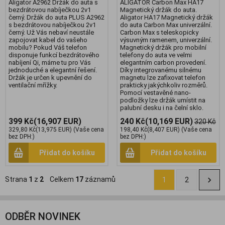
Aligator A2962 Držák do auta s
ALIGATOR Carbon Max HA17
bezdrátovou nabíječkou 2v1
Magnetický držák do auta.
černý. Držák do auta PLUS A2962
Aligator HA17 Magnetický držák
s bezdrátovou nabíječkou 2v1
do auta Carbon Max univerzální.
černý. Už Vás nebaví neustále
Carbon Max s teleskopicky
zapojovat kabel do vašeho
výsuvným ramenem, univerzální.
mobilu? Pokud Váš telefon
Magnetický držák pro mobilní
disponuje funkcí bezdrátového
telefony do auta ve velmi
nabíjení Qi, máme tu pro Vás
elegantním carbon provedení.
jednoduché a elegantní řešení.
Díky integrovanému silnému
Držák je určen k upevnění do
magnetu lze zafixovat telefon
ventilační mřížky.
prakticky jakýchkoliv rozměrů.
Pomocí vestavěné nano-
podložky lze držák umístit na
palubní desku i na čelní sklo.
399 Kč
(16,907 EUR)
240 Kč
(10,169 EUR)
320 Kč
329,80 Kč
(13,975 EUR)
(Vaše cena
198,40 Kč
(8,407 EUR)
(Vaše cena
bez DPH:)
bez DPH:)
Přidat do košíku
Přidat do košíku
Strana
1
z
2
Celkem
17
záznamů
1
2
ODBĚR NOVINEK