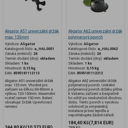
Aligator A51 univerzální držák
Aligator A62 univerzální držák
max. 135mm
polymerový povrch
Výrobce:
Aligator
Výrobce:
Aligator
Katalogové číslo:
a_HAL0051
Katalogové číslo:
a_HAL0062
Záruka (měsíců):
24
Záruka (měsíců):
24
Termín dodání (dny):
skladem
Termín dodání (dny):
skladem
Skladem:
1 ks
Skladem:
1 ks
Hmotnost:
0,15 kg
Hmotnost:
0,15 kg
EAN:
8595181112113
EAN:
8595181112212
Aligator A51 univerzální držák
Aligator A62 univerzální držák
max. 135 mm. Vhodné pro
polymerový povrch. Unikátní
zařízení se šířkou 60-85mm a
polymerový povrch držáku přilne
výškou 120-150mm. Maximální
k Vašemu zařízení a bezpečně
rozteč ramen 150 mm. Balení
ho udrží po neskutečně dlouhou
obsahuje: Držák Upevňovací
dobu. Tento povrch s vysokou
rameno
odolností je omyvatelný,
instalace je bez lepidla a
nepotřebujete žádné nářadí.
184,40 Kč
(7,814 EUR)
244,80 Kč
(10,373 EUR)
288 Kč