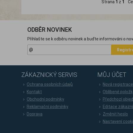
Strana
1
z
1
Ce
ODBĚR NOVINEK
Přihlašte se k odběru novinek a buďte informováni o nov
Registr
ZÁKAZNICKÝ SERVIS
MŮJ ÚČET
Ochrana osobních údajů
Nová registrac
Kontakt
Oblíbené položk
Obchodní podmínky
Předchozí obje
Reklamační podmínky
Editace zákazn
Doprava
Změnit heslo
Nastavení cook