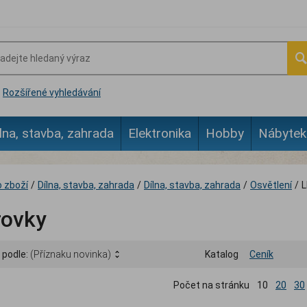
Rozšířené vyhledávání
lna, stavba, zahrada
Elektronika
Hobby
Nábytek
 zboží
/
Dílna, stavba, zahrada
/
Dílna, stavba, zahrada
/
Osvětlení
/
L
rovky
 podle:
(Příznaku novinka)
Katalog
Ceník
Počet na stránku
10
20
30