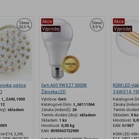
Akce
Akce
Sleva
Sleva
30,0 %
9,9 %
Výprodej
Výprodej
rovka, patice
Geti A60 9W E27 3000K
KGM LED vlá
ED
Žárovka LED
3,6W E14, 19
:
1_ZARL1000
Výrobce:
Geti
Katalogové čí
:
12
Katalogové číslo:
t_04111064
Záruka (měsíc
ny):
skladem
Záruka (měsíců):
24
Termín dodání 
Termín dodání (dny):
skladem
Skladem:
5 ks
g
Skladem:
1 ks
Hmotnost:
0,0
0059
Hmotnost:
0,05 kg
EAN:
h1907
EAN:
8595563722985
ice E14, 2,2W,
KGM LED vlák
L1000. INOXLED
E14, 1907. LE