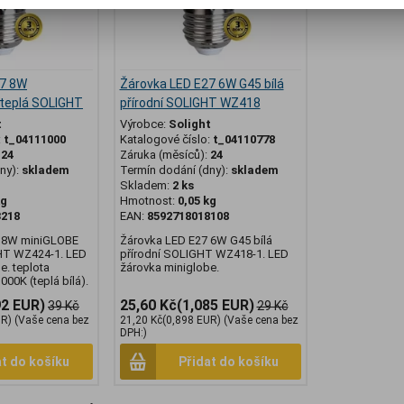
27 8W
Žárovka LED E27 6W G45 bílá
 teplá SOLIGHT
přírodní SOLIGHT WZ418
t
Výrobce:
Solight
:
t_04111000
Katalogové číslo:
t_04110778
:
24
Záruka (měsíců):
24
ny):
skladem
Termín dodání (dny):
skladem
Skladem:
2 ks
kg
Hmotnost:
0,05 kg
3218
EAN:
8592718018108
7 8W miniGLOBE
Žárovka LED E27 6W G45 bílá
GHT WZ424-1. LED
přírodní SOLIGHT WZ418-1. LED
e. teplota
žárovka miniglobe.
000K (teplá bílá).
92 EUR)
25,60 Kč
(1,085 EUR)
39 Kč
29 Kč
UR)
(Vaše cena bez
21,20 Kč
(0,898 EUR)
(Vaše cena bez
DPH:)
at do košíku
Přidat do košíku