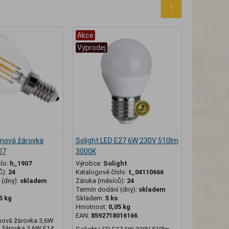
1
Akce
Výprodej
knová žárovka
Solight LED E27 6W 230V 510lm
07
3000K
slo:
h_1907
Výrobce:
Solight
ů):
24
Katalogové číslo:
t_04110666
(dny):
skladem
Záruka (měsíců):
24
Termín dodání (dny):
skladem
5 kg
Skladem:
5 ks
Hmotnost:
0,05 kg
EAN:
8592718016166
nová žárovka 3,6W
D žárovka 3,6W E14