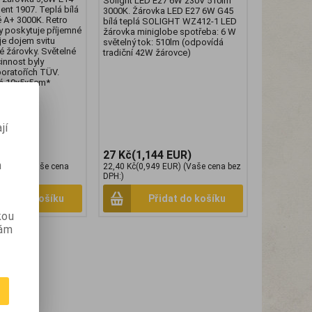
Solight LED E27 6W 230V 510lm
ent 1907. Teplá bílá
3000K. Žárovka LED E27 6W G45
ě A+ 3000K. Retro
bílá teplá SOLIGHT WZ412-1 LED
y poskytuje příjemné
žárovka miniglobe spotřeba: 6 W
je dojem svitu
světelný tok: 510lm (odpovídá
é žárovky. Světelné
tradiční 42W žárovce)
innost byly
boratořích TÜV.
má 10x5x5cm*
jí
02 EUR)
27 Kč
(1,144 EUR)
m
1 EUR)
(Vaše cena
22,40 Kč
(0,949 EUR)
(Vaše cena bez
DPH:)
idat do košíku
Přidat do košíku
kou
vám