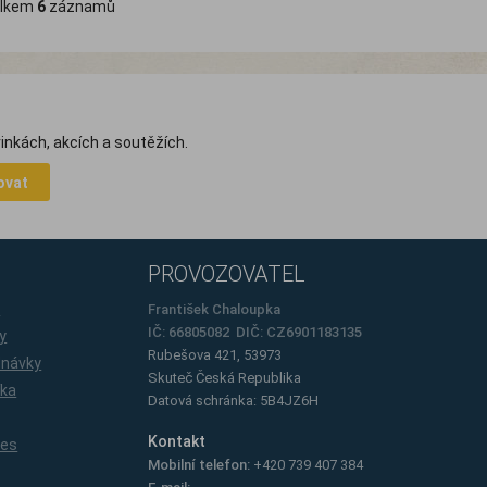
lkem
6
záznamů
inkách, akcích a soutěžích.
ovat
PROVOZOVATEL
e
František Chaloupka
IČ: 66805082 DIČ: CZ6901183135
y
Rubešova 421, 53973
dnávky
Skuteč
Česká Republika
íka
Datová schránka: 5B4JZ6H
Kontakt
ies
Mobilní telefon:
+420 739 407 384