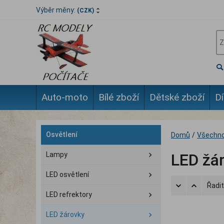
Výběr měny:
(CZK)
Auto-moto
Bílé zboží
Dětské zboží
Dí
Osvětlení
Domů
/
Všechno
Lampy
LED žá
LED osvětlení
Řadit
LED refrektory
LED žárovky