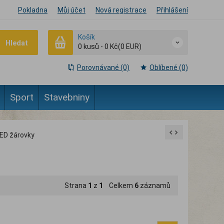
Pokladna
Můj účet
Nová registrace
Přihlášení
Košík
Hledat
0
kusů
-
0 Kč
(0 EUR)
Porovnávané (0)
Oblíbené (0)
Sport
Stavebniny
ED žárovky
Strana
1
z
1
Celkem
6
záznamů