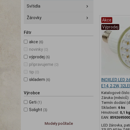
Svítidla
Žárovky
Akce
Výprodej
Filtr
akce
(6)
novinky
(0)
výprodej
(6)
připravujeme
(0)
tip
(0)
skladem
INOXLED LED žá
(6)
E14, 2,2W, 32L
Výrobce
Katalogové číslo
Záruka (měsíců)
Geti
(1)
Termín dodání (d
Skladem:
6 ks
Solight
(3)
Hmotnost:
0,1 k
EAN:
859269500
Modely počítače
LED žárovka, pat
32LED 60 lm ZAR