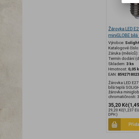
Žárovka LED E
miniGLOBE bílá
Výrobce:
Soligh
Katalogové číslo
Záruka (měsíců)
Termín dodání (d
Skladem:
3 ks
Hmotnost:
0,05 
EAN:
859271802
Žárovka LED E2
bílá teplá SOLI
žárovka miniglob
chromatičnosti: 3
35,20 Kč
(1,4
29,20 Kč
(1,237 E
DPH:)
Přid