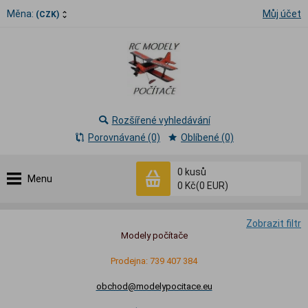
Měna:
Můj účet
(CZK)
Rozšířené vyhledávání
Porovnávané (0)
Oblíbené (0)
0
kusů
Menu
0 Kč
(0 EUR)
Zobrazit filtr
Modely počítače
Prodejna: 739 407 384
obchod@modelypocitace.eu