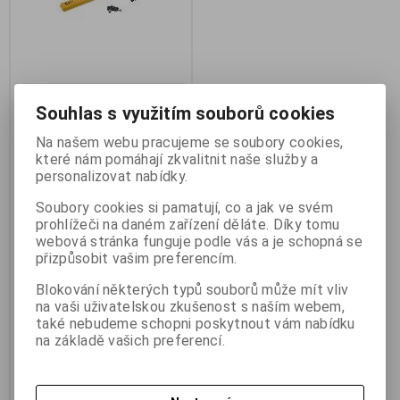
Compass Rotary Lock 01318
Souhlas s využitím souborů cookies
Zámek volantu
Výrobce:
Compass
Na našem webu pracujeme se soubory cookies,
Katalogové číslo:
c_01318
které nám pomáhají zkvalitnit naše služby a
Záruka (měsíců):
24
personalizovat nabídky.
Termín dodání (dny):
skladem
Skladem:
1 ks
Soubory cookies si pamatují, co a jak ve svém
Hmotnost:
0,9 kg
prohlížeči na daném zařízení děláte. Díky tomu
EAN:
8591686013184
webová stránka funguje podle vás a je schopná se
Compass Rotary Lock 01318
přizpůsobit vašim preferencím.
Zámek volantu . Zámek volantu
ROTARY LOCK. Zámek na volant,
Blokování některých typů souborů může mít vliv
který po nasazení znemožní
na vaši uživatelskou zkušenost s naším webem,
otáčet volantem. Celokovová,
robustní konstrukce je potažena
také nebudeme schopni poskytnout vám nabídku
měkkým plastem a je zakončena
na základě vašich preferencí.
uzamykatelnými čelistmi s
ocelovým trnem. Zámek svou
žlutou barvou zajisťuje
viditelnost v uzamčeném vozidle.
*obal má 46x25x7cm*