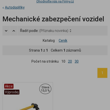
Ohodnoťte nás na Firmy.cz
Autodoplňky
Mechanické zabezpečení vozidel
Řadit podle:
(Příznaku novinka)
Katalog
Ceník
Strana
1
z
1
Celkem
1
záznamů
Počet na stránku
10
20
30
1
Akce
Sleva
15,0 %
Výprodej