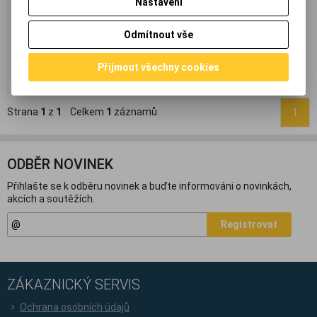
Nastavení
356,20 Kč
(15,093 EUR)
419 Kč
Odmítnout vše
294,40 Kč
(12,475 EUR)
(Vaše cena
bez DPH:)
Přijmout všechny cookies
Přidat do košíku
Strana
1
z
1
Celkem
1
záznamů
1
ODBĚR NOVINEK
Přihlašte se k odběru novinek a buďte informováni o novinkách,
akcích a soutěžích.
Registrovat
ZÁKAZNICKÝ SERVIS
Ochrana osobních údajů