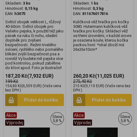
Skladem:
3 ks
Skladem:
1 ks
Hmotnost:
0,15 kg
Hmotnost:
0,3 kg
EAN:
h3075
EAN:
811676017816
Svítící obojek velikost L, růžový
Kuličková věž hračka pro kočky
40-60cm. Svítící obojek pro
3080. Hutermann kuličková věž
Vašeho pejska, k použití též jako
hračka pro kočky. Skládací věž
pásek na ruku či nohu, ideální
se třemi úrovněmi, v každé úrovni
doplněk pro zvýšení
je osazena koule, kterou kočka
bezpečnosti.. Režim trvalého
packou honí. *obal zboží má
svícení, rychlého nebo pomalého
26x26x10cm*
blikání zvýší bezpečnost psa a
rovněž Vy budete mít pejska více
pod kontrolou, pokud zaběhne
do křoví apod. Foto je ilustrační!
187,20 Kč
(7,932 EUR)
260,20 Kč
(11,025 EUR)
199 Kč
275,40 Kč
154,80 Kč
(6,559 EUR)
(Vaše cena
215 Kč
(9,110 EUR)
(Vaše cena bez
bez DPH:)
DPH:)
Přidat do košíku
Přidat do košíku
Akce
Akce
Sleva
Sleva
5,8 %
5,8 %
Výprodej
Výprodej