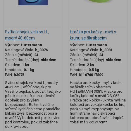
Svítící obojek velikost L,
Hračka pro kočky - myš v
modrý 40-60cm
kruhu se škrábacím
Výrobce:
Hutermann
Výrobce:
Hutermann
Katalogové číslo:
h_3076
Katalogové číslo:
h_3081
Záruka (měsíců):
24
Záruka (měsíců):
24
Termín dodání (dny):
skladem
Termín dodání (dny):
skladem
Skladem:
1 ks
Skladem:
2 ks
Hmotnost:
0,1 kg
Hmotnost:
0,5 kg
EAN:
h3076
EAN:
811676017809
Svítící obojek velikost L, modrý
Hračka pro kočky - myš v kruhu
40-60cm. Svítící obojek pro
se škrábacím kobercem
Vašeho pejska, k použití též jako
HUTERMANN 3081. Hračka pro
pásek na ruku či nohu, ideální
kočky kolotoč s myší DS-062.
doplněk pro zvýšení
Hračka pro kočky - ukrytá myš na
bezpečnosti.. Režim trvalého
kolotoči provokuje kočku ke hře,
svícení, rychlého nebo pomalého
packou myš rozpohybuje. Na
blikání zvýší bezpečnost psa a
horní straně navíc škrábací
rovněž Vy budete mít pejska více
koberec pro obrušování drápků.
pod kontrolou, pokud zaběhne
*obal má 27x27x7cm*
do křoví apod.