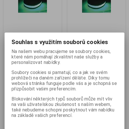
Svítící obojek velikost S,
Svítící obojek velikost L,
Souhlas s využitím souborů cookies
zelený 20-40cm
zelený 40-60cm
Na našem webu pracujeme se soubory cookies,
Výrobce:
Hutermann
Výrobce:
Hutermann
které nám pomáhají zkvalitnit naše služby a
Katalogové číslo:
h_3069
Katalogové číslo:
h_3073
Záruka (měsíců):
24
Záruka (měsíců):
24
personalizovat nabídky.
Termín dodání (dny):
skladem
Termín dodání (dny):
skladem
Skladem:
2 ks
Skladem:
2 ks
Soubory cookies si pamatují, co a jak ve svém
Hmotnost:
0,15 kg
Hmotnost:
0,15 kg
prohlížeči na daném zařízení děláte. Díky tomu
EAN:
h3069
EAN:
h3073
webová stránka funguje podle vás a je schopná se
přizpůsobit vašim preferencím.
Svítící obojek velikost S, zelený
Svítící obojek velikost L, zelený
20-40cm. Svítící obojek pro
40-60cm. Svítící obojek pro
Vašeho pejska, k použití též jako
Vašeho pejska, k použití též jako
Blokování některých typů souborů může mít vliv
pásek na ruku či nohu, ideální
pásek na ruku či nohu, ideální
na vaši uživatelskou zkušenost s naším webem,
doplněk pro zvýšení
doplněk pro zvýšení
také nebudeme schopni poskytnout vám nabídku
bezpečnosti.. Voděodolné
bezpečnosti.. Režim trvalého
na základě vašich preferencí.
provedení s jasně podsvětleným
svícení, rychlého nebo pomalého
páskem LED diodami.
blikání zvýší bezpečnost psa a
rovněž Vy budete mít pejska více
pod kontrolou, pokud zaběhne