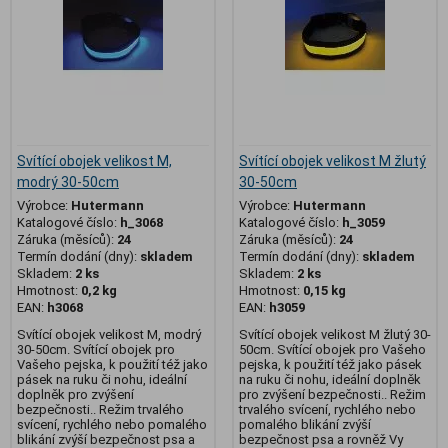
Svítící obojek velikost M,
Svítící obojek velikost M žlutý
modrý 30-50cm
30-50cm
Výrobce:
Hutermann
Výrobce:
Hutermann
Katalogové číslo:
h_3068
Katalogové číslo:
h_3059
Záruka (měsíců):
24
Záruka (měsíců):
24
Termín dodání (dny):
skladem
Termín dodání (dny):
skladem
Skladem:
2 ks
Skladem:
2 ks
Hmotnost:
0,2 kg
Hmotnost:
0,15 kg
EAN:
h3068
EAN:
h3059
Svítící obojek velikost M, modrý
Svítící obojek velikost M žlutý 30-
30-50cm. Svítící obojek pro
50cm. Svítící obojek pro Vašeho
Vašeho pejska, k použití též jako
pejska, k použití též jako pásek
pásek na ruku či nohu, ideální
na ruku či nohu, ideální doplněk
doplněk pro zvýšení
pro zvýšení bezpečnosti.. Režim
bezpečnosti.. Režim trvalého
trvalého svícení, rychlého nebo
svícení, rychlého nebo pomalého
pomalého blikání zvýší
blikání zvýší bezpečnost psa a
bezpečnost psa a rovněž Vy