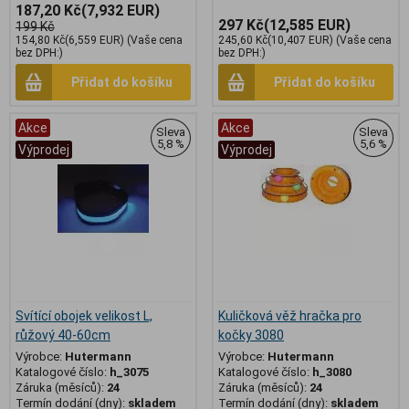
187,20 Kč
(7,932 EUR)
297 Kč
(12,585 EUR)
199 Kč
154,80 Kč
(6,559 EUR)
(Vaše cena
245,60 Kč
(10,407 EUR)
(Vaše cena
bez DPH:)
bez DPH:)
Přidat do košíku
Přidat do košíku
Akce
Akce
Sleva
Sleva
5,8 %
5,6 %
Výprodej
Výprodej
Svítící obojek velikost L,
Kuličková věž hračka pro
růžový 40-60cm
kočky 3080
Výrobce:
Hutermann
Výrobce:
Hutermann
Katalogové číslo:
h_3075
Katalogové číslo:
h_3080
Záruka (měsíců):
24
Záruka (měsíců):
24
Termín dodání (dny):
skladem
Termín dodání (dny):
skladem