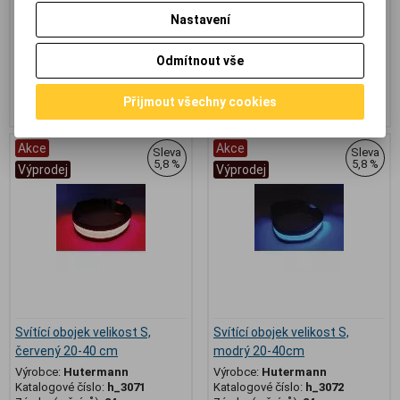
do křoví apod.
Nastavení
187,20 Kč
(7,932 EUR)
187,20 Kč
(7,932 EUR)
199 Kč
199 Kč
Odmítnout vše
154,80 Kč
(6,559 EUR)
(Vaše cena
154,80 Kč
(6,559 EUR)
(Vaše cena
bez DPH:)
bez DPH:)
Přijmout všechny cookies
Přidat do košíku
Přidat do košíku
Akce
Akce
Sleva
Sleva
5,8 %
5,8 %
Výprodej
Výprodej
Svítící obojek velikost S,
Svítící obojek velikost S,
červený 20-40 cm
modrý 20-40cm
Výrobce:
Hutermann
Výrobce:
Hutermann
Katalogové číslo:
h_3071
Katalogové číslo:
h_3072