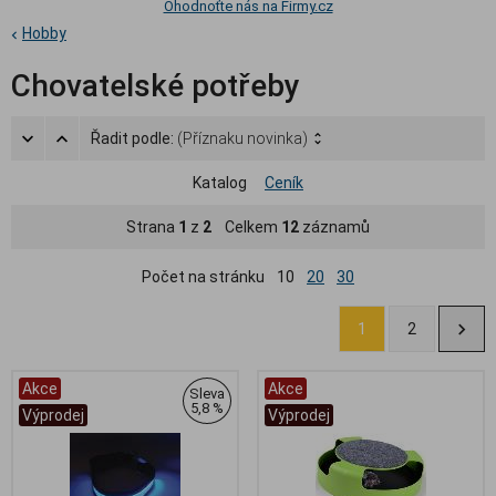
Ohodnoťte nás na Firmy.cz
Hobby
Chovatelské potřeby
Řadit podle:
(Příznaku novinka)
Katalog
Ceník
Strana
1
z
2
Celkem
12
záznamů
Počet na stránku
10
20
30
1
2
Akce
Akce
Sleva
5,8 %
Výprodej
Výprodej