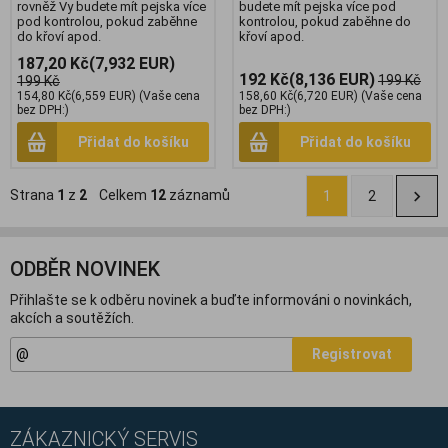
rovněž Vy budete mít pejska více
budete mít pejska více pod
pod kontrolou, pokud zaběhne
kontrolou, pokud zaběhne do
do křoví apod.
křoví apod.
187,20 Kč
(7,932 EUR)
192 Kč
(8,136 EUR)
199 Kč
199 Kč
154,80 Kč
(6,559 EUR)
(Vaše cena
158,60 Kč
(6,720 EUR)
(Vaše cena
bez DPH:)
bez DPH:)
Přidat do košíku
Přidat do košíku
Strana
1
z
2
Celkem
12
záznamů
1
2
ODBĚR NOVINEK
Přihlašte se k odběru novinek a buďte informováni o novinkách,
akcích a soutěžích.
Registrovat
ZÁKAZNICKÝ SERVIS