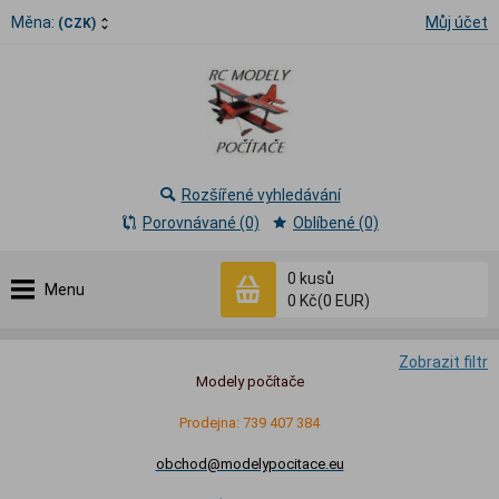
Měna:
Můj účet
(CZK)
Rozšířené vyhledávání
Porovnávané (0)
Oblíbené (0)
0
kusů
Menu
0 Kč
(0 EUR)
Zobrazit filtr
Modely počítače
Prodejna: 739 407 384
obchod@modelypocitace.eu