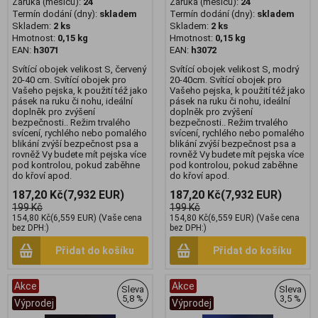
Záruka (měsíců):
24
Záruka (měsíců):
24
Termín dodání (dny):
skladem
Termín dodání (dny):
skladem
Skladem:
2 ks
Skladem:
2 ks
Hmotnost:
0,15 kg
Hmotnost:
0,15 kg
EAN:
h3071
EAN:
h3072
Svítící obojek velikost S, červený
Svítící obojek velikost S, modrý
20-40 cm. Svítící obojek pro
20-40cm. Svítící obojek pro
Vašeho pejska, k použití též jako
Vašeho pejska, k použití též jako
pásek na ruku či nohu, ideální
pásek na ruku či nohu, ideální
doplněk pro zvýšení
doplněk pro zvýšení
bezpečnosti.. Režim trvalého
bezpečnosti.. Režim trvalého
svícení, rychlého nebo pomalého
svícení, rychlého nebo pomalého
blikání zvýší bezpečnost psa a
blikání zvýší bezpečnost psa a
rovněž Vy budete mít pejska více
rovněž Vy budete mít pejska více
pod kontrolou, pokud zaběhne
pod kontrolou, pokud zaběhne
do křoví apod.
do křoví apod.
187,20 Kč
(7,932 EUR)
187,20 Kč
(7,932 EUR)
199 Kč
199 Kč
154,80 Kč
(6,559 EUR)
(Vaše cena
154,80 Kč
(6,559 EUR)
(Vaše cena
bez DPH:)
bez DPH:)
Přidat do košíku
Přidat do košíku
Akce
Akce
Sleva
Sleva
5,8 %
3,5 %
Výprodej
Výprodej