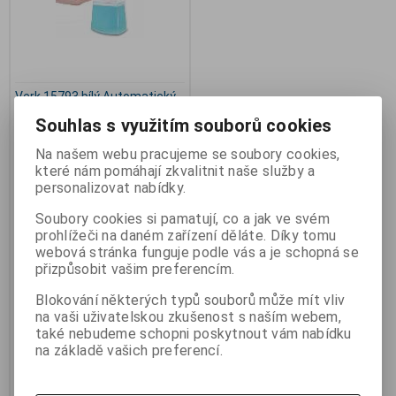
Verk 15793 bílý Automatický
dávkovač mýdla
Souhlas s využitím souborů cookies
Výrobce:
Werk Group
Katalogové číslo:
ha_V105D
Na našem webu pracujeme se soubory cookies,
Záruka (měsíců):
24
které nám pomáhají zkvalitnit naše služby a
Termín dodání (dny):
skladem
personalizovat nabídky.
Skladem:
2 ks
Hmotnost:
0,35 kg
Soubory cookies si pamatují, co a jak ve svém
EAN:
5907451319918
prohlížeči na daném zařízení děláte. Díky tomu
Verk 15793 bílý Automatický
webová stránka funguje podle vás a je schopná se
dávkovač mýdla. Verk
přizpůsobit vašim preferencím.
Automatický dávkovač mýdla
15793 Werk Group 15793 pěnový
Blokování některých typů souborů může mít vliv
dávkovač mýdla 250ml
na vaši uživatelskou zkušenost s naším webem,
bezdotykový. Moderní
hygienické zařízení do koupelny,
také nebudeme schopni poskytnout vám nabídku
se kterým odpadá nutnost sahat
na základě vašich preferencí.
na ulepenou pumpičku nebo na
ní přenášet špínu z ještě
neumytých rukou. Dávkovač
funguje na principu pohybového