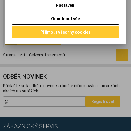
čidla. *obal zboží má
Nastavení
220x11x10cm*
270,40 Kč
(11,458 EUR)
Odmítnout vše
318 Kč
223,40 Kč
(9,466 EUR)
(Vaše cena
bez DPH:)
Přijmout všechny cookies
Přidat do košíku
Strana
1
z
1
Celkem
1
záznamů
1
ODBĚR NOVINEK
Přihlašte se k odběru novinek a buďte informováni o novinkách,
akcích a soutěžích.
Registrovat
ZÁKAZNICKÝ SERVIS