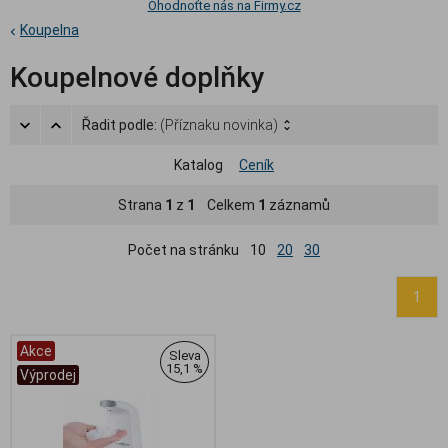
Ohodnoťte nás na Firmy.cz
Koupelna
Koupelnové doplňky
Řadit podle:
(Příznaku novinka)
Katalog
Ceník
Strana
1
z
1
Celkem
1
záznamů
Počet na stránku
10
20
30
1
Akce
Sleva
15,1 %
Výprodej