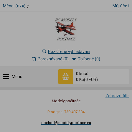
Měna:
Můj účet
(CZK)
Rozšířené vyhledávání
Porovnávané (0)
Oblíbené (0)
0
kusů
Menu
0 Kč
(0 EUR)
Zobrazit filtr
Modely počítače
Prodejna: 739 407 384
obchod@modelypocitace.eu