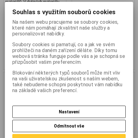
materiálů. V dutinách materiálu
vytvoří po dotažení uzel. V plných
Souhlas s využitím souborů cookies
materiálech se rozvírá jako
klasická hmoždinka. Při použití
elektrického šroubováku se
Na našem webu pracujeme se soubory cookies,
hmoždinka neprotočí. Materiál
které nám pomáhají zkvalitnit naše služby a
polypropylen - tepelná odolnost
personalizovat nabídky.
od -20 °C do +80 °C.
18 Kč
(0,763 EUR)
45,20 Kč
(1,915 EUR)
55 Kč
Soubory cookies si pamatují, co a jak ve svém
15 Kč
(0,636 EUR)
(Vaše cena bez
37,40 Kč
(1,585 EUR)
(Vaše cena
prohlížeči na daném zařízení děláte. Díky tomu
DPH:)
bez DPH:)
webová stránka funguje podle vás a je schopná se
Přidat do košíku
Přidat do košíku
přizpůsobit vašim preferencím.
Blokování některých typů souborů může mít vliv
Akce
Akce
na vaši uživatelskou zkušenost s naším webem,
Sleva
10,0 %
také nebudeme schopni poskytnout vám nabídku
Výprodej
Výprodej
na základě vašich preferencí.
Nastavení
Odmítnout vše