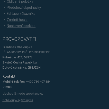
Oblíbené položky
Předchozí objednávky
Editace zákazníka
Změnit heslo
Nastavení cookies
PROVOZOVATEL
František Chaloupka
IČ: 66805082 DIČ: CZ6901183135
Rubešova 421, 53973
Skuteč
Česká Republika
Datová schránka: 5B4JZ6H
Kontakt
Mobilní telefon:
+420 739 407 384
E-mail:
obchod@modelypocitace.eu
f.chaloupka@volny.cz