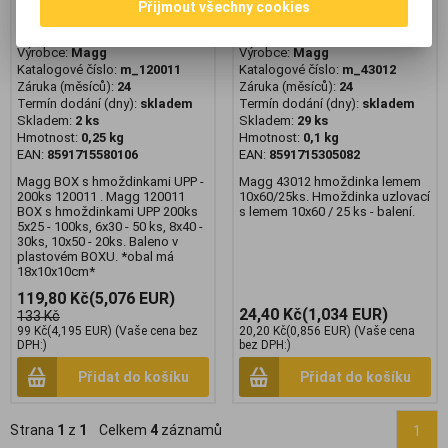
Přijmout všechny cookies
Magg BOX s hmoždinkami
Magg 43012 hmoždinka
UPP - 200ks 120011
lemem 10x60/25ks
Výrobce:
Magg
Výrobce:
Magg
Katalogové číslo:
m_120011
Katalogové číslo:
m_43012
Záruka (měsíců):
24
Záruka (měsíců):
24
Termín dodání (dny):
skladem
Termín dodání (dny):
skladem
Skladem:
2 ks
Skladem:
29 ks
Hmotnost:
0,25 kg
Hmotnost:
0,1 kg
EAN:
8591715580106
EAN:
8591715305082
Magg BOX s hmoždinkami UPP -
Magg 43012 hmoždinka lemem
200ks 120011 . Magg 120011
10x60/25ks. Hmoždinka uzlovací
BOX s hmoždinkami UPP 200ks
s lemem 10x60 / 25 ks - balení.
5x25 - 100ks, 6x30 - 50 ks, 8x40 -
30ks, 10x50 - 20ks. Baleno v
plastovém BOXU. *obal má
18x10x10cm*
119,80 Kč
(5,076 EUR)
24,40 Kč
(1,034 EUR)
133 Kč
99 Kč
(4,195 EUR)
(Vaše cena bez
20,20 Kč
(0,856 EUR)
(Vaše cena
DPH:)
bez DPH:)
Přidat do košíku
Přidat do košíku
Strana
1
z
1
Celkem
4
záznamů
1