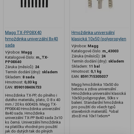
Magg TX-PP08X40
Hmoždinka universální
hmoždinka univerzální 8x40
klasická 10x50 (polypropylen
sada
Výrobce:
Magg
Katalogové číslo:
m_43003
Výrobce:
Magg
Záruka (měsíců):
24
Katalogové číslo:
m_TX-
Termín dodání (dny):
skladem
PP08X40
Skladem:
11 bal
Záruka (měsíců):
24
Hmotnost:
0,1 kg
Termín dodání (dny):
skladem
EAN:
8591715305037
Skladem:
8 sada
Hmotnost:
0,03 kg
Magg hmoždinka 10x50 do
EAN:
8590108406733
betonu a zdiva universální .
Hmoždinka universální klasická
Hmoždinka TX-PP, do plného i
10x50 polypropylen, 50ks v
dutého materiálu, plato, O 8 x 40
balení. Standardní hmoždinka
mm / 20 ks 600426. Magg TX-
pro použití do všech typů
PP08X40 Hmoždinka univerzální
stavebních materiálů. *obal
8x40 sada. Hmoždinka
zboží má 10x11x6cm*
univerzální TX-PP 8x40 sada 2x10
ks černá. Univerzální hmoždinka
na platíčku vhodné pro použití
jak do dutých tak do plných