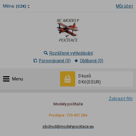
Měna:
Můj účet
(CZK)
Rozšířené vyhledávání
Porovnávané (0)
Oblíbené (0)
0
kusů
Menu
0 Kč
(0 EUR)
Zobrazit filtr
Modely počítače
Prodejna: 739 407 384
obchod@modelypocitace.eu