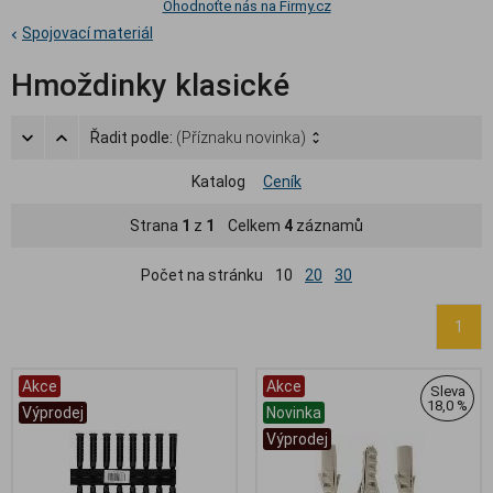
Ohodnoťte nás na Firmy.cz
Spojovací materiál
Hmoždinky klasické
Řadit podle:
(Příznaku novinka)
Katalog
Ceník
Strana
1
z
1
Celkem
4
záznamů
Počet na stránku
10
20
30
1
Akce
Akce
Sleva
18,0 %
Výprodej
Novinka
Výprodej