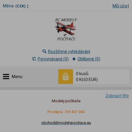
Měna:
Můj účet
(CZK)
Rozšířené vyhledávání
Porovnávané (0)
Oblíbené (0)
0
kusů
Menu
0 Kč
(0 EUR)
Zobrazit filtr
Modely počítače
Prodejna: 739 407 384
obchod@modelypocitace.eu