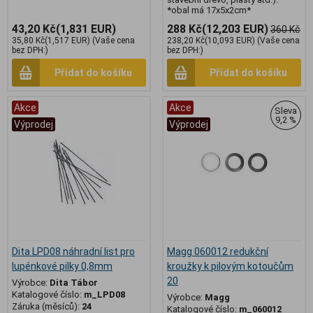
*obal má 17x5x2cm*
43,20 Kč
(1,831 EUR)
288 Kč
(12,203 EUR)
360 Kč
35,80 Kč
(1,517 EUR)
(Vaše cena
238,20 Kč
(10,093 EUR)
(Vaše cena
bez DPH:)
bez DPH:)
Přidat do košíku
Přidat do košíku
Akce
Akce
Sleva
9,2 %
Výprodej
Výprodej
Dita LPD08 náhradní list pro
Magg 060012 redukční
lupénkové pilky 0,8mm
kroužky k pilovým kotoučům
20
Výrobce:
Dita Tábor
Katalogové číslo:
m_LPD08
Výrobce:
Magg
Záruka (měsíců):
24
Katalogové číslo:
m_060012