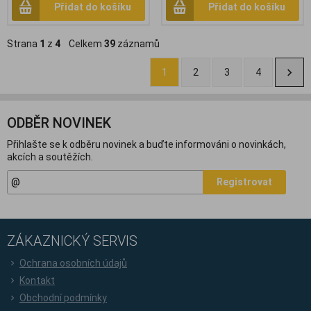
Přidat do košíku
Přidat do košíku
Strana
1
z
4
Celkem
39
záznamů
1
2
3
4
ODBĚR NOVINEK
Přihlašte se k odběru novinek a buďte informováni o novinkách,
akcích a soutěžích.
Registrovat
ZÁKAZNICKÝ SERVIS
Ochrana osobních údajů
Kontakt
Obchodní podmínky