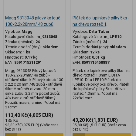
Magg 9313048 pilový kotouč
Plátek do lupínkové pilky 5ks -
130x2,2x20mm/ 48 zubů
na dřevo rozteč 1,
Výrobce:
Magg
Výrobce:
Dita Tábor
Katalogové číslo:
m_9313048
Katalogové číslo:
m_LPE10
Záruka (měsíců):
24
Záruka (měsíců):
24
Termín dodání (dny):
skladem
Termín dodání (dny):
skladem
Skladem:
1 ks
Skladem:
12 ks
Hmotnost:
0,17 kg
Hmotnost:
0,01 kg
EAN:
8591715211291
EAN:
8591715458887
Magg 9313048 Pilový kotouč
Plátek do lupínkové pilky 5ks - na
130x2,2x20mm/ 48 zubů -
dřevo rozteč 1,0mm E DITA
střídavě šikmé. Pilový kotouč 130
LPE10. Dita LPE10 Plátek do
x 2,2 x 20 mm /48 zubů - střídavě
lupínkové pilky 5ks dřevo. Plátek
šikmé průměr otvoru: 20 mm
do lupínkové pilky 5ks - dřevo
šířka zubu: 2,2 mm počet zubů:
rozteč 1,0mm E. *obal má
48x tvar zubů: střídavě šikmý
22x8x1cm*
Použití: masiv, lamino. *obal má
21cm*
113,40 Kč
(4,805 EUR)
43,20 Kč
(1,831 EUR)
135 Kč
93,80 Kč
(3,975 EUR)
(Vaše cena
35,80 Kč
(1,517 EUR)
(Vaše cena
bez DPH:)
bez DPH:)