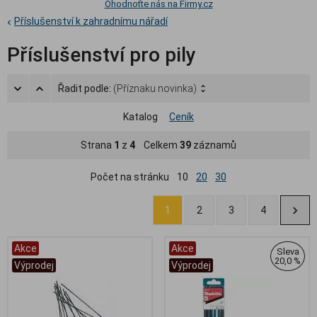
Ohodnoťte nás na Firmy.cz
Příslušenství k zahradnímu nářadí
Příslušenství pro pily
Řadit podle:
(Příznaku novinka)
Katalog
Ceník
Strana
1
z
4
Celkem
39
záznamů
Počet na stránku
10
20
30
1
2
3
4
Akce
Akce
Sleva
20,0 %
Výprodej
Výprodej