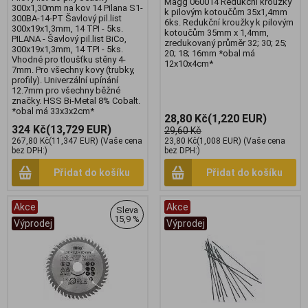
Magg 060014 Redukční kroužky
300x1,30mm na kov 14 Pilana S1-
k pilovým kotoučům 35x1,4mm
300BA-14-PT Šavlový pil.list
6ks. Redukční kroužky k pilovým
300x19x1,3mm, 14 TPI - 5ks.
kotoučům 35mm x 1,4mm,
PILANA - Šavlový pil.list BiCo,
zredukovaný průměr 32; 30; 25;
300x19x1,3mm, 14 TPI - 5ks.
20; 18; 16mm *obal má
Vhodné pro tloušťku stěny 4-
12x10x4cm*
7mm. Pro všechny kovy (trubky,
profily). Univerzální upínání
12.7mm pro všechny běžné
značky. HSS Bi-Metal 8% Cobalt.
*obal má 33x3x2cm*
28,80 Kč
(1,220 EUR)
324 Kč
(13,729 EUR)
29,60 Kč
267,80 Kč
(11,347 EUR)
(Vaše cena
23,80 Kč
(1,008 EUR)
(Vaše cena
bez DPH:)
bez DPH:)
Přidat do košíku
Přidat do košíku
Akce
Akce
Sleva
15,9 %
Výprodej
Výprodej