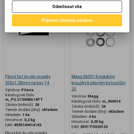
Odmítnout vše
Akce
Akce
Sleva
Přijmout všechny cookies
3,3 %
Výprodej
Výprodej
Pilový list do pily ocasky
Magg 060014 redukční
300x1,30mm na kov 14
kroužky k pilovým kotoučům
35
Výrobce:
Pilana
Katalogové číslo:
Výrobce:
Magg
m_PILS1300BA14PT
Katalogové číslo:
m_060014
Záruka (měsíců):
24
Záruka (měsíců):
24
Termín dodání (dny):
skladem
Termín dodání (dny):
skladem
Skladem:
1 ks
Skladem:
4 ks
Hmotnost:
0,3 kg
Hmotnost:
0,05 kg
EAN:
8595149414143
EAN:
8591715520133
Pilový list do pily ocasky