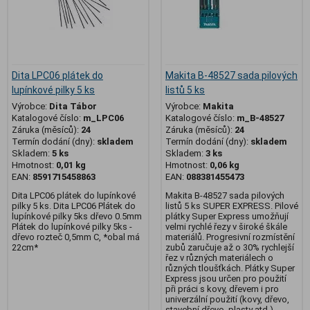
Dita LPC06 plátek do
Makita B-48527 sada pilových
lupínkové pilky 5 ks
listů 5 ks
Výrobce:
Dita Tábor
Výrobce:
Makita
Katalogové číslo:
m_LPC06
Katalogové číslo:
m_B-48527
Záruka (měsíců):
24
Záruka (měsíců):
24
Termín dodání (dny):
skladem
Termín dodání (dny):
skladem
Skladem:
5 ks
Skladem:
3 ks
Hmotnost:
0,01 kg
Hmotnost:
0,06 kg
EAN:
8591715458863
EAN:
088381455473
Dita LPC06 plátek do lupínkové
Makita B-48527 sada pilových
pilky 5 ks. Dita LPC06 Plátek do
listů 5 ks SUPER EXPRESS. Pilové
lupínkové pilky 5ks dřevo 0.5mm
plátky Super Express umožňují
Plátek do lupínkové pilky 5ks -
velmi rychlé řezy v široké škále
dřevo rozteč 0,5mm C, *obal má
materiálů. Progresivní rozmístění
22cm*
zubů zaručuje až o 30% rychlejší
řez v různých materiálech o
různých tloušťkách. Plátky Super
Express jsou určen pro použití
při práci s kovy, dřevem i pro
univerzální použití (kovy, dřevo,
stavební dřevo, plasty atd.).