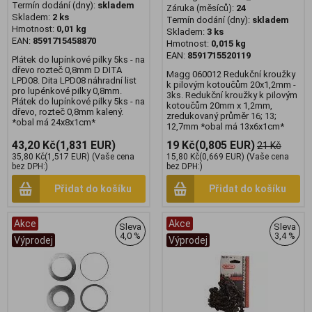
Termín dodání (dny):
skladem
Záruka (měsíců):
24
Skladem:
2 ks
Termín dodání (dny):
skladem
Hmotnost:
0,01 kg
Skladem:
3 ks
EAN:
8591715458870
Hmotnost:
0,015 kg
EAN:
8591715520119
Plátek do lupínkové pilky 5ks - na
dřevo rozteč 0,8mm D DITA
Magg 060012 Redukční kroužky
LPD08. Dita LPD08 náhradní list
k pilovým kotoučům 20x1,2mm -
pro lupénkové pilky 0,8mm.
3ks. Redukční kroužky k pilovým
Plátek do lupínkové pilky 5ks - na
kotoučům 20mm x 1,2mm,
dřevo, rozteč 0,8mm kalený.
zredukovaný průměr 16; 13;
*obal má 24x8x1cm*
12,7mm *obal má 13x6x1cm*
43,20 Kč
(1,831 EUR)
19 Kč
(0,805 EUR)
21 Kč
35,80 Kč
(1,517 EUR)
(Vaše cena
15,80 Kč
(0,669 EUR)
(Vaše cena
bez DPH:)
bez DPH:)
Přidat do košíku
Přidat do košíku
Akce
Akce
Sleva
Sleva
4,0 %
3,4 %
Výprodej
Výprodej