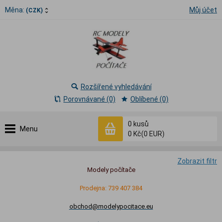
Měna:
Můj účet
(CZK)
Rozšířené vyhledávání
Porovnávané (0)
Oblíbené (0)
0
kusů
Menu
0 Kč
(0 EUR)
Zobrazit filtr
Modely počítače
Prodejna: 739 407 384
obchod@modelypocitace.eu