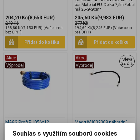
bar Materiál PU. Délka 7,5m *obal
má 25x9x9cm*
204,20 Kč
(8,653 EUR)
235,60 Kč
(9,983 EUR)
249 Kč
277 Kč
168,80 Kč
(7,153 EUR)
(Vaše cena
194,60 Kč
(8,246 EUR)
(Vaše cena
bez DPH:)
bez DPH:)
Přidat do košíku
Přidat do košíku
Akce
Akce
Sleva
22,2 %
Výprodej
Výprodej
MAGG Profi PU056x12
Magg WJ002009 náhradní
vzduchová hadice 16bar
gumová hadice k plničům
Souhlas s využitím souborů cookies
6x12mm
Výrobce:
Magg