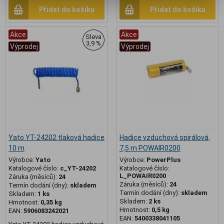
Přidat do košíku
Přidat do košíku
Akce
Akce
Sleva
3,9 %
Výprodej
Výprodej
Yato YT-24202 tlaková hadice
Hadice vzduchová spirálová,
10 m
7,5 m POWAIR0200
Výrobce:
Yato
Výrobce:
PowerPlus
Katalogové číslo:
c_YT-24202
Katalogové číslo:
L_POWAIR0200
Záruka (měsíců):
24
Záruka (měsíců):
24
Termín dodání (dny):
skladem
Termín dodání (dny):
skladem
Skladem:
1 ks
Skladem:
2 ks
Hmotnost:
0,35 kg
Hmotnost:
0,5 kg
EAN:
5906083242021
EAN:
5400338041105