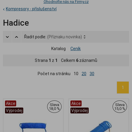
Ohodnoťte nás na Firmy.cz
Kompresory - příslušenství
Hadice
Řadit podle:
(Příznaku novinka)
Katalog
Ceník
Strana
1
z
1
Celkem
6
záznamů
Počet na stránku
10
20
30
1
Akce
Akce
Sleva
Sleva
18,0 %
15,0 %
Výprodej
Výprodej