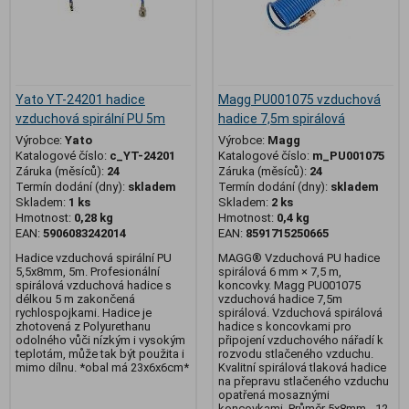
Yato YT-24201 hadice
Magg PU001075 vzduchová
vzduchová spirální PU 5m
hadice 7,5m spirálová
Výrobce:
Yato
Výrobce:
Magg
Katalogové číslo:
c_YT-24201
Katalogové číslo:
m_PU001075
Záruka (měsíců):
24
Záruka (měsíců):
24
Termín dodání (dny):
skladem
Termín dodání (dny):
skladem
Skladem:
1 ks
Skladem:
2 ks
Hmotnost:
0,28 kg
Hmotnost:
0,4 kg
EAN:
5906083242014
EAN:
8591715250665
Hadice vzduchová spirální PU
MAGG® Vzduchová PU hadice
5,5x8mm, 5m. Profesionální
spirálová 6 mm × 7,5 m,
spirálová vzduchová hadice s
koncovky. Magg PU001075
délkou 5 m zakončená
vzduchová hadice 7,5m
rychlospojkami. Hadice je
spirálová. Vzduchová spirálová
zhotovená z Polyurethanu
hadice s koncovkami pro
odolného vůči nízkým i vysokým
připojení vzduchového nářadí k
teplotám, může tak být použita i
rozvodu stlačeného vzduchu.
mimo dílnu. *obal má 23x6x6cm*
Kvalitní spirálová tlaková hadice
na přepravu stlačeného vzduchu
opatřená mosaznými
koncovkami. Průměr 5x8mm - 12