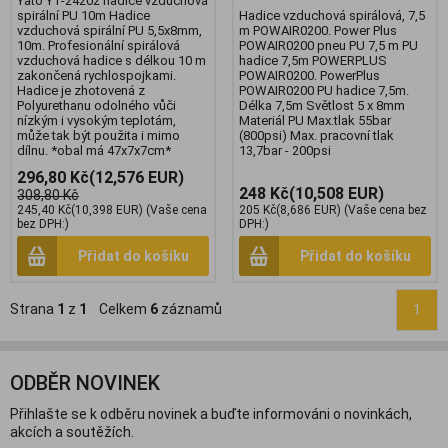
Yato YT-24202 hadice vzduchová
spirální PU 10m Hadice
Hadice vzduchová spirálová, 7,5
vzduchová spirální PU 5,5x8mm,
m POWAIR0200. Power Plus
10m. Profesionální spirálová
POWAIR0200 pneu PU 7,5 m PU
vzduchová hadice s délkou 10 m
hadice 7,5m POWERPLUS
zakončená rychlospojkami.
POWAIR0200. PowerPlus
Hadice je zhotovená z
POWAIR0200 PU hadice 7,5m.
Polyurethanu odolného vůči
Délka 7,5m Světlost 5 x 8mm
nízkým i vysokým teplotám,
Materiál PU Max.tlak 55bar
může tak být použita i mimo
(800psi) Max. pracovní tlak
dílnu. *obal má 47x7x7cm*
13,7bar - 200psi
296,80 Kč
(12,576 EUR)
248 Kč
(10,508 EUR)
308,80 Kč
245,40 Kč
(10,398 EUR)
(Vaše cena
205 Kč
(8,686 EUR)
(Vaše cena bez
bez DPH:)
DPH:)
Přidat do košíku
Přidat do košíku
Strana
1
z
1
Celkem
6
záznamů
1
ODBĚR NOVINEK
Přihlašte se k odběru novinek a buďte informováni o novinkách,
akcích a soutěžích.