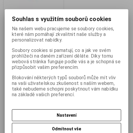
Souhlas s využitím souborů cookies
Na našem webu pracujeme se soubory cookies,
Stolní multimetr UNI-T UT801
které nám pomáhají zkvalitnit naše služby a
Výrobce:
UNI-T
personalizovat nabídky.
Katalogové číslo:
t_07730044
Záruka (měsíců):
24
Soubory cookies si pamatují, co a jak ve svém
Termín dodání (dny):
skladem
prohlížeči na daném zařízení děláte. Díky tomu
Skladem:
1 ks
webová stránka funguje podle vás a je schopná se
Hmotnost:
2 kg
přizpůsobit vašim preferencím.
EAN:
6935750580103
Blokování některých typů souborů může mít vliv
Stolní multimetr UNI-T UT801.
UNI-T stolní multimetr UT801. S
na vaši uživatelskou zkušenost s naším webem,
manuálním přepínáním rozsahů,
také nebudeme schopni poskytnout vám nabídku
velké množství funkcí, výhodná
na základě vašich preferencí.
cena.
2 511,60 Kč
(106,424 EUR)
3 394 Kč
2 075,80 Kč
(87,958 EUR)
(Vaše
Nastavení
cena bez DPH:)
Přidat do košíku
Odmítnout vše