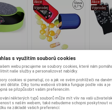
Akce
Akce
Sleva
6,7 %
Výprodej
Výprodej
y - myš v kruhu
Hutermann Digitální lékovka -
Aligator Skul
hlas s využitím souborů cookies
zásobník na léky
dotykový disp
mann
Výrobce:
Hutermann
Výrobce:
Alig
ašem webu pracujeme se soubory cookies, které nám pomáha
:
h_3081
Katalogové číslo:
h_0815
Katalogové čís
litnit naše služby a personalizovat nabídky.
a_RUKDSKL
:
24
Záruka (měsíců):
24
Záruka (měsíc
ny):
skladem
Termín dodání (dny):
skladem
ory cookies si pamatují, co a jak ve svém prohlížeči na dané
Termín dodání 
Skladem:
3 ks
zení děláte. Díky tomu webová stránka funguje podle vás a je
Skladem:
1 ks
g
Hmotnost:
0,07 kg
pná se přizpůsobit vašim preferencím.
Hmotnost:
0,1
809
EAN:
H0815
EAN:
8595181
 - myš v kruhu se
Hutermann Digitální lékovka -
ování některých typů souborů může mít vliv na vaši uživatels
rcem
zásobník na léky s časovačem
Aligator Skull
šenost s naším webem, také nebudeme schopni poskytnout 
. Hračka pro
PB01. Zásobník na léky s
displej black.
dku na základě vašich preferencí.
myší DS-062.
časovačem a alarmem PB01.
dotykový disp
 - ukrytá myš na
Lékovka s alarmem digitální
Nadčasové ruka