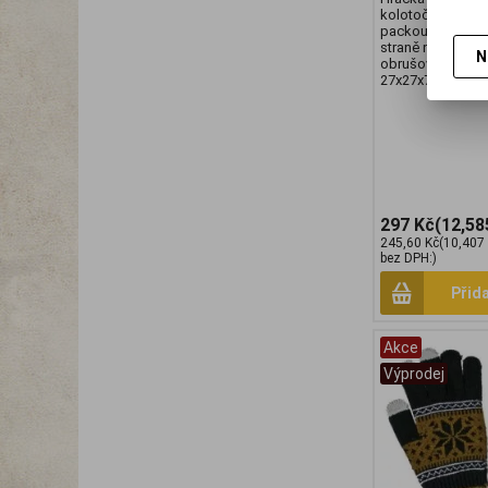
kolotoči provoku
packou myš rozp
straně navíc škr
N
obrušování dráp
27x27x7cm*
297 Kč
(12,58
245,60 Kč
(10,407
bez DPH:)
Přid
Akce
Výprodej