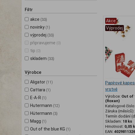
Filtr
akce
(33)
Akce
novinky
(1)
Výprodej
výprodej
(33)
připravujeme
(0)
tip
(0)
skladem
(33)
Výrobce
Aligator
(11)
Papírové kapes
vrstvé
Cattara
(1)
Výrobce:
Out of 
E-A-R
(1)
(Roxan)
Hutermann
(12)
Katalogové číslo
Záruka (měsíců)
Hütermann
(3)
Termín dodání (d
Magg
Skladem:
18 ks
(1)
Hmotnost:
0,05 
Out of the blue KG
(1)
EAN:
402981132