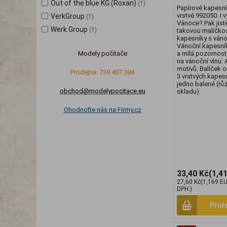
Out of the blue KG (Roxan)
(1)
Papírové kapesní
vrstvé 992050. I v
VerkGroup
(1)
Vánoce? Pak jistě
Werk Group
(1)
takovou maličkos
kapesníky s ván
Vánoční kapesník
Modely počítače
a milá pozornost,
na vánoční vlnu. 
motivů. Balíček 
Prodejna: 739 407 384
3 vrstvých kapesn
jedno balené (rů
obchod@modelypocitace.eu
skladu).
Ohodnoťte nás na Firmy.cz
33,40 Kč
(1,4
27,60 Kč
(1,169 E
DPH:)
Přid