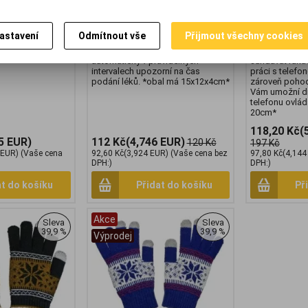
je kočku ke hře,
zásobník na léky s časovačem
vodivým mater
ohybuje. Na horní
PB01. Digitální lékovka s velmi
třech prstů, kt
ábací koberec pro
jednoduchým ovládáním, své léky
především umo
astavení
Odmítnout vše
Přijmout všechny cookies
ků. *obal má
mějte vždy připraveny v této
dotykový displ
digitální kapsli, která Vás
přístroje. Už s
automaticky v pravidelných
sundávat rukav
intervalech upozorní na čas
práci s telefo
podání léků. *obal má 15x12x4cm*
zároveň pohodl
Vám umožní di
telefonu ovláda
20cm*
118,20 Kč
(
5 EUR)
112 Kč
(4,746 EUR)
120 Kč
197 Kč
 EUR)
(Vaše cena
92,60 Kč
(3,924 EUR)
(Vaše cena bez
97,80 Kč
(4,144
DPH:)
DPH:)
at do košíku
Přidat do košíku
Př
Akce
Sleva
Sleva
39,9 %
39,9 %
Výprodej