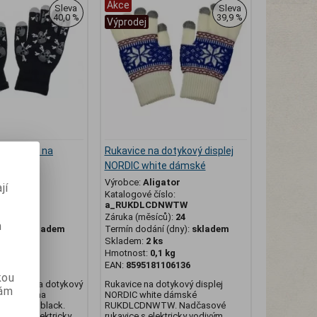
Akce
Sleva
Sleva
40,0 %
39,9 %
Výprodej
l rukavice na
Rukavice na dotykový displej
lej black
NORDIC white dámské
ator
Výrobce:
Aligator
jí
lo:
Katalogové číslo:
BKM
a_RUKDLCDNWTW
ů):
24
Záruka (měsíců):
24
m
(dny):
skladem
Termín dodání (dny):
skladem
Skladem:
2 ks
 kg
Hmotnost:
0,1 kg
111833
EAN:
8595181106136
kou
 rukavice na dotykový
Rukavice na dotykový displej
vám
 Rukavice na
NORDIC white dámské
lej SKULL black.
RUKDLCDNWTW. Nadčasové
vice s elektricky
rukavice s elektricky vodivým