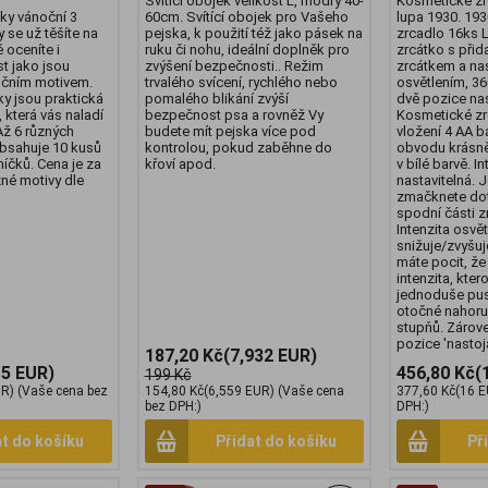
Svítící obojek velikost L, modrý 40-
Kosmetické zr
ky vánoční 3
60cm. Svítící obojek pro Vašeho
lupa 1930. 193
y se už těšíte na
pejska, k použití též jako pásek na
zrcadlo 16ks 
 oceníte i
ruku či nohu, ideální doplněk pro
zrcátko s při
t jako jsou
zvýšení bezpečnosti.. Režim
zrcátkem a na
očním motivem.
trvalého svícení, rychlého nebo
osvětlením, 36
y jsou praktická
pomalého blikání zvýší
dvě pozice nas
 která vás naladí
bezpečnost psa a rovněž Vy
Kosmetické zr
Až 6 různých
budete mít pejska více pod
vložení 4 AA b
obsahuje 10 kusů
kontrolou, pokud zaběhne do
obvodu krásně
íčků. Cena je za
křoví apod.
v bílé barvě. In
zné motivy dle
nastavitelná.
zmačknete dot
spodní části zr
Intenzita osvět
snižuje/zvyšu
máte pocit, že 
intenzita, kter
jednoduše pust
otočné nahoru 
stupňů. Zárove
pozice 'nastoj
187,20 Kč
(7,932 EUR)
15 EUR)
456,80 Kč
(
199 Kč
UR)
(Vaše cena bez
154,80 Kč
(6,559 EUR)
(Vaše cena
377,60 Kč
(16 E
bez DPH:)
DPH:)
at do košíku
Přidat do košíku
Př