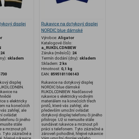
ykový displej
Rukavice na dotykový displej
NORDIC blue dámské
or
Výrobce:
Aligator
:
Katalogové číslo:
N
a_RUKDLCDNBEW
:
24
Záruka (měsíců):
24
ny):
skladem
Termín dodání (dny):
skladem
Skladem:
2 ks
g
Hmotnost:
0,1 kg
6730
EAN:
8595181106143
kový displej
Rukavice na dotykový displej
RUKDLCDNBN.
NORDIC blue dámské
ukavice na
RUKDLCDNBEW. Nadčasové
 hnědé
rukavice s elektricky vodivým
ce s elektricky
materiálem na konečcích třech
lem na konečcích
prstů, které vás zahřejí, ale
 vás zahřejí, ale
především umožní ovládat
í ovládat
dotykový displej telefonu či jiného
telefonu či jiného
přístroje. Už si nemusíte stále
emusíte stále
sundávat rukavice a mrznout při
e a mrznout při
práci s telefonem. Tyto zázračné a
m. Tyto zázračné a
zároveň pohodlné, hřejivé rukavice
, hřejivé rukavice
Vám umožní displej vašeho