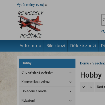
Výběr měny:
(CZK)
Auto-moto
Bílé zboží
Dětské zboží
Dí
Hobby
Domů
/
Všechno
Chovatelské potřeby
Hobby
Kosmetika a zdraví
Řadit
Oblečení a móda
Rybaření