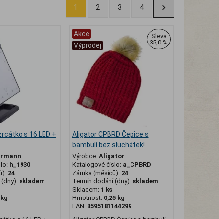
1
2
3
4
Akce
Sleva
35,0 %
Výprodej
rcátko s 16 LED +
Aligator CPBRD Čepice s
bambulí bez sluchátek!
ermann
Výrobce:
Aligator
slo:
h_1930
Katalogové číslo:
a_CPBRD
ů):
24
Záruka (měsíců):
24
(dny):
skladem
Termín dodání (dny):
skladem
Skladem:
1 ks
 kg
Hmotnost:
0,25 kg
EAN:
8595181144299