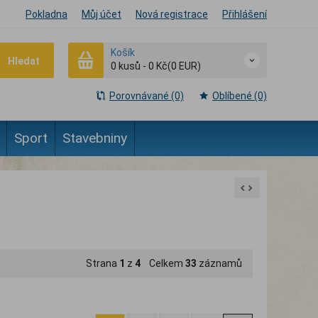
Pokladna
Můj účet
Nová registrace
Přihlášení
Košík
Hledat
0
kusů
-
0 Kč
(0 EUR)
Porovnávané (0)
Oblíbené (0)
Sport
Stavebniny
Strana
1
z
4
Celkem
33
záznamů