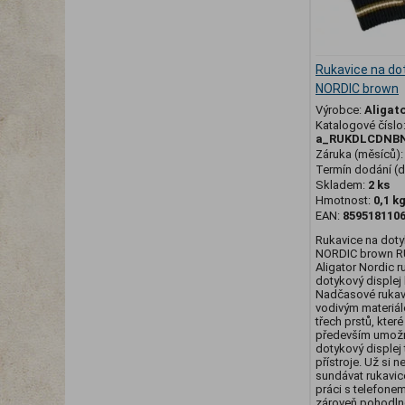
Rukavice na dot
NORDIC brown
Výrobce:
Aligat
Katalogové číslo
a_RUKDLCDNB
Záruka (měsíců)
Termín dodání (d
Skladem:
2 ks
Hmotnost:
0,1 k
EAN:
859518110
Rukavice na doty
NORDIC brown 
Aligator Nordic r
dotykový displej
Nadčasové rukavi
vodivým materiá
třech prstů, které
především umožn
dotykový displej 
přístroje. Už si n
sundávat rukavic
práci s telefone
zároveň pohodlné