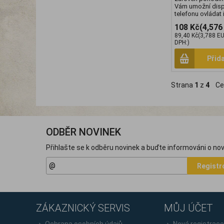
Vám umožní disp
telefonu ovládat i
108 Kč
(4,576
89,40 Kč
(3,788 E
DPH:)
Přid
Strana
1
z
4
Ce
ODBĚR NOVINEK
Přihlašte se k odběru novinek a buďte informováni o nov
Registr
ZÁKAZNICKÝ SERVIS
MŮJ ÚČET