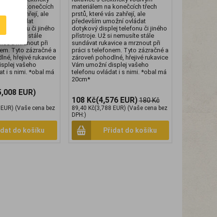
iálem na konečcích
materiálem na konečcích třech
eré vás zahřejí, ale
prstů, které vás zahřejí, ale
žní ovládat
především umožní ovládat
ej telefonu či jiného
dotykový displej telefonu či jiného
i nemusíte stále
přístroje. Už si nemusíte stále
ice a mrznout při
sundávat rukavice a mrznout při
nem. Tyto zázračné a
práci s telefonem. Tyto zázračné a
né, hřejivé rukavice
zároveň pohodlné, hřejivé rukavice
splej vašeho
Vám umožní displej vašeho
t i s nimi. *obal má
telefonu ovládat i s nimi. *obal má
20cm*
5,008 EUR)
108 Kč
(4,576 EUR)
180 Kč
 EUR)
(Vaše cena bez
89,40 Kč
(3,788 EUR)
(Vaše cena bez
DPH:)
idat do košíku
Přidat do košíku