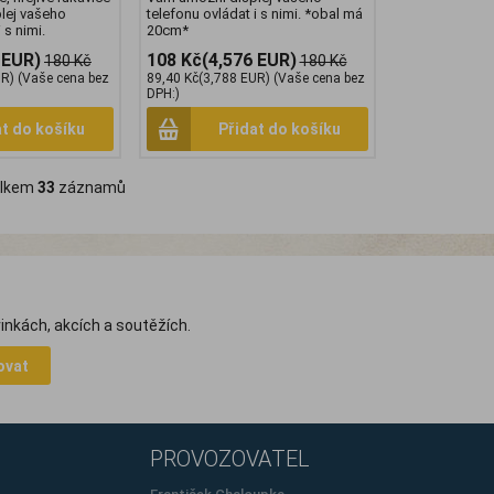
lej vašeho
telefonu ovládat i s nimi. *obal má
 s nimi.
20cm*
 EUR)
108 Kč
(4,576 EUR)
180 Kč
180 Kč
UR)
(Vaše cena bez
89,40 Kč
(3,788 EUR)
(Vaše cena bez
DPH:)
at do košíku
Přidat do košíku
lkem
33
záznamů
inkách, akcích a soutěžích.
ovat
PROVOZOVATEL