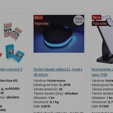
Akce
Akce
Sleva
5,8 %
Výprodej
Výprodej
níky vánoční 3
Svítící obojek velikost L, modrý
Kosmetické z
40-60cm
lupa 1930
the blue KG
Výrobce:
Hutermann
Výrobce:
Hut
Katalogové číslo:
h_3076
Katalogové čí
:
g_oo992050
Záruka (měsíců):
24
Záruka (měsíc
:
24
Termín dodání (dny):
skladem
Termín dodání 
ny):
skladem
Skladem:
1 ks
Skladem:
1 ks
Hmotnost:
0,1 kg
Hmotnost:
0,7
kg
EAN:
h3076
EAN:
h1930
6990