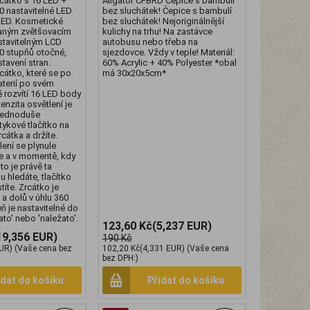
cátko s 16 LED +
Aligator CPBRD Čepice s bambulí
0 nastavitelné LED
bez sluchátek! Čepice s bambulí
LED. Kosmetické
bez sluchátek! Nejoriginálnější
daným zvětšovacím
kulichy na trhu! Na zastávce
stavitelným LCD
autobusu nebo třeba na
0 stupňů otočné,
sjezdovce. Vždy v teple! Materiál:
tavení stran.
60% Acrylic + 40% Polyester *obal
cátko, které se po
má 30x20x5cm*
aterií po svém
 rozvítí 16 LED body
tenzita osvětlení je
 Jednoduše
ykové tlačítko na
cátka a držíte.
lení se plynule
je a v momentě, kdy
to je právě ta
ou hledáte, tlačítko
íte. Zrcátko je
a dolů v úhlu 360
ň je nastavitelné do
ato' nebo 'naležato'.
123,60 Kč
(5,237 EUR)
19,356 EUR)
190 Kč
UR)
(Vaše cena bez
102,20 Kč
(4,331 EUR)
(Vaše cena
bez DPH:)
idat do košíku
Přidat do košíku