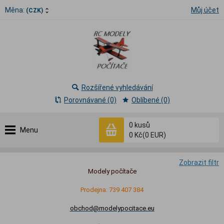
Měna:
Můj účet
(CZK)
Rozšířené vyhledávání
Porovnávané (0)
Oblíbené (0)
0
kusů
Menu
0 Kč
(0 EUR)
Zobrazit filtr
Modely počítače
Prodejna: 739 407 384
obchod@modelypocitace.eu