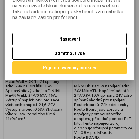
na vaši uživatelskou zkušenost s naším webem,
také nebudeme schopni poskytnout vám nabídku
na základě vašich preferencí.
Mean Well HDR-15-24 spínaný
MikroTik 18POW napájecí
zdroj 24V na DIN
zdroj 24V
Nastavení
Výrobce:
Mean Well
Výrobce:
Mikrotik
Katalogové číslo:
t_04220249
Katalogové číslo:
1_NABMKR1040
Záruka (měsíců):
24
Odmítnout vše
Záruka (měsíců):
24
Termín dodání (dny):
skladem
Termín dodání (dny):
skladem
Skladem:
1 ks
Skladem:
1 ks
Přijmout všechny cookies
Hmotnost:
0,2 kg
Hmotnost:
0,15 kg
EAN:
0715114061
EAN:
NETRBZ18
Mean Well HDR-15-24 spínaný
zdroj 24V na DIN lištu 15W.
MikroTik 18POW napájecí zdroj
Spínaný síťový zdroj na DIN lištu
24V MikroTik Napájecí adaptér
MEAN WELL 24V/0,63A, 15W.
24V/0.8A 19W spínaný. 24V zdroj
Výstupní napětí: 24V Regulace
spínaný vhodný pro napájení
výstupního napětí: 21,6..29V
Routerboardů. Základní desky
Výstupní proud: 0,63A Skutečný
RouterBoard jsou zpravidla
výkon: 15W. *obal zboží má
napájeny pomocí síťového
11x9x3cm*
adaptéru, případně pomocí PoE
kitu. Tento napájecí zdroj
disponuje výstupní parametry 24
V a 0,8 A pro Mikrotik
RouterBOARD.