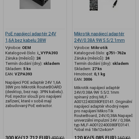
PoE napájecí adaptér 24V
Mikrotik napájecí adaptér
1,6A bez kabelu 38W
24V/0.38A 9W 5.5/2.1mm
Výrobce:
OEM
Výrobce:
Mikrotik
Katalogové číslo:
i_VYPA393
Katalogové číslo:
g751-762a
Záruka (měsíců):
24
Záruka (měsíců):
24
Termín dodání (dny):
skladem
Termín dodání (dny):
skladem
Skladem:
5 ks
Skladem:
27 ks
EAN:
VZPA393
Hmotnost:
0,1 kg
EAN:
3006
Napájecí POE adaptér 24V 1,6A
38W pro Mikrotik RouterBOARD
Mikrotik napájecí adaptér
(desktop, bez nap. 3PIN kabelu).
24V/0.38A 9W 5.5/2.1mm
PoE injector slouží pro napájení
spínaný zdroj MLF-
zařízení, které v sobě mají
A00122400380FE0141. Originální
zabudovaný PoE extractor.
napájecí adaptér vhodný nejen
pro napájení MikroTik
RouterBoard, 24V/0,38A Napaječ
univerzální impulzní 24V / 0,38A
typ MLF-A00122400380FE0141.
*obal má 18x12x4cm*
300 Kč
(12,712 EUR)
120 Kč
(5,085 EUR)
400 Kč
160 Kč