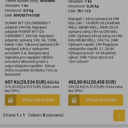
Termín dodání (dny):
skladem
Skladem:
1 ks
Skladem:
1 ks
Hmotnost:
0,25 kg
Hmotnost:
0,5 kg
EAN:
751-113
EAN:
8592457161028
Napaječ / zdroj spínaný na DIN
SUNNY WT120-24050000-T
lištu 24V / 1A MDR-20-24 MEAN
adaptér 24V/5A. Napájecí
WELL MEAN WELL MDR-20-24
adaptér POWER WT120-
spínaný zdroj 24V na DIN lištu
24050000-T 24V/5A. Napájecí
24W. Spínaný síťový zdroj na DIN
adaptér, spínaný, 24V, 5A, 120W,
lištu MEAN WELL 24V/1A, 24W.
kabel 1,8m. Výkonný spínaný 24V
Výstupní napětí: 24V Regulace
napájecí zdroj s výstupním
výstupního napětí: 21..26,4V
proudem 5 A, designovaný
Výstupní proud: 1A Skutečný
zejména pro napájení většího
výkon: 24W *obal zboží má
množství aktivních prvků s
12x11x3cm*
odpovídajícím napětím. Silová
šnůra součástí dodávky. Foto je
ilustrační!
697 Kč
(29,534 EUR)
482,80 Kč
(20,458 EUR)
850 Kč
576,20 Kč
(24,415 EUR)
(Vaše cena
399,20 Kč
(16,915 EUR)
(Vaše cena
bez DPH:)
bez DPH:)
Přidat do košíku
Přidat do košíku
Strana
1
z
1
Celkem
8
záznamů
1