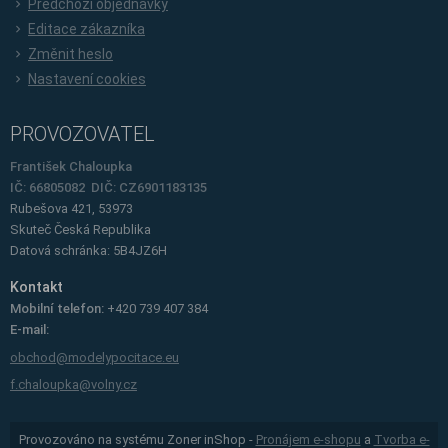
Předchozí objednávky
Editace zákazníka
Změnit heslo
Nastavení cookies
PROVOZOVATEL
František Chaloupka
IČ: 66805082 DIČ: CZ6901183135
Rubešova 421, 53973
Skuteč
Česká Republika
Datová schránka: 5B4JZ6H
Kontakt
Mobilní telefon:
+420 739 407 384
E-mail:
obchod@modelypocitace.eu
f.chaloupka@volny.cz
Provozováno na systému Zoner inShop -
Pronájem e-shopu
a
Tvorba e-