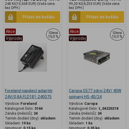
248 Kč
(10,508 EUR)
(Vaše cena
99,20 Kč
(4,203 EUR)
(Vaše cena
bez DPH:)
bez DPH:)
Přidat do košíku
Přidat do košíku
Akce
Akce
Sleva
Sleva
15,0 %
13,0 %
Výprodej
Výprodej
Foreland napájecí adaptér
Carspa G577 zdroj 24V/ 40W
24V/0,8A FLD181-240075
spínaný HS-40/24
Výrobce:
Foreland
Výrobce:
Carspa
Katalogové číslo:
3144
Katalogové číslo:
t_04220218
Záruka (měsíců):
24
Záruka (měsíců):
24
Termín dodání (dny):
skladem
Termín dodání (dny):
skladem
Skladem:
19 ks
Skladem:
1 ks
Hmotnost:
0,15 kg
Hmotnost:
0,35 kg