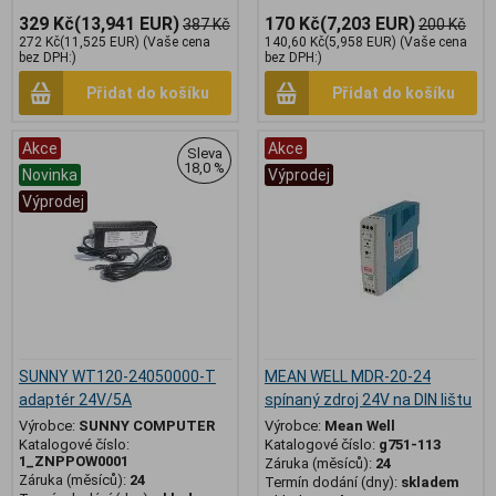
329 Kč
(13,941 EUR)
170 Kč
(7,203 EUR)
387 Kč
200 Kč
272 Kč
(11,525 EUR)
(Vaše cena
140,60 Kč
(5,958 EUR)
(Vaše cena
bez DPH:)
bez DPH:)
Přidat do košíku
Přidat do košíku
Akce
Akce
Sleva
18,0 %
Novinka
Výprodej
Výprodej
SUNNY WT120-24050000-T
MEAN WELL MDR-20-24
adaptér 24V/5A
spínaný zdroj 24V na DIN lištu
Výrobce:
SUNNY COMPUTER
Výrobce:
Mean Well
Katalogové číslo:
Katalogové číslo:
g751-113
1_ZNPPOW0001
Záruka (měsíců):
24
Záruka (měsíců):
24
Termín dodání (dny):
skladem