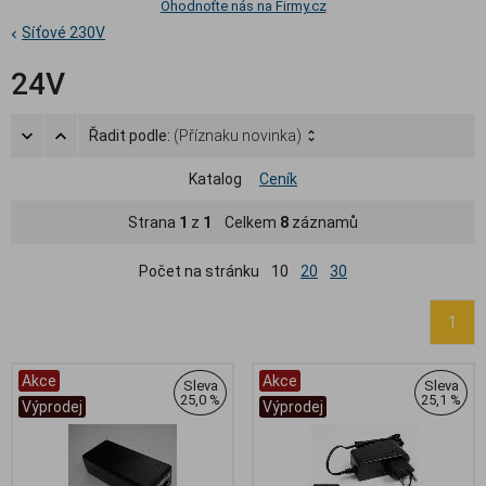
Ohodnoťte nás na Firmy.cz
Síťové 230V
24V
Řadit podle:
(Příznaku novinka)
Katalog
Ceník
Strana
1
z
1
Celkem
8
záznamů
Počet na stránku
10
20
30
1
Akce
Akce
Sleva
Sleva
25,0 %
25,1 %
Výprodej
Výprodej