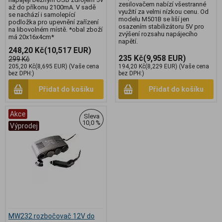
zesilovačem nabízí všestranné
až do příkonu 2100mA. V sadě
využití za velmi nízkou cenu. Od
se nachází i samolepící
modelu M501B se liší jen
podložka pro upevnění zařízení
osazením stabilizátoru 5V pro
na libovolném místě. *obal zboží
zvýšení rozsahu napájecího
má 20x16x4cm*
napětí.
248,20 Kč
(10,517 EUR)
235 Kč
(9,958 EUR)
299 Kč
205,20 Kč
(8,695 EUR)
(Vaše cena
194,20 Kč
(8,229 EUR)
(Vaše cena
bez DPH:)
bez DPH:)
Přidat do košíku
Přidat do košíku
Akce
Sleva
10,0 %
Výprodej
MW232 rozbočovač 12V do