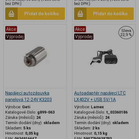
bez DPH:)
bez DPH:)
Přidat do košíku
Přidat do košíku
Akce
Akce
Sleva
22,9 %
Výprodej
Výprodej
Napájecí autozásuvka
Autoadaptér napájecí LTC
panelová 12-24V K3203
LX402V + USB 5V/1A
Výrobce:
Geti
Výrobce:
Lamex
Katalogové číslo:
g899-063
Katalogové číslo:
t_03360186
Záruka (měsíců):
24
Záruka (měsíců):
24
Termín dodání (dny):
skladem
Termín dodání (dny):
skladem
Skladem:
5 ks
Skladem:
2 ks
Hmotnost:
0,05 kg
Hmotnost:
0,15 kg
EAN:
0634916647
EAN:
5907760638793