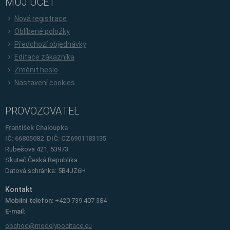
MŮJ ÚČET
Nová registrace
Oblíbené položky
Předchozí objednávky
Editace zákazníka
Změnit heslo
Nastavení cookies
PROVOZOVATEL
František Chaloupka
IČ: 66805082 DIČ: CZ6901183135
Rubešova 421, 53973
Skuteč
Česká Republika
Datová schránka: 5B4JZ6H
Kontakt
Mobilní telefon:
+420 739 407 384
E-mail:
obchod@modelypocitace.eu