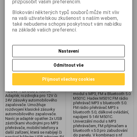
přizpůsobit vašim preferencím.
Blokování některých typů souborů může mít vliv
na vaši uživatelskou zkušenost s naším webem,
také nebudeme schopni poskytnout vám nabídku
Compass 07422
Modul M501C, FM rádio s MP3
na základě vašich preferencí.
autorozdvojka 12/24V + 2x
přehrávačem
USB 2100mA
Výrobce:
Hadex
Katalogové číslo:
ha_M501C
Výrobce:
Compass
Nastavení
Záruka (měsíců):
24
Katalogové číslo:
c_07422
Termín dodání (dny):
skladem
Záruka (měsíců):
24
Skladem:
1 ks
Termín dodání (dny):
skladem
Odmítnout vše
Hmotnost:
0,1 kg
Skladem:
2 ks
EAN:
8596425141609
Hmotnost:
0,15 kg
EAN:
8591686074222
Přijmout všechny cookies
Modul M501C, FM rádio s MP3
přehrávačem a Bluetooth 5.0,
Compass 07422 autorozdvojka
napájení 5–14 V DC. Univerzální
12/24V + 2x USB 2100mA.
modul s MP3, FM a Bluetooth 5.0
Adaptér, rozdvojka pro 12V či
M501C. Hadex M501C FM rádio
24V zásuvky automobilového
přehrávač MP3 s bluetooth 5.0.
zapalovače. Umožňuje
FM rádio přehrávač MP3 s
rozdvojení klasické zásuvky
bluetooth 5.0, dálkové ovládání,
automobilového zapalovače.
napájení 5-14V M501C.
Navíc je adaptér opatřen 2x USB
Univerzální modul s MP3
zástrčkami vhodnými pro MP3
přehrávačem, FM přijímačem a
přehrávače, mobilní telefony a
bluetooth v.5.0 pro zabudování
další zařízení, která se nabíjejí či
do panelu. V kombinaci s nf
napájejí běžným USB zdrojem 5V