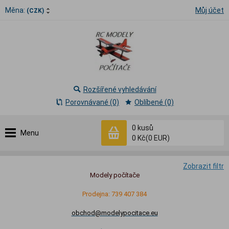
Měna:
Můj účet
(CZK)
Rozšířené vyhledávání
Porovnávané (0)
Oblíbené (0)
0
kusů
Menu
0 Kč
(0 EUR)
Zobrazit filtr
Modely počítače
Prodejna: 739 407 384
obchod@modelypocitace.eu