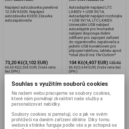
Napájecí autozásuvka panelová
Autoadaptér napájecí LTC
12-24V K3203. Napájecí
LX402V + USB 5V/1A.
autozásuvka K3203 Zásuvka
Autoadaptér napájecí rozdvojka
autozapalovače
+ USB 5V/1A, LTC LX402V.
Univerzální USB nabíjecí
autoadaptér pro hromadné
nabíjení disponuje dvěmi
zdířkami pro zapojení zařízení
do cigaretového zapalovače a
jedním USB konektorem pro
připojení telefonu, tabletu apod.
*obal zboží má 19x12x5cm*
73,20 Kč
(3,102 EUR)
104 Kč
(4,407 EUR)
135 Kč
60,60 Kč
(2,568 EUR)
(Vaše cena
86 Kč
(3,644 EUR)
(Vaše cena bez
bez DPH:)
DPH:)
Přidat do košíku
Přidat do košíku
Souhlas s využitím souborů cookies
Na našem webu pracujeme se soubory cookies,
Akce
Akce
Sleva
které nám pomáhají zkvalitnit naše služby a
17,0 %
Výprodej
Výprodej
personalizovat nabídky.
Soubory cookies si pamatují, co a jak ve svém
prohlížeči na daném zařízení děláte. Díky tomu
webová stránka funguje podle vás a je schopná se