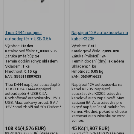
Tipa D444 napájecí
Napájecí 12V autozásuvka na
autoadaptér + USB 0.5A
kabel K3205
Výrobce:
Hadex
Výrobce:
Geti
Katalogové číslo:
t_03360205
Katalogové číslo:
g899-020
Záruka (měsíců):
24
Záruka (měsíců):
24
Termín dodání (dny):
skladem
Termín dodání (dny):
skladem
Skladem:
1 ks
Skladem:
1 ks
Hmotnost:
0,15 kg
Hmotnost:
0,05 kg
EAN:
8595118897038
EAN:
0634916623
Tipa D444 napájecí autoadaptér
Napájecí 12V autozásuvka na
+ USB 0.5A. D444 napájecí
kabel K3205. Napájecí
autoadaptér + USB 0.5A.
autozásuvka K3205. zásuvka
Rozbočovač autozásuvky 12V +
kabelová auto zapalovač. Max.
USB. Max. celkový proud: 8 A /
zatížení 8A. Auto zásuvka pro
12V *obal zboží má 20x17x5cm*
skryté napájení např. palubních
kamer. Vhodné, pokud si chcete
zachovat auto zásuvku ve voze
volnou.
108 Kč
(4,576 EUR)
45 Kč
(1,907 EUR)
89,40 Kč
(3,788 EUR)
(Vaše cena
37,20 Kč
(1,576 EUR)
(Vaše cena