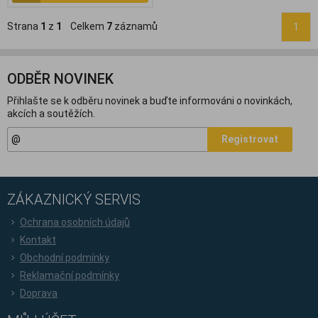
Strana
1
z
1
Celkem
7
záznamů
1
ODBĚR NOVINEK
Přihlašte se k odběru novinek a buďte informováni o novinkách,
akcích a soutěžích.
Registrovat
ZÁKAZNICKÝ SERVIS
Ochrana osobních údajů
Kontakt
Obchodní podmínky
Reklamační podmínky
Doprava