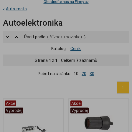
Ohodnoťte nás na Firmy.cz
Auto-moto
Autoelektronika
Řadit podle:
(Příznaku novinka)
Katalog
Ceník
Strana
1
z
1
Celkem
7
záznamů
Počet na stránku
10
20
30
1
Akce
Akce
Výprodej
Výprodej