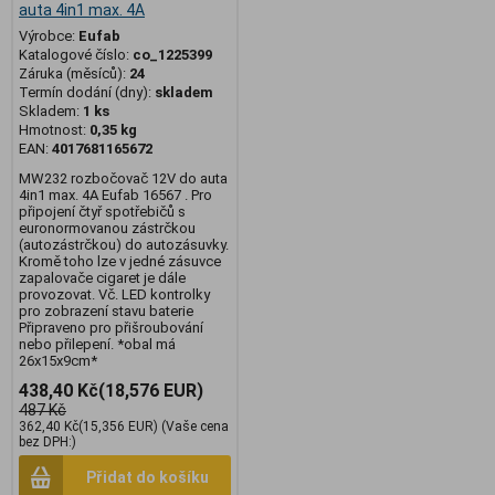
auta 4in1 max. 4A
Výrobce:
Eufab
Katalogové číslo:
co_1225399
Záruka (měsíců):
24
Termín dodání (dny):
skladem
Skladem:
1 ks
Hmotnost:
0,35 kg
EAN:
4017681165672
MW232 rozbočovač 12V do auta
4in1 max. 4A Eufab 16567 . Pro
připojení čtyř spotřebičů s
euronormovanou zástrčkou
(autozástrčkou) do autozásuvky.
Kromě toho lze v jedné zásuvce
zapalovače cigaret je dále
provozovat. Vč. LED kontrolky
pro zobrazení stavu baterie
Připraveno pro přišroubování
nebo přilepení. *obal má
26x15x9cm*
438,40 Kč
(18,576 EUR)
487 Kč
362,40 Kč
(15,356 EUR)
(Vaše cena
bez DPH:)
Přidat do košíku