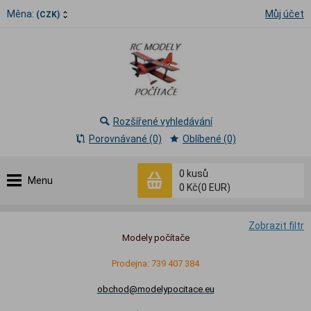
Měna:
Můj účet
(CZK)
Rozšířené vyhledávání
Porovnávané (0)
Oblíbené (0)
0
kusů
Menu
0 Kč
(0 EUR)
Zobrazit filtr
Modely počítače
Prodejna: 739 407 384
obchod@modelypocitace.eu