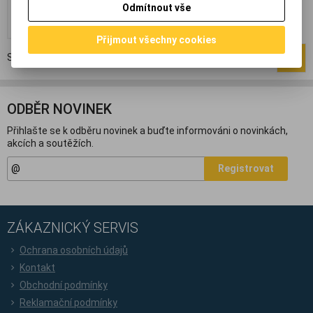
Odmítnout vše
Přidat do košíku
Přijmout všechny cookies
Strana
1
z
1
Celkem
1
záznamů
1
ODBĚR NOVINEK
Přihlašte se k odběru novinek a buďte informováni o novinkách,
akcích a soutěžích.
Registrovat
ZÁKAZNICKÝ SERVIS
Ochrana osobních údajů
Kontakt
Obchodní podmínky
Reklamační podmínky