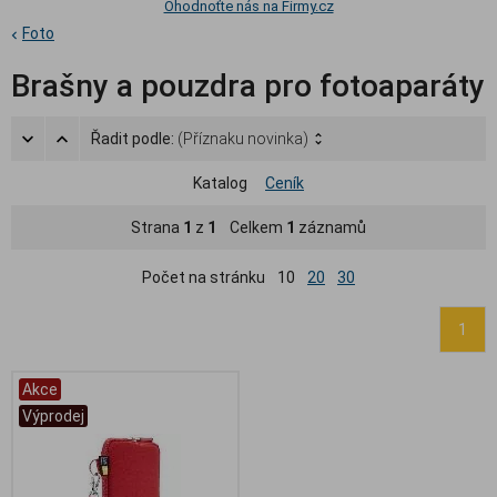
Ohodnoťte nás na Firmy.cz
Foto
Brašny a pouzdra pro fotoaparáty
Řadit podle:
(Příznaku novinka)
Katalog
Ceník
Strana
1
z
1
Celkem
1
záznamů
Počet na stránku
10
20
30
1
Akce
Výprodej