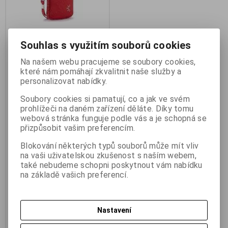
Souhlas s využitím souborů cookies
CASE LOGIC UNZB202 R
Na našem webu pracujeme se soubory cookies,
Univerzální pouzdro Neopren
které nám pomáhají zkvalitnit naše služby a
Výrobce:
CASELOGIC
personalizovat nabídky.
Katalogové číslo:
1_BRCL7324
Záruka (měsíců):
24
Soubory cookies si pamatují, co a jak ve svém
Termín dodání (dny):
skladem
prohlížeči na daném zařízení děláte. Díky tomu
Skladem:
1 ks
webová stránka funguje podle vás a je schopná se
Hmotnost:
0,1 kg
přizpůsobit vašim preferencím.
EAN:
085854225113
CASE LOGIC UNZB202 R
Blokování některých typů souborů může mít vliv
Univerzální pouzdro Neopren
na vaši uživatelskou zkušenost s naším webem,
10x6cm. Univerzální neoprenové
také nebudeme schopni poskytnout vám nabídku
pouzdro pro přenosnou
na základě vašich preferencí.
elektroniku jako digitální
fotoaparát, mobilní telefon nebo
MP3 přehrávač. Vnější rozměry:
8,3 x 2,0 x 12,3 cm
166,60 Kč
(7,059 EUR)
Nastavení
137,80 Kč
(5,839 EUR)
(Vaše cena
bez DPH:)