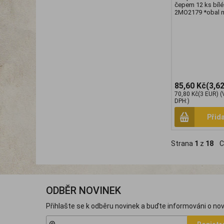
čepem 12 ks bílé
2MO2179 *obal 
85,60 Kč
(3,6
70,80 Kč
(3 EUR)
(
DPH:)
Přid
Strana
1
z
18
Ce
ODBĚR NOVINEK
Přihlašte se k odběru novinek a buďte informováni o nov