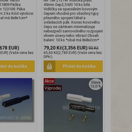
midel 18mm
MP Jet 2121W Vidlička plast
21809 Páčka
45mm čep2,5 M3 10 ks bílá.
m 123109. Páka
Vidličky se speciálním kovovým
m 2 ks Kód výrobce:
čepem vhodné pro všechny typy
al má 8x8x1cm*
přesného spojení táhel a
ovládacích pák. Konec kovového
čepu se zámkem minimalizuje
nebezpečí samovolného rozpojení
vlivem únavy nebo vibrací Obsah
balení: 10 ks *obal má 8x8x2cm*
,678 EUR)
79,20 Kč
(3,356 EUR)
90 Kč
 EUR)
(Vaše cena bez
65,60 Kč
(2,780 EUR)
(Vaše cena bez
DPH:)
idat do košíku
Přidat do košíku
Akce
Sleva
13,0 %
Výprodej