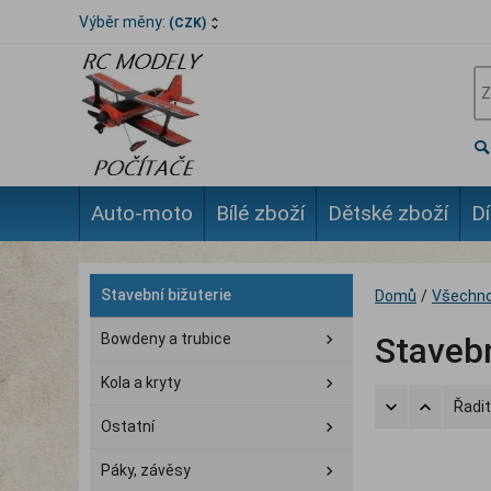
Výběr měny:
(CZK)
Auto-moto
Bílé zboží
Dětské zboží
Dí
Stavební bižuterie
Domů
/
Všechno
Bowdeny a trubice
Stavebn
Kola a kryty
Řadit
Ostatní
Páky, závěsy