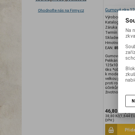
Gumová oka 12
Ohodnoťte nás na Firmy.cz
Výrobce:
Peliká
Sou
Katalogové číslo
Záruka (měsíců)
Na n
Termín dodání (d
zkva
Skladem:
1 ks
Hmotnost:
0,02 
Soub
EAN:
859524130
zaří
Gumová oka 125x
scho
Pelikán 2RA1114
125x10 6ks . Gu
Blok
6ks *obal má 15c
zku
k modelům. Gumo
velkou průtažnos
nabí
proti roztržení a
účinkům paliva. 
životnost a velk
N
46,80 Kč
(1,9
38,80 Kč
(1,644 E
DPH:)
Přid