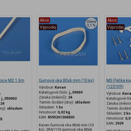
Akce
Akce
Sleva
3,1 %
Výprodej
Výprodej
bice M2 1.5m
Gumová oka 80x6 mm (10 ks)
MS Páčka ko
(123109)
Výrobce:
Kavan
Katalogové číslo:
j_09069
n
Výrobce:
Kav
Záruka (měsíců):
24
:
j_050063
Katalogové čí
Termín dodání (dny):
skladem
:
24
Záruka (měsíc
Skladem:
1 ks
ny):
skladem
Termín dodání 
Hmotnost:
0,02 kg
Skladem:
2 ks
EAN:
8595241304830
kg
Hmotnost:
0,0
EAN:
2929
Kavan Gumová oka 80x6 mm (10
ks). 2RA1110 gumová oka 80x6