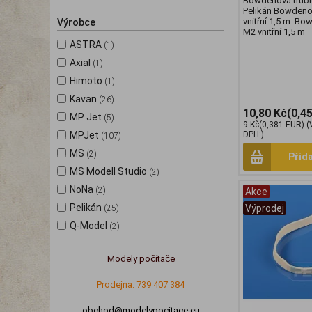
Bowdenová trubic
Pelikán Bowdeno
vnitřní 1,5 m. Bo
Výrobce
M2 vnitřní 1,5 m
ASTRA
(1)
Axial
(1)
Himoto
(1)
Kavan
(26)
10,80 Kč
(0,4
MP Jet
(5)
9 Kč
(0,381 EUR)
(
MPJet
DPH:)
(107)
MS
(2)
Přid
MS Modell Studio
(2)
NoNa
(2)
Akce
Pelikán
Výprodej
(25)
Q-Model
(2)
Modely počítače
Prodejna: 739 407 384
obchod@modelypocitace.eu