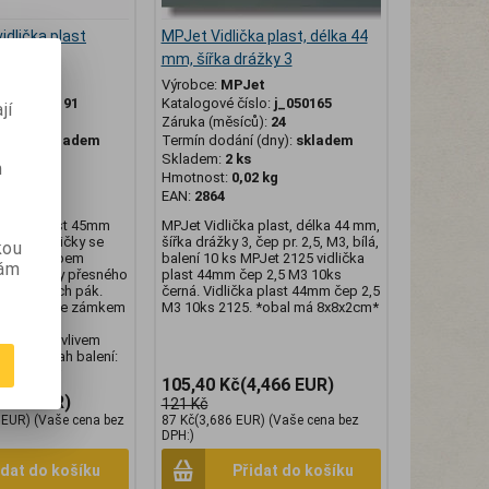
idlička plast
MPJet Vidlička plast, délka 44
5 M3 2ks
mm, šířka drážky 3
et
Výrobce:
MPJet
slo:
j_050191
Katalogové číslo:
j_050165
jí
ů):
24
Záruka (měsíců):
24
(dny):
skladem
Termín dodání (dny):
skladem
Skladem:
2 ks
m
15 kg
Hmotnost:
0,02 kg
EAN:
2864
dlička plast 45mm
MPJet Vidlička plast, délka 44 mm,
bílé. Vidličky se
šířka drážky 3, čep pr. 2,5, M3, bílá,
kou
ovovým čepem
balení 10 ks MPJet 2125 vidlička
vám
echny typy přesného
plast 44mm čep 2,5 M3 10ks
a ovládacích pák.
černá. Vidlička plast 44mm čep 2,5
ho čepu se zámkem
M3 10ks 2125. *obal má 8x8x2cm*
nebezpečí
ozpojení vlivem
rací. Obsah balení:
 8x8x1cm*
105,40 Kč
(4,466 EUR)
,034 EUR)
121 Kč
 EUR)
(Vaše cena bez
87 Kč
(3,686 EUR)
(Vaše cena bez
DPH:)
idat do košíku
Přidat do košíku