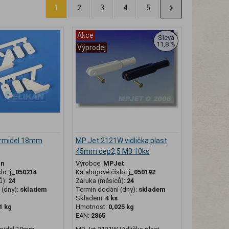
1
2
3
4
5
Akce
Sleva
11,8 %
Výprodej
rmidel 18mm
MP Jet 2121W vidlička plast
45mm čep2,5 M3 10ks
an
Výrobce:
MPJet
slo:
j_050214
Katalogové číslo:
j_050192
ů):
24
Záruka (měsíců):
24
(dny):
skladem
Termín dodání (dny):
skladem
Skladem:
4 ks
1 kg
Hmotnost:
0,025 kg
EAN:
2865