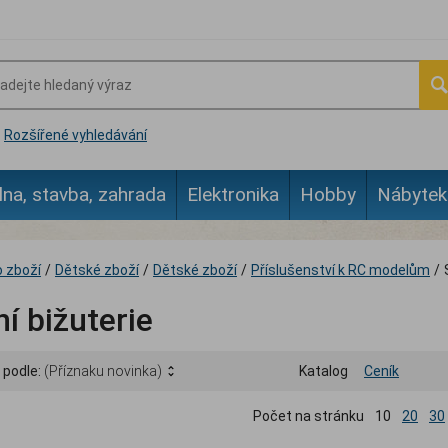
Rozšířené vyhledávání
lna, stavba, zahrada
Elektronika
Hobby
Nábytek
 zboží
/
Dětské zboží
/
Dětské zboží
/
Příslušenství k RC modelům
/
í bižuterie
 podle:
(Příznaku novinka)
Katalog
Ceník
Počet na stránku
10
20
30