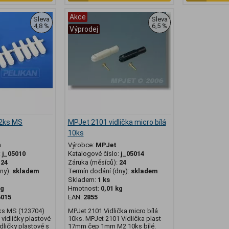
Akce
Sleva
Sleva
4,8 %
6,5 %
Výprodej
12ks MS
MPJet 2101 vidlička micro bílá
10ks
n
Výrobce:
MPJet
:
j_05010
Katalogové číslo:
j_05014
:
24
Záruka (měsíců):
24
ny):
skladem
Termín dodání (dny):
skladem
Skladem:
1 ks
kg
Hmotnost:
0,01 kg
6015
EAN:
2855
2ks MS (123704)
MPJet 2101 Vidlička micro bílá
vidličky plastové
10ks. MPJet 2101 Vidlička plast
dličky plastové s
17mm čep 1mm M2 10ks bílé.