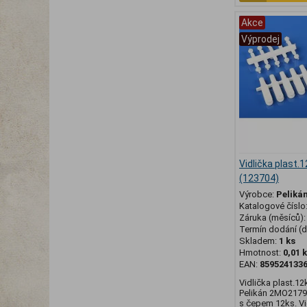
Akce
Výprodej
Vidlička plast.
(123704)
Výrobce:
Peliká
Katalogové číslo
Záruka (měsíců)
Termín dodání (d
Skladem:
1 ks
Hmotnost:
0,01 
EAN:
859524133
Vidlička plast.1
Pelikán 2MO2179 
s čepem 12ks. Vi