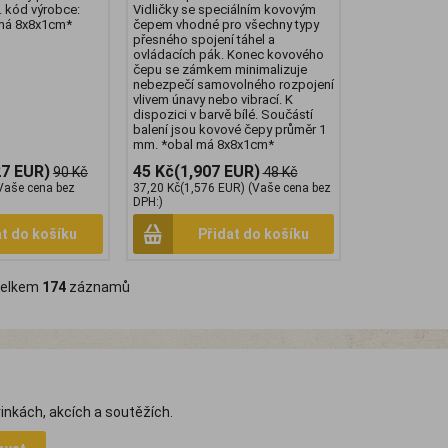
. kód výrobce:
Vidličky se speciálním kovovým
má 8x8x1cm*
čepem vhodné pro všechny typy
přesného spojení táhel a
ovládacích pák. Konec kovového
čepu se zámkem minimalizuje
nebezpečí samovolného rozpojení
vlivem únavy nebo vibrací. K
dispozici v barvě bílé. Součástí
balení jsou kovové čepy průměr 1
mm. *obal má 8x8x1cm*
27 EUR)
45 Kč
(1,907 EUR)
90 Kč
48 Kč
Vaše cena bez
37,20 Kč
(1,576 EUR)
(Vaše cena bez
DPH:)
at do košíku
Přidat do košíku
lkem
174
záznamů
inkách, akcích a soutěžích.