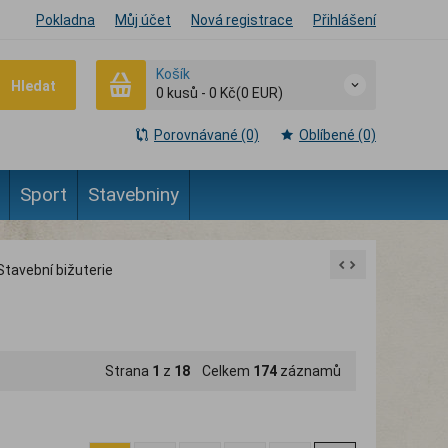
Pokladna
Můj účet
Nová registrace
Přihlášení
Košík
Hledat
0
kusů
-
0 Kč
(0 EUR)
Porovnávané (0)
Oblíbené (0)
Sport
Stavebniny
Stavební bižuterie
Strana
1
z
18
Celkem
174
záznamů