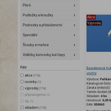
Piloti
Podložky a kroužky
Akce
Výprodej
Podvozky a příslušenství
Speciální
Šrouby a matice
Vidličky, koncovky, kul.čepy
Filtr
Bowdenová tru
vnitřní
akce
(174)
Výrobce:
Peliká
novinky
(1)
Katalogové číslo
Záruka (měsíců)
výprodej
(174)
Termín dodání (d
připravujeme
(0)
Skladem:
4 ks
Hmotnost:
0,05 
tip
(0)
EAN:
050063
skladem
(174)