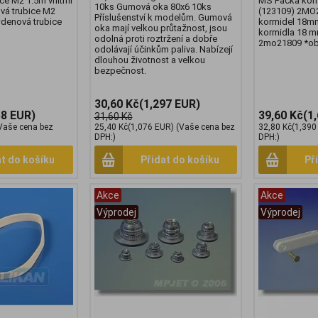
e M2 1.5m vnitřní
MS Páčka kor
10ks Gumová oka 80x6 10ks
vá trubice M2
(123109) 2MO
Příslušenství k modelům. Gumová
wdenová trubice
kormidel 18m
oka mají velkou průtažnost, jsou
kormidla 18 m
odolná proti roztržení a dobře
2mo21809 *ob
odolávají účinkům paliva. Nabízejí
dlouhou životnost a velkou
bezpečnost.
30,60 Kč
(1,297 EUR)
58 EUR)
39,60 Kč
(1
31,60 Kč
Vaše cena bez
25,40 Kč
(1,076 EUR)
(Vaše cena bez
32,80 Kč
(1,390
DPH:)
DPH:)
at do košíku
Přidat do košíku
Př
Akce
Akce
Výprodej
Výprodej