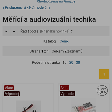
Ohodnoťte nás na Firmy.cz
Příslušenství k RC modelům
Měřící a audiovizuální techika
Řadit podle:
(Příznaku novinka)
Katalog
Ceník
Strana
1
z
1
Celkem
2
záznamů
Počet na stránku
10
20
30
1
Akce
Akce
Sleva
5,8 %
Výprodej
Výprodej