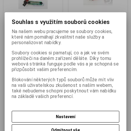
Souhlas s využitím souborů cookies
Na našem webu pracujeme se soubory cookies,
JR065/5 indikát.10LED Rx 5
Battery Master Light
které nám pomáhají zkvalitnit naše služby a
článek (F815-7)
indikátor 6s Li-Po
personalizovat nabídky.
Výrobce:
Pelikán
Výrobce:
RC System
Katalogové číslo:
j_030812
Katalogové číslo:
j_039311
Soubory cookies si pamatují, co a jak ve svém
Záruka (měsíců):
24
Záruka (měsíců):
24
prohlížeči na daném zařízení děláte. Díky tomu
Termín dodání (dny):
skladem
Termín dodání (dny):
skladem
webová stránka funguje podle vás a je schopná se
Skladem:
2 ks
Skladem:
2 ks
přizpůsobit vašim preferencím.
Hmotnost:
0,05 kg
Hmotnost:
0,1 kg
EAN:
030812
EAN:
8001816005038
Blokování některých typů souborů může mít vliv
JR065/5 indikát.10LED Rx 5
Battery Master Light indikátor 6s
na vaši uživatelskou zkušenost s naším webem,
článek (F815-7) Pelikán indikátor
Li-Po. Miniaturní digitální měřič
také nebudeme schopni poskytnout vám nabídku
5.čl.aku 10 LED. Miniaturní
celkového napětí a napětí na
na základě vašich preferencí.
indikátor napětí se sloupcem 10
jednotlivých článcích Li-poly sad
LED s expandovanou stupnicí
1-6s.
pro Rx aku 5-čl..
156 Kč
(6,610 EUR)
325,80 Kč
(13,805 EUR)
165,80 Kč
Nastavení
269,40 Kč
(11,415 EUR)
(Vaše cena
129 Kč
(5,466 EUR)
(Vaše cena bez
bez DPH:)
DPH:)
Odmítnout vše
Přidat do košíku
Přidat do košíku