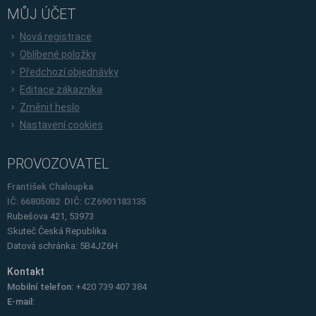
MŮJ ÚČET
Nová registrace
Oblíbené položky
Předchozí objednávky
Editace zákazníka
Změnit heslo
Nastavení cookies
PROVOZOVATEL
František Chaloupka
IČ: 66805082 DIČ: CZ6901183135
Rubešova 421, 53973
Skuteč
Česká Republika
Datová schránka: 5B4JZ6H
Kontakt
Mobilní telefon:
+420 739 407 384
E-mail: