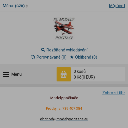
Měna:
Můj účet
(CZK)
Rozšířené vyhledávání
Porovnávané (0)
Oblíbené (0)
0
kusů
Menu
0 Kč
(0 EUR)
Zobrazit filtr
Modely počítače
Prodejna: 739 407 384
obchod@modelypocitace.eu