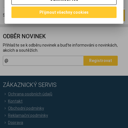
Přijmout všechny cookies
Strana
1
z
1
Celkem
2
záznamů
1
ODBĚR NOVINEK
Přihlašte se k odběru novinek a buďte informováni o novinkách,
akcích a soutěžích.
Registrovat
ZÁKAZNICKÝ SERVIS
Ochrana osobních údajů
Kontakt
Obchodní podmínky
Reklamační podmínky
Doprava