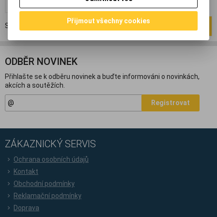
Přijmout všechny cookies
Strana
1
z
1
Celkem
1
záznamů
1
ODBĚR NOVINEK
Přihlašte se k odběru novinek a buďte informováni o novinkách,
akcích a soutěžích.
Registrovat
ZÁKAZNICKÝ SERVIS
Ochrana osobních údajů
Kontakt
Obchodní podmínky
Reklamační podmínky
Doprava