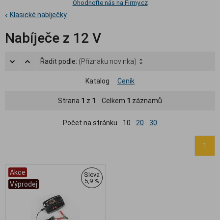
Ohodnoťte nás na Firmy.cz
Klasické nabíječky
Nabíječe z 12 V
Řadit podle:
(Příznaku novinka)
Katalog
Ceník
Strana
1
z
1
Celkem
1
záznamů
Počet na stránku
10
20
30
1
Akce
Sleva
5,9 %
Výprodej