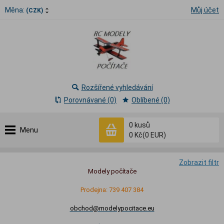
Měna:
Můj účet
(CZK)
Rozšířené vyhledávání
Porovnávané (0)
Oblíbené (0)
0
kusů
Menu
0 Kč
(0 EUR)
Zobrazit filtr
Modely počítače
Prodejna: 739 407 384
obchod@modelypocitace.eu