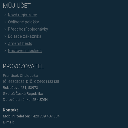
MŮJ ÚČET
Nová registrace
Oblíbené položky
Předchozí objednávky
Editace zákazníka
Změnit heslo
Nastavení cookies
PROVOZOVATEL
František Chaloupka
IČ: 66805082 DIČ: CZ6901183135
Rubešova 421, 53973
Skuteč
Česká Republika
Datová schránka: 5B4JZ6H
Kontakt
Mobilní telefon:
+420 739 407 384
E-mail: