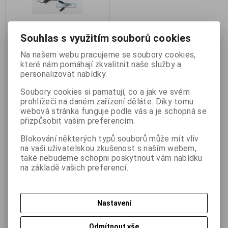
Souhlas s využitím souborů cookies
Na našem webu pracujeme se soubory cookies,
Pelikán 2RC3312 nabíječ na 2
které nám pomáhají zkvalitnit naše služby a
články Li-Pol
personalizovat nabídky.
Výrobce:
Pelikán
Katalogové číslo:
j_2RC3312
Soubory cookies si pamatují, co a jak ve svém
Záruka (měsíců):
24
prohlížeči na daném zařízení děláte. Díky tomu
Termín dodání (dny):
skladem
webová stránka funguje podle vás a je schopná se
Skladem:
1 ks
přizpůsobit vašim preferencím.
Hmotnost:
0,15 kg
EAN:
2RC3312
Blokování některých typů souborů může mít vliv
Pelikán 2RC3312 nabíječ na 2
na vaši uživatelskou zkušenost s naším webem,
články Li-Pol. Nabíječ 2čl. LiPol
také nebudeme schopni poskytnout vám nabídku
[2RC3312] Napájení z 12V baterie.
na základě vašich preferencí.
Nabíjí přímo přes balanční
konektor!.
252 Kč
(10,678 EUR)
267,80 Kč
Nastavení
208,40 Kč
(8,831 EUR)
(Vaše cena
bez DPH:)
Odmítnout vše
Přidat do košíku