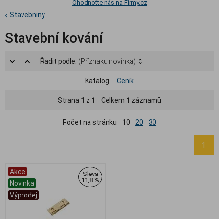
Ohodnoťte nás na Firmy.cz
Stavebniny
Stavební kování
Řadit podle:
(Příznaku novinka)
Katalog
Ceník
Strana
1
z
1
Celkem
1
záznamů
Počet na stránku
10
20
30
1
Akce
Sleva
11,8 %
Novinka
Výprodej