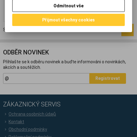
DPH:)
Odmítnout vše
Přidat do košíku
Přijmout všechny cookies
Strana
1
z
1
Celkem
1
záznamů
1
ODBĚR NOVINEK
Přihlašte se k odběru novinek a buďte informováni o novinkách,
akcích a soutěžích.
Registrovat
ZÁKAZNICKÝ SERVIS
Ochrana osobních údajů
Kontakt
Obchodní podmínky
Reklamační podmínky