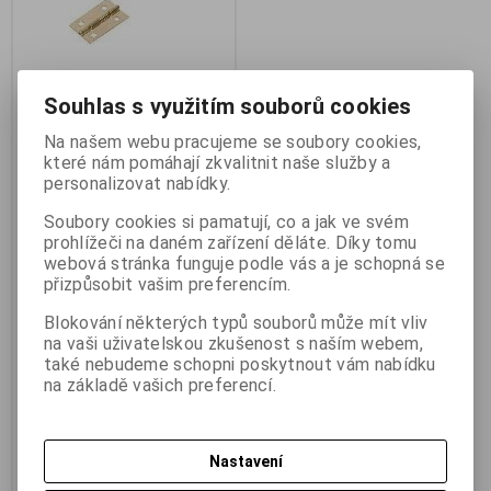
Souhlas s využitím souborů cookies
Kazetový závěs 15x30mm
Na našem webu pracujeme se soubory cookies,
pomosazený 1ks
které nám pomáhají zkvalitnit naše služby a
Výrobce:
WT
personalizovat nabídky.
Katalogové číslo:
m_1530
Záruka (měsíců):
24
Soubory cookies si pamatují, co a jak ve svém
Termín dodání (dny):
skladem
prohlížeči na daném zařízení děláte. Díky tomu
Skladem:
82 ks
webová stránka funguje podle vás a je schopná se
Hmotnost:
0,005 kg
EAN:
3093
přizpůsobit vašim preferencím.
Kazetový závěs 15x30mm
Blokování některých typů souborů může mít vliv
pomosazený 1ks WT. Filigránský
na vaši uživatelskou zkušenost s naším webem,
kazetový závěs se používá na
ozdobné kazety apod. Poloviny
také nebudeme schopni poskytnout vám nabídku
závěsu se otáčejí kolem volného
na základě vašich preferencí.
kolíku. Montáž se provádí
přišroubováním. Materiál je
pomosazená ocel, která má
dekorativní zlatou barvu.
Nastavení
3,40 Kč
(0,144 EUR)
4 Kč
3 Kč
(0,127 EUR)
(Vaše cena bez