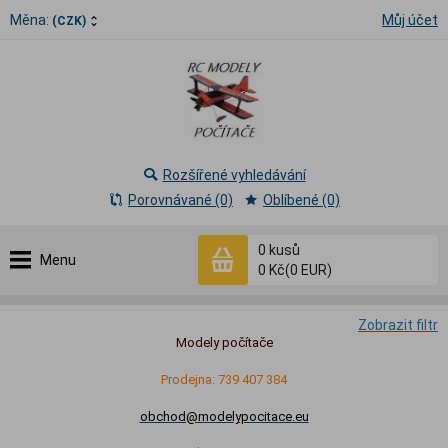
Měna:
Můj účet
(CZK)
Rozšířené vyhledávání
Porovnávané (0)
Oblíbené (0)
0
kusů
Menu
0 Kč
(0 EUR)
Zobrazit filtr
Modely počítače
Prodejna: 739 407 384
obchod@modelypocitace.eu