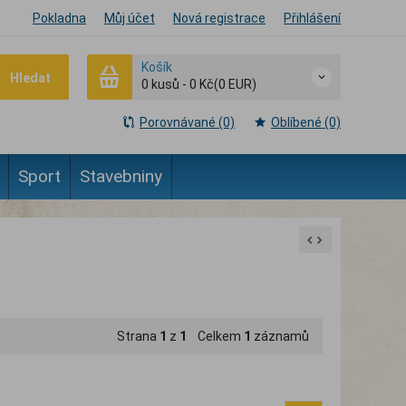
Pokladna
Můj účet
Nová registrace
Přihlášení
Košík
Hledat
0
kusů
-
0 Kč
(0 EUR)
Porovnávané (0)
Oblíbené (0)
Sport
Stavebniny
Strana
1
z
1
Celkem
1
záznamů