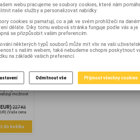
ní stroje LED LTC
ašem webu pracujeme se soubory cookies, které nám pomáha
7W Geti led
í stroje 9-
litnit naše služby a personalizovat nabídky.
 Univerzální
e skvělými
ory cookies si pamatují, co a jak ve svém prohlížeči na dané
kým světelným
zení děláte. Díky tomu webová stránka funguje podle vás a je
ití technologie
pná se přizpůsobit vašim preferencím.
lmi dobrý poměr
 k množství
la. 9 LED diod je
ování některých typů souborů může mít vliv na vaši uživatels
ěném krytu
šenost s naším webem, také nebudeme schopni poskytnout 
hkosti a vodě.
dku na základě vašich preferencí.
živatel lampu
i venku. Bude také
oplňkové osvětlení
 lodi. Lampa
zidly s
astavení
Odmítnout vše
Přijmout všechny cookies
ací 9V - 60V.
ateriály použité
zajišťují dlouhou
malizují možnost
 EUR)
227 Kč
EUR)
(Vaše cena
at do košíku