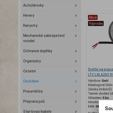
Autožárovky
Hevery
Akce
Výprodej
Kanystry
Mechanické zabezpečení
vozidel
Ochranné doplňky
Organizéry
Světlo na praco
Ostatní
LTC LXLA202 9
Výrobce:
Geti
Osvětlení
Katalogové číslo
Záruka (měsíců)
Pneuměřiče
Termín dodání (d
Skladem:
5 ks
Přeprava psů
Hmotnost:
0,15 
EAN:
04170680
Sou
Startovací kabely