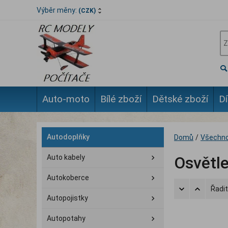
Výběr měny:
(CZK)
Auto-moto
Bílé zboží
Dětské zboží
Dí
Autodoplňky
Domů
/
Všechno
Auto kabely
Osvětle
Autokoberce
Řadit
Autopojistky
Autopotahy