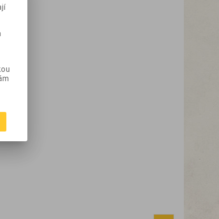
jí
m
kou
vám