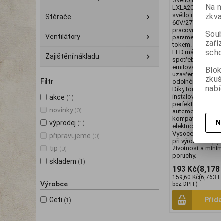
Světlo na pracov
Na n
LXLA202 9/60V 2
světlo na pracovn
zkva
Stěrače
60V/27W, LXLA20.
pracovní lampa s
Soub
Ventilátory
parametry a širo
zaří
tokem. Díky použ
scho
LED má lampa ve
Zajištění nákladu
spotřeby energie
emitovaného svět
Blok
uzavřeno v utěsn
zku
Filtr
odolném proti vl
nabí
Díky tomu může u
instalovat uvnitř 
akce
(1)
perfektní jako d
novinky
(0)
automobilu nebo
kompatibilní s vo
N
výprodej
(1)
elektrickou instal
Vysoce kvalitní m
připravujeme
(0)
při výrobě lampy 
tip
životnost a mini
(0)
poruchy.
skladem
(1)
193 Kč
(8,178
159,60 Kč
(6,763 
Výrobce
bez DPH:)
Geti
Přid
(1)