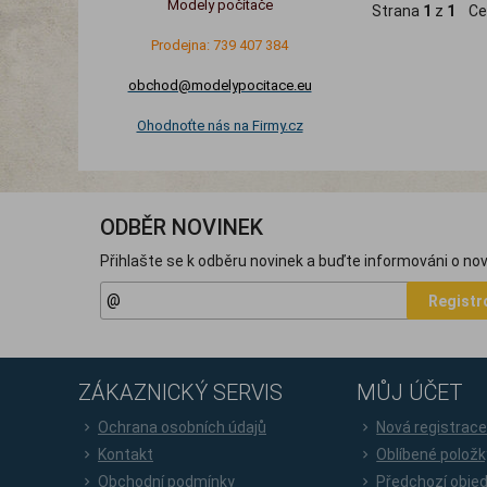
Modely počítače
Strana
1
z
1
Ce
Prodejna: 739 407 384
obchod@modelypocitace.eu
Ohodnoťte nás na Firmy.cz
ODBĚR NOVINEK
Přihlašte se k odběru novinek a buďte informováni o nov
Registr
ZÁKAZNICKÝ SERVIS
MŮJ ÚČET
Ochrana osobních údajů
Nová registrac
Kontakt
Oblíbené položk
Obchodní podmínky
Předchozí obje