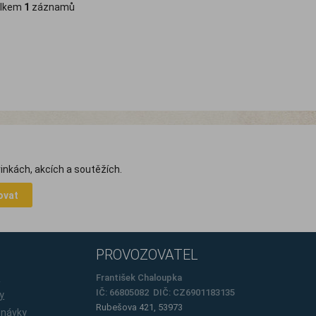
lkem
1
záznamů
inkách, akcích a soutěžích.
ovat
PROVOZOVATEL
e
František Chaloupka
IČ: 66805082 DIČ: CZ6901183135
y
Rubešova 421, 53973
dnávky