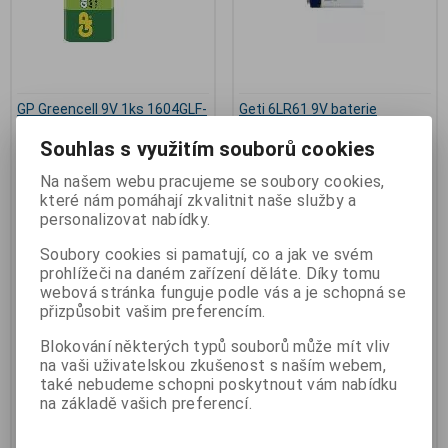
GP Greencell 9V 1ks 1604GLF-
Geti 6LR61 9V baterie
2S1 baterie 6F22
alkalická 04270397
Souhlas s využitím souborů cookies
Výrobce:
GP Batteries
Výrobce:
Geti
Katalogové číslo:
k_za-7a
Katalogové číslo:
t_04270397
Na našem webu pracujeme se soubory cookies,
Záruka (měsíců):
6
Záruka (měsíců):
6
které nám pomáhají zkvalitnit naše služby a
Termín dodání (dny):
skladem
Termín dodání (dny):
skladem
personalizovat nabídky.
Skladem:
2 ks
Skladem:
12 ks
Hmotnost:
0,06 kg
Hmotnost:
0,08 kg
Soubory cookies si pamatují, co a jak ve svém
EAN:
4891199002205
EAN:
8595563724194
prohlížeči na daném zařízení děláte. Díky tomu
GP Greencell 9V 1ks 1604GLF-
Geti 6LR61 9V baterie alkalická
webová stránka funguje podle vás a je schopná se
2S1 baterie 6F22.
04270397. Alkalická baterie
přizpůsobit vašim preferencím.
Zinkochloridové baterie, které
prémiové kvality, určená pro
jsou ekonomickým zdrojem
náročné aplikace s vyššími
elektrické energie vhodným pro
proudovými odběry, jako jsou
Blokování některých typů souborů může mít vliv
energeticky nenáročná zařízení.
např. hračky, modely na dálkové
na vaši uživatelskou zkušenost s naším webem,
Výkonnost těchto baterií nejlépe
ovládání, fotoaparáty a jiné.
také nebudeme schopni poskytnout vám nabídku
vynikne při použití v přístrojích s
*obal má 12x9x2cm*
na základě vašich preferencí.
malým až středním odběrem
proudu jako např.: dálkové
ovladače, hodiny, budíky,
kalkulátory, meteostanice,