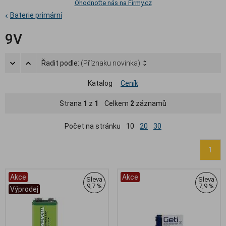
Ohodnoťte nás na Firmy.cz
Baterie primární
9V
Řadit podle:
(Příznaku novinka)
Katalog
Ceník
Strana
1
z
1
Celkem
2
záznamů
Počet na stránku
10
20
30
1
Akce
Akce
Sleva
Sleva
9,7 %
7,9 %
Výprodej