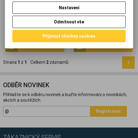
bezdrátová čidla či svítilny. Jejich
Nastavení
doba skladování je až 3 roky a
pracovní teplota -20 °C až +40 °C.
*obal má 5x3x2cm
Odmítnout vše
27 Kč
(1,144 EUR)
59 Kč
(2,500 EUR)
30 Kč
64 Kč
22,40 Kč
(0,949 EUR)
(Vaše cena
48,80 Kč
(2,068 EUR)
(Vaše cena
Přijmout všechny cookies
bez DPH:)
bez DPH:)
Přidat do košíku
Přidat do košíku
Strana
1
z
1
Celkem
2
záznamů
1
ODBĚR NOVINEK
Přihlašte se k odběru novinek a buďte informováni o novinkách,
akcích a soutěžích.
Registrovat
ZÁKAZNICKÝ SERVIS