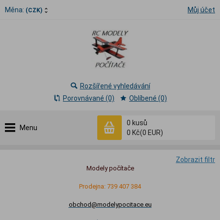
Měna:
Můj účet
(CZK)
Rozšířené vyhledávání
Porovnávané (0)
Oblíbené (0)
0
kusů
Menu
0 Kč
(0 EUR)
Zobrazit filtr
Modely počítače
Prodejna: 739 407 384
obchod@modelypocitace.eu