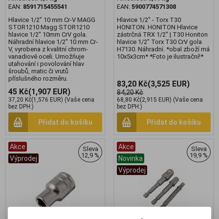
EAN:
8591715455541
EAN:
5900774571308
Hlavice 1/2" 10 mm Cr-V MAGG
Hlavice 1/2" - Torx T30
STOR1210 Magg STOR1210
HONITON. HONITON Hlavice
hlavice 1/2" 10mm CrV gola.
zástrčná TRX 1/2" | T30 Honiton
Náhradní hlavice 1/2" 10 mm Cr-
hlavice 1/2" Torx T30 CrV gola
V, vyrobena z kvalitní chrom-
H7130. Náhradní. *obal zboží má
vanadiové oceli. Umožňuje
10x5x3cm* *Foto je ilustrační!*
utahování i povolování hlav
šroubů, matic či vrutů
příslušného rozměru.
83,20 Kč
(3,525 EUR)
45 Kč
(1,907 EUR)
84,20 Kč
37,20 Kč
(1,576 EUR)
(Vaše cena
68,80 Kč
(2,915 EUR)
(Vaše cena
bez DPH:)
bez DPH:)
Přidat do košíku
Přidat do košíku
Akce
Akce
Sleva
Sleva
12,9 %
19,9 %
Výprodej
Novinka
Výprodej