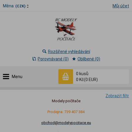
Měna:
Můj účet
(CZK)
Rozšířené vyhledávání
Porovnávané (0)
Oblíbené (0)
0
kusů
Menu
0 Kč
(0 EUR)
Zobrazit filtr
Modely počítače
Prodejna: 739 407 384
obchod@modelypocitace.eu