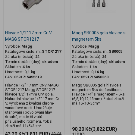
Hlavice 1/2" 17 mm Cr-V
Magg SB0005 gola hlavice s
MAGG STOR1217
magnetem 5ks
Výrobce:
Magg
Výrobce:
Magg
Katalogové číslo:
m_STOR1217
Katalogové číslo:
m_SB0005
Záruka (měsíců):
24
Záruka (měsíců):
24
Termín dodání (dny):
skladem
Termín dodání (dny):
skladem
Skladem:
4 ks
Skladem:
1 ks
Hmotnost:
0,1 kg
Hmotnost:
0,16 kg
EAN:
8591715455619
EAN:
8591715458368
Hlavice 1/2" 17 mm Cr-V MAGG
Magg SB0005 gola hlavice s
STOR1217 Magg STOR1217
magnetem 5ks do šestihranu.
hlavice 1/2" 17mm CrV gola.
Hlavice 1/4" s magnetem - 5ks
Náhradní hlavice 1/2" 17 mm Cr-
(6,8,10,12,13mm). *obal zboží
V, vyrobena z kvalitní chrom-
má 15x10x3cm*
vanadiové oceli. Umožňuje
utahování i povolování hlav
šroubů, matic či vrutů
příslušného rozměru. *obal
zboží má 11x5x3cm*
90,20 Kč
(3,822 EUR)
43,20 Kč
(1,831 EUR)
48 Kč
110 Kč