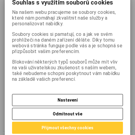
Souhlas s využitím souborů cookies
Na našem webu pracujeme se soubory cookies,
Hlavice 1/2" 24 mm Cr-V
Magg 080087 sada adaptérů
které nám pomáhají zkvalitnit naše služby a
personalizovat nabídky.
MAGG STOR1224
pro hlavice 1/4";3/8";
Výrobce:
Magg
Výrobce:
Magg
Soubory cookies si pamatují, co a jak ve svém
Katalogové číslo:
m_STOR1224
Katalogové číslo:
m_080087
prohlížeči na daném zařízení děláte. Díky tomu
Záruka (měsíců):
24
Záruka (měsíců):
24
webová stránka funguje podle vás a je schopná se
Termín dodání (dny):
skladem
Termín dodání (dny):
skladem
přizpůsobit vašim preferencím.
Skladem:
1 ks
Skladem:
3 ks
Hmotnost:
0,12 kg
Hmotnost:
0,1 kg
Blokování některých typů souborů může mít vliv
EAN:
8591715455688
EAN:
8591715540865
na vaši uživatelskou zkušenost s naším webem,
Hlavice 1/2" 24 mm Cr-V MAGG
Magg 080087 sada adaptérů pro
také nebudeme schopni poskytnout vám nabídku
STOR1224 Magg STOR1224
hlavice 1/4";3/8";1/2". Sada
na základě vašich preferencí.
hlavice 1/2" 24mm CrV gola.
adaptérů pro hlavice 1/4", 3/8",
1/2"-MAGG 080087 Sada
adaptérů pro hlavice. šestihranná
stopka. 1/4" 65mm 3/8" 65mm
1/2" 70mm
Nastavení
60,20 Kč
(2,551 EUR)
72 Kč
(3,051 EUR)
69 Kč
90 Kč
49,80 Kč
(2,110 EUR)
(Vaše cena
59,60 Kč
(2,525 EUR)
(Vaše cena
Odmítnout vše
bez DPH:)
bez DPH:)
Přidat do košíku
Přidat do košíku
Přijmout všechny cookies