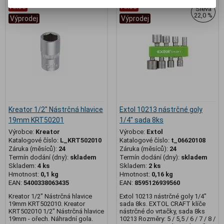
Akce
Akce
Sleva
22,0 %
Výprodej
Výprodej
Kreator 1/2" Nástrčná hlavice
Extol 10213 nástrčné goly
19mm KRT50201
1/4" sada 8ks
Výrobce:
Kreator
Výrobce:
Extol
Katalogové číslo:
L_KRT502010
Katalogové číslo:
t_06620108
Záruka (měsíců):
24
Záruka (měsíců):
24
Termín dodání (dny):
skladem
Termín dodání (dny):
skladem
Skladem:
4 ks
Skladem:
2 ks
Hmotnost:
0,1 kg
Hmotnost:
0,16 kg
EAN:
5400338063435
EAN:
8595126939560
Kreator 1/2" Nástrčná hlavice
Extol 10213 nástrčné goly 1/4"
19mm KRT502010. Kreator
sada 8ks. EXTOL CRAFT klíče
KRT502010 1/2" Nástrčná hlavice
nástrčné do vrtačky, sada 8ks
19mm - ořech. Náhradní gola.
10213 Rozměry: 5 / 5,5 / 6 / 7 / 8 /