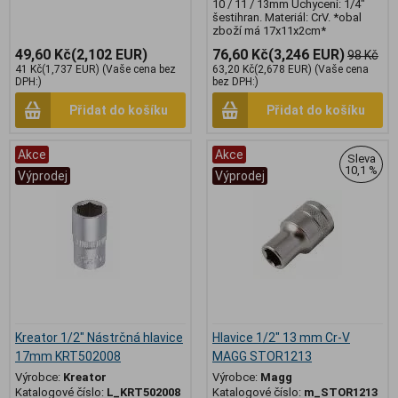
10 / 11 / 13mm Uchycení: 1/4"
šestihran. Materiál: CrV. *obal
zboží má 17x11x2cm*
49,60 Kč
(2,102 EUR)
76,60 Kč
(3,246 EUR)
98 Kč
41 Kč
(1,737 EUR)
(Vaše cena bez
63,20 Kč
(2,678 EUR)
(Vaše cena
DPH:)
bez DPH:)
Přidat do košíku
Přidat do košíku
Akce
Akce
Sleva
10,1 %
Výprodej
Výprodej
Kreator 1/2" Nástrčná hlavice
Hlavice 1/2" 13 mm Cr-V
17mm KRT502008
MAGG STOR1213
Výrobce:
Kreator
Výrobce:
Magg
Katalogové číslo:
L_KRT502008
Katalogové číslo:
m_STOR1213