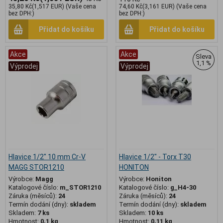
35,80 Kč
(1,517 EUR)
(Vaše cena
74,60 Kč
(3,161 EUR)
(Vaše cena
bez DPH:)
bez DPH:)
Přidat do košíku
Přidat do košíku
Akce
Akce
Sleva
1,1 %
Výprodej
Výprodej
Hlavice 1/2" 10 mm Cr-V
Hlavice 1/2" - Torx T30
MAGG STOR1210
HONITON
Výrobce:
Magg
Výrobce:
Honiton
Katalogové číslo:
m_STOR1210
Katalogové číslo:
g_H4-30
Záruka (měsíců):
24
Záruka (měsíců):
24
Termín dodání (dny):
skladem
Termín dodání (dny):
skladem
Skladem:
7 ks
Skladem:
10 ks
Hmotnost:
0,1 kg
Hmotnost:
0,11 kg