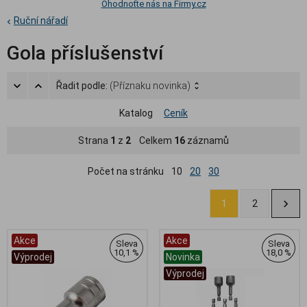
Ohodnoťte nás na Firmy.cz
Ruční nářadí
Gola příslušenství
Řadit podle:
(Příznaku novinka)
Katalog
Ceník
Strana
1
z
2
Celkem
16
záznamů
Počet na stránku
10
20
30
1
2
Akce
Akce
Sleva
Sleva
10,1 %
18,0 %
Výprodej
Novinka
Výprodej