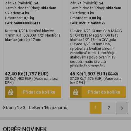
Záruka (měsíců):
24
Záruka (měsíců):
24
Termín dodání (dny):
skladem
Termín dodání (dny):
skladem
Skladem:
4 ks
Skladem:
3 ks
Hmotnost:
0,1 kg
Hmotnost:
0,08 kg
EAN:
5400338063411
EAN:
8591715455572
Kreator 1/2" Nástrčná hlavice
Hlavice 1/2" 13 mm Cr-V MAGG
17mm KRT502008. 1/2" Nástrčná
STOR1213 Magg STOR1213
hlavice (ořech) 17mm
hlavice 1/2" 13mm CrV gola.
Hlavice 1/2" 13 mm Cr-V,
vyrobena z kvalitní chrom-
vanadiové oceli. Umožňuje
utahování i povolování hlav
šroubů, matic či vrutů
příslušného rozměru.
42,40 Kč
(1,797 EUR)
45 Kč
(1,907 EUR)
50 Kč
35 Kč
(1,483 EUR)
(Vaše cena bez
37,20 Kč
(1,576 EUR)
(Vaše cena
DPH:)
bez DPH:)
Přidat do košíku
Přidat do košíku
Strana
1
z
2
Celkem
16
záznamů
1
2
ODBĚR NOVINEK