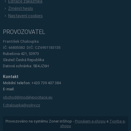
Editace zákazníka
Změnit heslo
Nastavení cookies
PROVOZOVATEL
František Chaloupka
IČ: 66805082 DIČ: CZ6901183135
Rubešova 421, 53973
Skuteč
Česká Republika
Datová schránka: 5B4JZ6H
Kontakt
Mobilní telefon:
+420 739 407 384
E-mail:
obchod@modelypocitace.eu
f.chaloupka@volny.cz
Provozováno na systému Zoner inShop -
Pronájem e-shopu
a
Tvorba e-
shopu