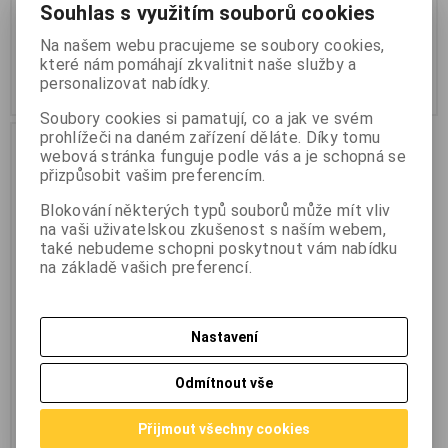
Souhlas s využitím souborů cookies
49 Kč
(2,076 EUR)
13,60 Kč
(0,576 EUR)
40,60 Kč
(1,720 EUR)
(Vaše cena
11,20 Kč
(0,475 EUR)
(Vaše cena
Na našem webu pracujeme se soubory cookies,
bez DPH:)
bez DPH:)
které nám pomáhají zkvalitnit naše služby a
personalizovat nabídky.
Přidat do košíku
Přidat do košíku
Soubory cookies si pamatují, co a jak ve svém
prohlížeči na daném zařízení děláte. Díky tomu
Akce
Sleva
webová stránka funguje podle vás a je schopná se
18,1 %
Výprodej
přizpůsobit vašim preferencím.
Blokování některých typů souborů může mít vliv
na vaši uživatelskou zkušenost s naším webem,
také nebudeme schopni poskytnout vám nabídku
na základě vašich preferencí.
Nastavení
Lineární regulátor napětí
LM1084IT-05 TO220
Odmítnout vše
Výrobce:
Texas Instruments
Katalogové číslo:
g330-133
Záruka (měsíců):
24
Přijmout všechny cookies
Termín dodání (dny):
skladem