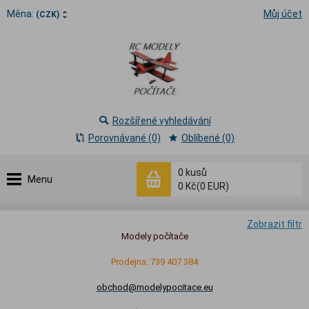
Měna:
Můj účet
(CZK)
Rozšířené vyhledávání
Porovnávané (0)
Oblíbené (0)
0
kusů
Menu
0 Kč
(0 EUR)
Zobrazit filtr
Modely počítače
Prodejna: 739 407 384
obchod@modelypocitace.eu