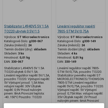
Stabilizator L4940V5 5V 1.5A
Lineární regulátor napětí
TO220 ubytek 0.5V/1.5
7805-STM 5V/0,75A
Výrobce:
ST Microelectronics
Výrobce:
ST Microelectronics
Katalogové číslo:
g330-067
Katalogové číslo:
g330-149
Záruka (měsíců):
24
Záruka (měsíců):
24
Termín dodání (dny):
skladem
Termín dodání (dny):
skladem
Skladem:
3 ks
Skladem:
4 ks
Hmotnost:
0,01 kg
Hmotnost:
0,01 kg
EAN:
330-067
EAN:
330-149
Stabilizator L4940V5 5V 1.5A
Lineární regulátor napětí 7805-
TO220 ubytek 0.5V/1.5A .
STM 5V/0,75A, pouzdro TO220.
Lineární regulátor napětí 5V/1,5A,
Stabilizátor pevného napětí ST
pouzdro TO220. Výstupní napětí:
MICROELECTRONICS/THOMSON
5V Výstupní proud: 1,5A Max.
7805-STM Lineární regulátor
vstupní napětí: 30V Úbytek
napětí 5V/0,75A, pouzdro TO220.
napětí: 0,9V Proud nulovým
Výstupní napětí: 5V Výstupní
pinem: 8mA Provozní teplota:
proud: 0,75A Max. vstupní napětí:
-40..150°C Pouzdro: TO220
35V Úbytek napětí: 2V Proud
nulovým pinem: 6mA Provozní
teplota: -55..150°C Pouzdro:
TO220