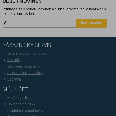
ODBĚR NOVINEK
Přihlašte se k odběru novinek a buďte informováni o novinkách,
akcích a soutěžích.
Registrovat
ZÁKAZNICKÝ SERVIS
Ochrana osobních údajů
Kontakt
Obchodní podmínky
Reklamační podmínky
Doprava
MŮJ ÚČET
Nová registrace
Oblíbené položky
Předchozí objednávky