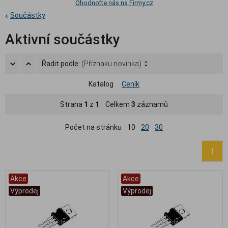
Ohodnoťte nás na Firmy.cz
Součástky
Aktivní součástky
Řadit podle:
(Příznaku novinka)
Katalog
Ceník
Strana
1
z
1
Celkem
3
záznamů
Počet na stránku
10
20
30
1
Akce
Akce
Výprodej
Výprodej