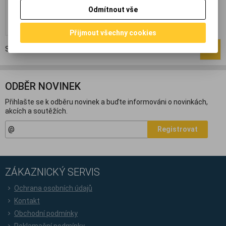
DPH:)
Odmítnout vše
Přidat do košíku
Přijmout všechny cookies
Strana
1
z
1
Celkem
1
záznamů
1
ODBĚR NOVINEK
Přihlašte se k odběru novinek a buďte informováni o novinkách,
akcích a soutěžích.
Registrovat
ZÁKAZNICKÝ SERVIS
Ochrana osobních údajů
Kontakt
Obchodní podmínky
Reklamační podmínky