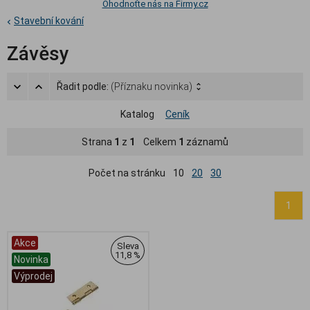
Ohodnoťte nás na Firmy.cz
Stavební kování
Závěsy
Řadit podle:
(Příznaku novinka)
Katalog
Ceník
Strana
1
z
1
Celkem
1
záznamů
Počet na stránku
10
20
30
1
Akce
Sleva
11,8 %
Novinka
Výprodej