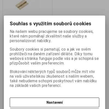
Souhlas s využitím souborů cookies
Kazetový závěs 15x30mm
Na našem webu pracujeme se soubory cookies,
pomosazený 1ks
které nám pomáhají zkvalitnit naše služby a
Výrobce:
WT
personalizovat nabídky.
Katalogové číslo:
m_1530
Záruka (měsíců):
24
Soubory cookies si pamatují, co a jak ve svém
Termín dodání (dny):
skladem
prohlížeči na daném zařízení děláte. Díky tomu
Skladem:
82 ks
webová stránka funguje podle vás a je schopná se
Hmotnost:
0,005 kg
EAN:
3093
přizpůsobit vašim preferencím.
Kazetový závěs 15x30mm
Blokování některých typů souborů může mít vliv
pomosazený 1ks WT. Filigránský
na vaši uživatelskou zkušenost s naším webem,
kazetový závěs se používá na
ozdobné kazety apod. Poloviny
také nebudeme schopni poskytnout vám nabídku
závěsu se otáčejí kolem volného
na základě vašich preferencí.
kolíku. Montáž se provádí
přišroubováním. Materiál je
pomosazená ocel, která má
dekorativní zlatou barvu.
Nastavení
3,40 Kč
(0,144 EUR)
4 Kč
3 Kč
(0,127 EUR)
(Vaše cena bez