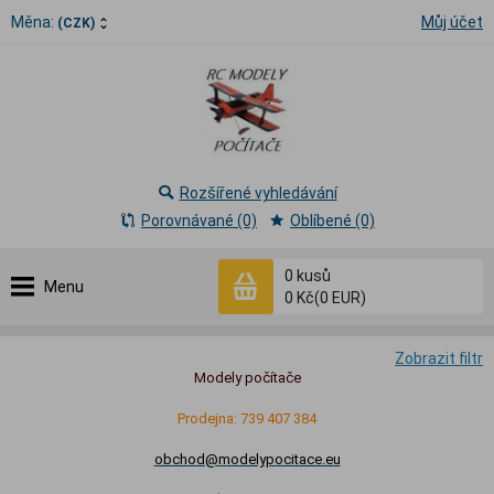
Měna:
Můj účet
(CZK)
Rozšířené vyhledávání
Porovnávané (0)
Oblíbené (0)
0
kusů
Menu
0 Kč
(0 EUR)
Zobrazit filtr
Modely počítače
Prodejna: 739 407 384
obchod@modelypocitace.eu