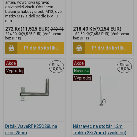
antén. Povrchová úprava:
galvanický zinek. Obsahem
balení je hákový šroub M12, dvě
matky M12 a dvě podložky 13
mm.
272 Kč
(11,525 EUR)
218,40 Kč
(9,254 EUR)
340 Kč
224,80 Kč
(9,525 EUR)
(Vaše cena
180,60 Kč
(7,653 EUR)
(Vaše cena
bez DPH:)
bez DPH:)
Přidat do košíku
Přidat do košíku
Akce
Akce
Sleva
Sleva
10,0 %
18,0 %
Výprodej
Novinka
Výprodej
Držák WaveRF K25O28L na
Nástavec na stožár 1,2m
okno 25cm
trubka 28/2mm (s vinklem)