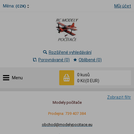
Měna:
Můj účet
(CZK)
Rozšířené vyhledávání
Porovnávané (0)
Oblíbené (0)
0
kusů
Menu
0 Kč
(0 EUR)
Zobrazit filtr
Modely počítače
Prodejna: 739 407 384
obchod@modelypocitace.eu