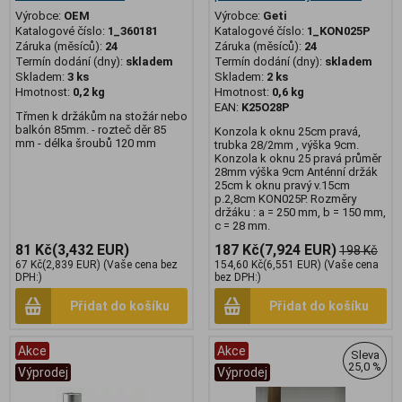
Výrobce:
OEM
Výrobce:
Geti
Katalogové číslo:
1_360181
Katalogové číslo:
1_KON025P
Záruka (měsíců):
24
Záruka (měsíců):
24
Termín dodání (dny):
skladem
Termín dodání (dny):
skladem
Skladem:
3 ks
Skladem:
2 ks
Hmotnost:
0,2 kg
Hmotnost:
0,6 kg
EAN:
K25O28P
Třmen k držákům na stožár nebo
balkón 85mm. - rozteč děr 85
Konzola k oknu 25cm pravá,
mm - délka šroubů 120 mm
trubka 28/2mm , výška 9cm.
Konzola k oknu 25 pravá průměr
28mm výška 9cm Anténní držák
25cm k oknu pravý v.15cm
p.2,8cm KON025P. Rozměry
držáku : a = 250 mm, b = 150 mm,
c = 28 mm.
81 Kč
(3,432 EUR)
187 Kč
(7,924 EUR)
198 Kč
67 Kč
(2,839 EUR)
(Vaše cena bez
154,60 Kč
(6,551 EUR)
(Vaše cena
DPH:)
bez DPH:)
Přidat do košíku
Přidat do košíku
Akce
Akce
Sleva
25,0 %
Výprodej
Výprodej