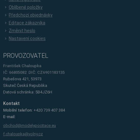
Oblíbené položky
Předchozí objednávky
Editace zákazníka
Změnit heslo
Nastavení cookies
PROVOZOVATEL
František Chaloupka
IČ: 66805082 DIČ: CZ6901183135
Rubešova 421, 53973
Skuteč
Česká Republika
Datová schránka: 5B4JZ6H
Kontakt
Mobilní telefon:
+420 739 407 384
E-mail:
obchod@modelypocitace.eu
f.chaloupka@volny.cz