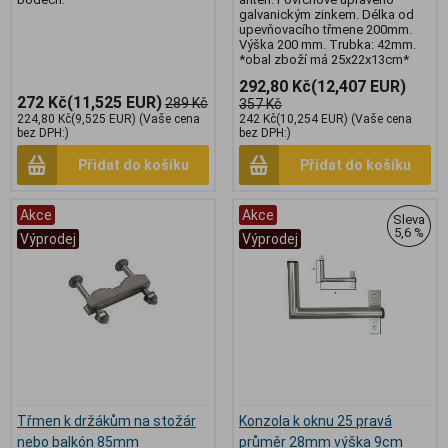
galvanickým zinkem. Délka od
upevňovacího třmene 200mm.
Výška 200 mm. Trubka: 42mm.
*obal zboží má 25x22x13cm*
292,80 Kč
(12,407 EUR)
272 Kč
(11,525 EUR)
289 Kč
357 Kč
224,80 Kč
(9,525 EUR)
(Vaše cena
242 Kč
(10,254 EUR)
(Vaše cena
bez DPH:)
bez DPH:)
Přidat do košíku
Přidat do košíku
Akce
Akce
Sleva
5,6 %
Výprodej
Výprodej
Třmen k držákům na stožár
Konzola k oknu 25 pravá
nebo balkón 85mm
průměr 28mm výška 9cm