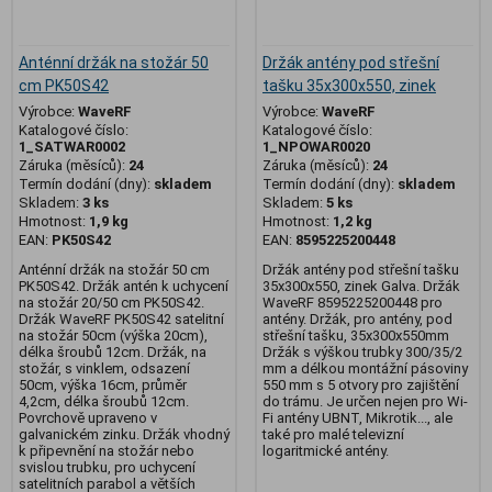
Anténní držák na stožár 50
Držák antény pod střešní
cm PK50S42
tašku 35x300x550, zinek
Výrobce:
WaveRF
Výrobce:
WaveRF
Katalogové číslo:
Katalogové číslo:
1_SATWAR0002
1_NPOWAR0020
Záruka (měsíců):
24
Záruka (měsíců):
24
Termín dodání (dny):
skladem
Termín dodání (dny):
skladem
Skladem:
3 ks
Skladem:
5 ks
Hmotnost:
1,9 kg
Hmotnost:
1,2 kg
EAN:
PK50S42
EAN:
8595225200448
Anténní držák na stožár 50 cm
Držák antény pod střešní tašku
PK50S42. Držák antén k uchycení
35x300x550, zinek Galva. Držák
na stožár 20/50 cm PK50S42.
WaveRF 8595225200448 pro
Držák WaveRF PK50S42 satelitní
antény. Držák, pro antény, pod
na stožár 50cm (výška 20cm),
střešní tašku, 35x300x550mm
délka šroubů 12cm. Držák, na
Držák s výškou trubky 300/35/2
stožár, s vinklem, odsazení
mm a délkou montážní pásoviny
50cm, výška 16cm, průměr
550 mm s 5 otvory pro zajištění
4,2cm, délka šroubů 12cm.
do trámu. Je určen nejen pro Wi-
Povrchově upraveno v
Fi antény UBNT, Mikrotik..., ale
galvanickém zinku. Držák vhodný
také pro malé televizní
k připevnění na stožár nebo
logaritmické antény.
svislou trubku, pro uchycení
satelitních parabol a větších