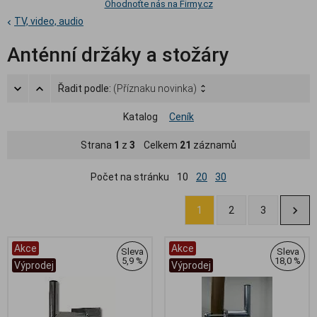
Ohodnoťte nás na Firmy.cz
TV, video, audio
Anténní držáky a stožáry
Řadit podle:
(Příznaku novinka)
Katalog
Ceník
Strana
1
z
3
Celkem
21
záznamů
Počet na stránku
10
20
30
1
2
3
Akce
Akce
Sleva
Sleva
5,9 %
18,0 %
Výprodej
Výprodej