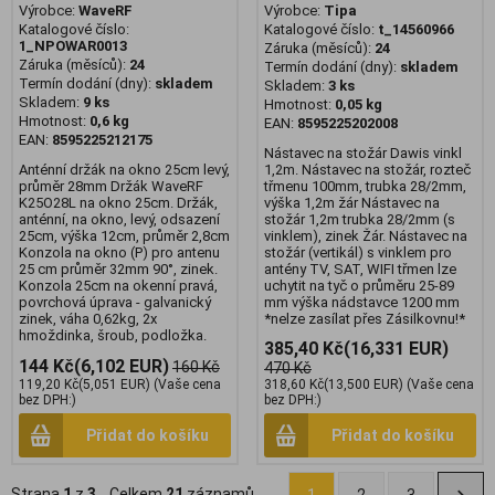
Výrobce:
WaveRF
Výrobce:
Tipa
Katalogové číslo:
Katalogové číslo:
t_14560966
1_NPOWAR0013
Záruka (měsíců):
24
Záruka (měsíců):
24
Termín dodání (dny):
skladem
Termín dodání (dny):
skladem
Skladem:
3 ks
Skladem:
9 ks
Hmotnost:
0,05 kg
Hmotnost:
0,6 kg
EAN:
8595225202008
EAN:
8595225212175
Nástavec na stožár Dawis vinkl
Anténní držák na okno 25cm levý,
1,2m. Nástavec na stožár, rozteč
průměr 28mm Držák WaveRF
třmenu 100mm, trubka 28/2mm,
K25O28L na okno 25cm. Držák,
výška 1,2m žár Nástavec na
anténní, na okno, levý, odsazení
stožár 1,2m trubka 28/2mm (s
25cm, výška 12cm, průměr 2,8cm
vinklem), zinek Žár. Nástavec na
Konzola na okno (P) pro antenu
stožár (vertikál) s vinklem pro
25 cm průměr 32mm 90°, zinek.
antény TV, SAT, WIFI třmen lze
Konzola 25cm na okenní pravá,
uchytit na tyč o průměru 25-89
povrchová úprava - galvanický
mm výška nádstavce 1200 mm
zinek, váha 0,62kg, 2x
*nelze zasílat přes Zásilkovnu!*
hmoždinka, šroub, podložka.
385,40 Kč
(16,331 EUR)
144 Kč
(6,102 EUR)
160 Kč
470 Kč
119,20 Kč
(5,051 EUR)
(Vaše cena
318,60 Kč
(13,500 EUR)
(Vaše cena
bez DPH:)
bez DPH:)
Přidat do košíku
Přidat do košíku
Strana
1
z
3
Celkem
21
záznamů
1
2
3