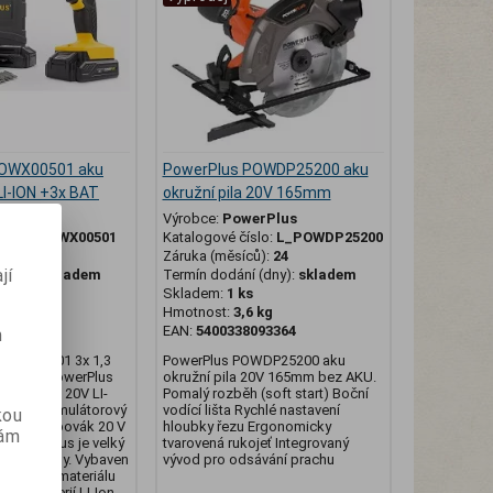
POWX00501 aku
PowerPlus POWDP25200 aku
LI-ION +3x BAT
okružní pila 20V 165mm
erPlus
Výrobce:
PowerPlus
slo:
L_POWX00501
Katalogové číslo:
L_POWDP25200
ů):
24
Záruka (měsíců):
24
jí
(dny):
skladem
Termín dodání (dny):
skladem
Skladem:
1 ks
g
Hmotnost:
3,6 kg
094934
EAN:
5400338093364
m
OWX00501 3x 1,3
PowerPlus POWDP25200 aku
 + kufr. PowerPlus
okružní pila 20V 165mm bez AKU.
 vrtačka 20V LI-
Pomalý rozběh (soft start) Boční
Tento akumulátorový
vodící lišta Rychlé nastavení
kou
ací šroubovák 20 V
hloubky řezu Ergonomicky
vám
 Powerplus je velký
tvarovená rukojeť Integrovaný
aždé dílny. Vybaven
vývod pro odsávání prachu
ks bity z materiálu
ných baterií LI-Ion,