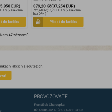
45,958 EUR)
879,20 Kč
(37,254 EUR)
 EUR)
(Vaše cena
726,60 Kč
(30,788 EUR)
(Vaše cena
bez DPH:)
at do košíku
Přidat do košíku
lkem
47
záznamů
inkách, akcích a soutěžích.
ovat
PROVOZOVATEL
e
František Chaloupka
IČ: 66805082 DIČ: CZ6901183135
y