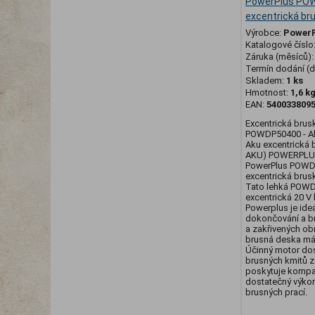
PowerPlus PO
excentrická br
Výrobce:
Power
Katalogové číslo
Záruka (měsíců)
Termín dodání (d
Skladem:
1 ks
Hmotnost:
1,6 k
EAN:
540033809
Excentrická brus
POWDP50400 - Ak
Aku excentrická 
AKU) POWERPLU
PowerPlus POWD
excentrická brus
Tato lehká POW
excentrická 20 V
Powerplus je ide
dokončování a b
a zakřivených ob
brusná deska má
Účinný motor do
brusných kmitů z
poskytuje kompa
dostatečný výkon
brusných prací.