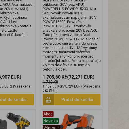
WDP4060 Aku
Aku šroubovák / vrtačka s
z AKU. Aku multitool
příklepem 20V (bez AKU)
ska 20V (bez AKU)
POWERPLUS POWDP15200. Aku
lektronická
Šroubovák PowerPlus s
ek Rychloupínací
akumulátorovým napájením 20 V
ů ALU kryt
POWDP15200. PowerPlus
ektronická kontrola
POWDP15200 Aku šroubovák
né držadlo
vrtačka s příklepem 20V bez AKU.
v balení Odsávání
Tato příklepová vrtačka Dual
Power POWDP15200 20V je ideální
pro šroubování a vrtání do dřeva,
kovu, plastu a zdiva. Má výkonný
motor, 26 nastavení točivého
momentu a funkci příklepu pro
náročnější práce. Vrtací kapacita je
25 mm do dřeva a 10 mm do
betonu a oceli.
6,907 EUR)
1 705,60 Kč
(72,271 EUR)
1 710 Kč
63 EUR)
(Vaše cena
1 409,60 Kč
(59,729 EUR)
(Vaše cena
bez DPH:)
idat do košíku
Přidat do košíku
Akce
Novinka
Výprodej