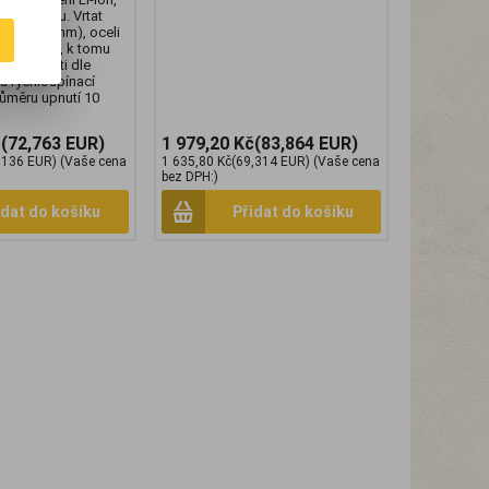
ckém kufru. Vrtat
va (O 20 mm), oceli
tů a zdiva, k tomu
ě rychlosti dle
a rychloupínací
růměru upnutí 10
č
(72,763 EUR)
1 979,20 Kč
(83,864 EUR)
,136 EUR)
(Vaše cena
1 635,80 Kč
(69,314 EUR)
(Vaše cena
bez DPH:)
idat do košíku
Přidat do košíku