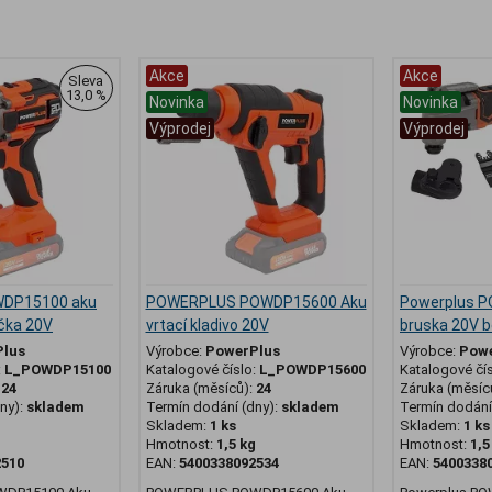
Akce
Akce
Sleva
13,0 %
Novinka
Novinka
Výprodej
Výprodej
WDP15100 aku
POWERPLUS POWDP15600 Aku
Powerplus 
čka 20V
vrtací kladivo 20V
bruska 20V 
Plus
Výrobce:
PowerPlus
Výrobce:
Pow
:
L_POWDP15100
Katalogové číslo:
L_POWDP15600
Katalogové čí
:
24
Záruka (měsíců):
24
Záruka (měsíc
ny):
skladem
Termín dodání (dny):
skladem
Termín dodání 
Skladem:
1 ks
Skladem:
1 ks
g
Hmotnost:
1,5 kg
Hmotnost:
1,5
2510
EAN:
5400338092534
EAN:
5400338