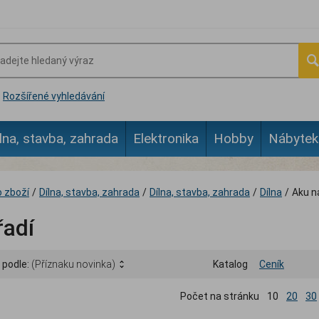
Rozšířené vyhledávání
lna, stavba, zahrada
Elektronika
Hobby
Nábytek
 zboží
/
Dílna, stavba, zahrada
/
Dílna, stavba, zahrada
/
Dílna
/
Aku n
řadí
 podle:
(Příznaku novinka)
Katalog
Ceník
Počet na stránku
10
20
30