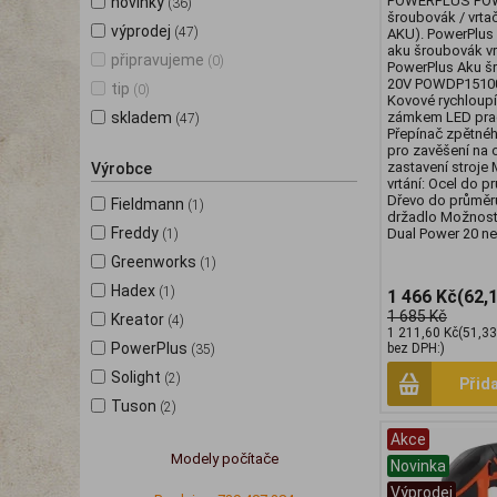
POWERPLUS POW
novinky
(36)
šroubovák / vrta
výprodej
(47)
AKU). PowerPlu
aku šroubovák vr
připravujeme
(0)
PowerPlus Aku š
20V POWDP15100.
tip
(0)
Kovové rychloupín
skladem
zámkem LED prac
(47)
Přepínač zpětné
pro zavěšení na 
zastavení stroje 
Výrobce
vrtání: Ocel do 
Dřevo do průmě
Fieldmann
(1)
držadlo Možnost 
Freddy
Dual Power 20 n
(1)
Greenworks
(1)
Hadex
(1)
1 466 Kč
(62,
1 685 Kč
Kreator
(4)
1 211,60 Kč
(51,3
PowerPlus
bez DPH:)
(35)
Solight
(2)
Přid
Tuson
(2)
Akce
Modely počítače
Novinka
Výprodej