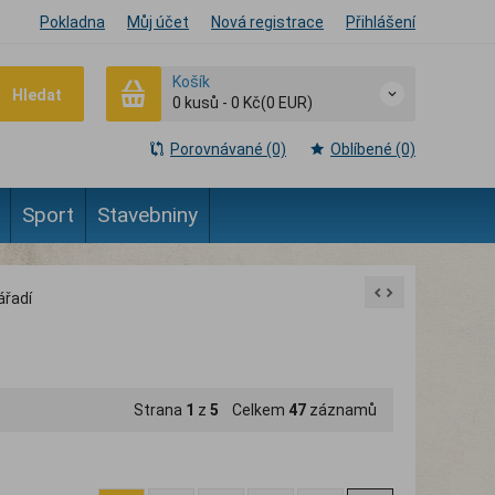
Pokladna
Můj účet
Nová registrace
Přihlášení
Košík
Hledat
0
kusů
-
0 Kč
(0 EUR)
Porovnávané (0)
Oblíbené (0)
Sport
Stavebniny
ářadí
Strana
1
z
5
Celkem
47
záznamů