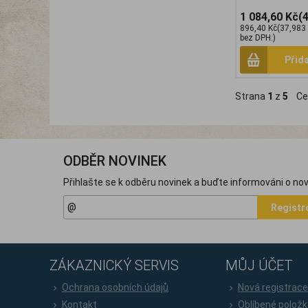
1 084,60 Kč
(
896,40 Kč
(37,983
bez DPH:)
Přid
Strana
1
z
5
Ce
ODBĚR NOVINEK
Přihlašte se k odběru novinek a buďte informováni o nov
Registr
ZÁKAZNICKÝ SERVIS
MŮJ ÚČET
Ochrana osobních údajů
Nová registrac
Kontakt
Oblíbené položk