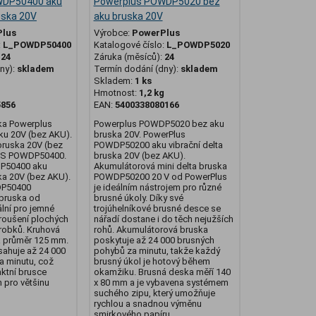
WDP50400 aku
Powerplus POWDP5020 bez
uska 20V
aku bruska 20V
Plus
Výrobce:
PowerPlus
:
L_POWDP50400
Katalogové číslo:
L_POWDP5020
:
24
Záruka (měsíců):
24
ny):
skladem
Termín dodání (dny):
skladem
Skladem:
1 ks
g
Hmotnost:
1,2 kg
5856
EAN:
5400338080166
ka Powerplus
Powerplus POWDP5020 bez aku
u 20V (bez AKU).
bruska 20V. PowerPlus
bruska 20V (bez
POWDP50200 aku vibrační delta
S POWDP50400.
bruska 20V (bez AKU).
P50400 aku
Akumulátorová mini delta bruska
ka 20V (bez AKU).
POWDP50200 20 V od PowerPlus
DP50400
je ideálním nástrojem pro různé
 bruska od
brusné úkoly. Díky své
ální pro jemné
trojúhelníkové brusné desce se
roušení plochých
nářadí dostane i do těch nejužších
robků. Kruhová
rohů. Akumulátorová bruska
 průměr 125 mm.
poskytuje až 24 000 brusných
sahuje až 24 000
pohybů za minutu, takže každý
a minutu, což
brusný úkol je hotový během
ktní brusce
okamžiku. Brusná deska měří 140
 pro většinu
x 80 mm a je vybavena systémem
suchého zipu, který umožňuje
rychlou a snadnou výměnu
smirkového papíru.