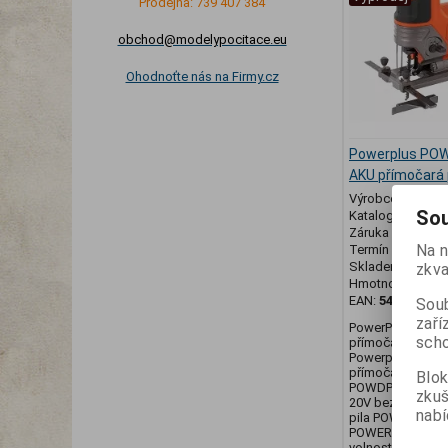
Prodejna: 739 407 384
obchod@modelypocitace.eu
Ohodnoťte nás na Firmy.cz
Powerplus PO
AKU přímočará 
Výrobce:
Power
Sou
Katalogové číslo
Záruka (měsíců)
Na n
Termín dodání (d
Skladem:
1 ks
zkva
Hmotnost:
2 kg
EAN:
540033809
Soub
zaří
PowerPlus POWD
scho
přímočará pila 2
Powerplus POWD
přímočará pila. 
Blok
POWDP25300 Aku 
zku
20V bez AKU. Ta
nabí
pila POWDO25300
POWERPLUS nabízí
volnost pohybu, 