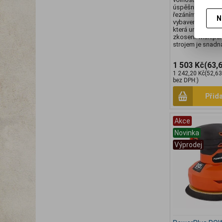
úspěšně dokonči
řezáním. Pila o n
N
vybavena sklopn
která umožňuje 
zkosení. Manipul
strojem je snadn
1 503 Kč
(63,
1 242,20 Kč
(52,6
bez DPH:)
Přid
Akce
Novinka
Výprodej