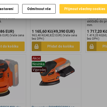
t každou práci s
je jednoduchý, ale silný. 20V
to vše v prakti
apětí 20V je
akumulátor se hodí pro 20V DUAL
můžete do dře
astavení
Odmítnout vše
Přijmout všechny cookies
ou deskou o 45°,
stroje, akumulátor 40V je určen pro
(O 8 mm), plas
jednoduché
40V DUAL stroje.
Vám slouží i dv
ace s tímto
Vašich potřeb 
á.
sklíčidlo do p
mm.
686 EUR)
1 165,60 Kč
(49,390 EUR)
1 717,20 K
36 EUR)
(Vaše cena
963,40 Kč
(40,822 EUR)
(Vaše cena
1 419,20 Kč
(60
bez DPH:)
bez DPH:)
at do košíku
Přidat do košíku
Př
Akce
Novinka
Výprodej