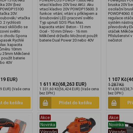
DP15100 Aku
POWERPLUS POWDP15600 Aku
Powerplus PO
čka 20V (bez
vrtací kladivo 20V bez AKU. Aku
bruska 20V be
s POWDP15100
vrtací kladivo 20V POWDP15600. 3
oscilační bru
tačka 20V.
funkce: vrtání, vrtání s příklepem a
POWDP4060. E
roubovák/ vrtačka
šroubování LED pracovní světlo
regulace otáč
 2 rychlosti
Typ upnutí SDS Plus Max.
systém nástroj
ací sklíčidlo se
kapacita vrtání: Beton - 13 mm
převodovky El
ovní světlo
Ocel - 10 mm Dřevo - 16 mm
otáček Měkče
ho chodu Spona
Měkčené držadlo Možnost použít
Příslušenství 
opasek Rychlé
baterie Dual Power 20 nebo 40V
nečistot
Max. kapacita
průměru 10mm
ru 25mm Měkčené
použít baterie
ebo 40V
119 EUR)
1 107 Kč
(4
1 611 Kč
(68,263 EUR)
1 287 Kč
39 EUR)
(Vaše cena
1 331,60 Kč
(56,424 EUR)
(Vaše cena
914,80 Kč
(38,7
bez DPH:)
bez DPH:)
at do košíku
Přidat do košíku
Př
Akce
Akce
Novinka
Novinka
Výprodej
Výprodej