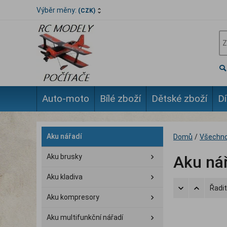
Výběr měny:
(CZK)
Auto-moto
Bílé zboží
Dětské zboží
Dí
Aku nářadí
Domů
/
Všechno
Aku brusky
Aku ná
Aku kladiva
Řadit
Aku kompresory
Aku multifunkční nářadí