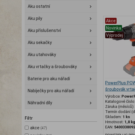
Aku ostatní
Aku pily
Akce
Novinka
Aku příslušenství
Výprodej
Aku sekačky
Aku utahováky
Aku vrtačky a šroubováky
Baterie pro aku nářadí
PowerPlus PO
šroubovák vrta
Nabíječky pro aku nářadí
Výrobce:
Power
Katalogové číslo
Náhradní díly
Záruka (měsíců)
Termín dodání (d
Skladem:
1 ks
Filtr
Hmotnost:
1,8 k
EAN:
540033809
akce
(47)