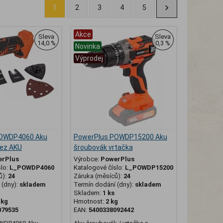
1
2
3
4
5
Akce
Sleva
Sleva
14,0 %
0,3 %
Novinka
Výprodej
POWDP4060 Aku
PowerPlus POWDP15200 Aku
bez AKU
šroubovák vrtačka
erPlus
Výrobce:
PowerPlus
slo:
L_POWDP4060
Katalogové číslo:
L_POWDP15200
ů):
24
Záruka (měsíců):
24
(dny):
skladem
Termín dodání (dny):
skladem
Skladem:
1 ks
 kg
Hmotnost:
2 kg
079535
EAN:
5400338092442