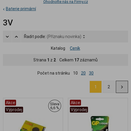
Ohodnoťte nás na Firmy.cz
Baterie primární
3V
Řadit podle:
(Příznaku novinka)
Katalog
Ceník
Strana
1
z
2
Celkem
17
záznamů
Počet na stránku
10
20
30
1
2
Akce
Akce
Sleva
6,6 %
Výprodej
Výprodej