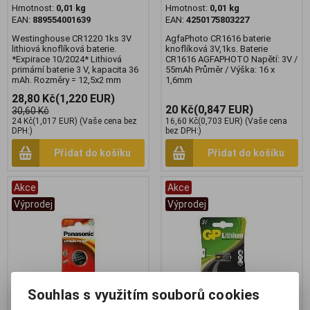
Hmotnost:
0,01 kg
Hmotnost:
0,01 kg
EAN:
889554001639
EAN:
4250175803227
Westinghouse CR1220 1ks 3V
AgfaPhoto CR1616 baterie
lithiová knoflíková baterie.
knoflíková 3V,1ks. Baterie
*Expirace 10/2024* Lithiová
CR1616 AGFAPHOTO Napětí: 3V /
primární baterie 3 V, kapacita 36
55mAh Průměr / Výška: 16 x
mAh. Rozměry = 12,5x2 mm
1,6mm
28,80 Kč
(1,220 EUR)
20 Kč
(0,847 EUR)
30,60 Kč
24 Kč
(1,017 EUR)
(Vaše cena bez
16,60 Kč
(0,703 EUR)
(Vaše cena
DPH:)
bez DPH:)
Přidat do košíku
Přidat do košíku
Akce
Akce
Výprodej
Výprodej
Souhlas s využitím souborů cookies