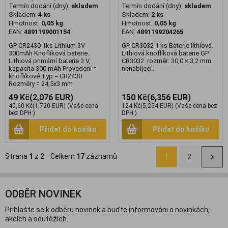
Termín dodání (dny):
skladem
Termín dodání (dny):
skladem
Skladem:
4 ks
Skladem:
2 ks
Hmotnost:
0,05 kg
Hmotnost:
0,05 kg
EAN:
4891199001154
EAN:
4891199204265
GP CR2430 1ks Lithium 3V
GP CR3032 1 ks Baterie lithiová.
300mAh Knoflíková baterie.
Lithiová knoflíková baterie GP
Lithiová primární baterie 3 V,
CR3032. rozměr: 30,0 × 3,2 mm
kapacita 300 mAh Provedení =
nenabíjecí.
knoflíkové Typ = CR2430
Rozměry = 24,5x3 mm
49 Kč
(2,076 EUR)
150 Kč
(6,356 EUR)
40,60 Kč
(1,720 EUR)
(Vaše cena
124 Kč
(5,254 EUR)
(Vaše cena bez
bez DPH:)
DPH:)
Přidat do košíku
Přidat do košíku
Strana
1
z
2
Celkem
17
záznamů
1
2
ODBĚR NOVINEK
Přihlašte se k odběru novinek a buďte informováni o novinkách,
akcích a soutěžích.