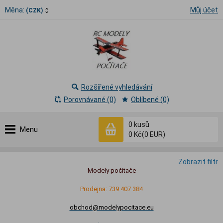
Měna:
Můj účet
(CZK)
Rozšířené vyhledávání
Porovnávané (0)
Oblíbené (0)
0
kusů
Menu
0 Kč
(0 EUR)
Zobrazit filtr
Modely počítače
Prodejna: 739 407 384
obchod@modelypocitace.eu