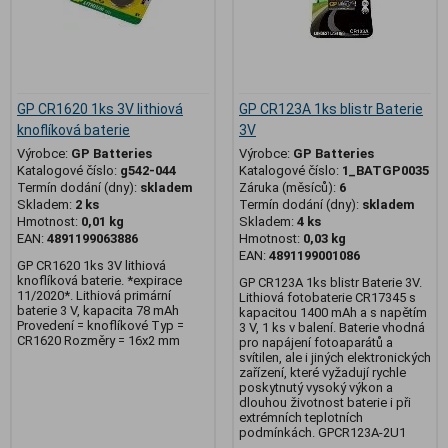
GP CR1620 1ks 3V lithiová
GP CR123A 1ks blistr Baterie
knoflíková baterie
3V
Výrobce:
GP Batteries
Výrobce:
GP Batteries
Katalogové číslo:
g542-044
Katalogové číslo:
1_BATGP0035
Termín dodání (dny):
skladem
Záruka (měsíců):
6
Skladem:
2 ks
Termín dodání (dny):
skladem
Hmotnost:
0,01 kg
Skladem:
4 ks
EAN:
4891199063886
Hmotnost:
0,03 kg
EAN:
4891199001086
GP CR1620 1ks 3V lithiová
knoflíková baterie. *expirace
GP CR123A 1ks blistr Baterie 3V.
11/2020*. Lithiová primární
Lithiová fotobaterie CR17345 s
baterie 3 V, kapacita 78 mAh
kapacitou 1400 mAh a s napětím
Provedení = knoflíkové Typ =
3 V, 1 ks v balení. Baterie vhodná
CR1620 Rozměry = 16x2 mm
pro napájení fotoaparátů a
svítilen, ale i jiných elektronických
zařízení, které vyžadují rychle
poskytnutý vysoký výkon a
dlouhou životnost baterie i při
extrémních teplotních
podmínkách. GPCR123A-2U1