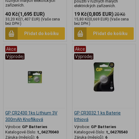
různých malých elektrických
použití v různých malých
zařízeních.
elektrických zařízeních.
40 Kč
(1,695 EUR)
19 Kč
(0,805 EUR)
20 Kč
33,20 Kč
(1,407 EUR)
(Vaše cena
15,80 Kč
(0,669 EUR)
(Vaše cena
bez DPH:)
bez DPH:)
Přidat do košíku
Přidat do košíku
Akce
Akce
Výprodej
Výprodej
GP CR2430 1ks Lithium 3V
GP CR3032 1 ks Baterie
300mAh Knoflíková
lithiová
Výrobce:
GP Batteries
Výrobce:
GP Batteries
Katalogové číslo:
t_04270040
Katalogové číslo:
t_04270540
Záruka (měsíců):
6
Záruka (měsíců):
6