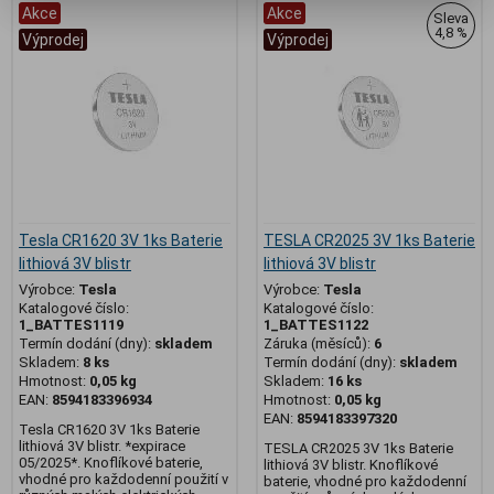
Akce
Akce
Sleva
4,8 %
Výprodej
Výprodej
Tesla CR1620 3V 1ks Baterie
TESLA CR2025 3V 1ks Baterie
lithiová 3V blistr
lithiová 3V blistr
Výrobce:
Tesla
Výrobce:
Tesla
Katalogové číslo:
Katalogové číslo:
1_BATTES1119
1_BATTES1122
Termín dodání (dny):
skladem
Záruka (měsíců):
6
Skladem:
8 ks
Termín dodání (dny):
skladem
Hmotnost:
0,05 kg
Skladem:
16 ks
EAN:
8594183396934
Hmotnost:
0,05 kg
EAN:
8594183397320
Tesla CR1620 3V 1ks Baterie
lithiová 3V blistr. *expirace
TESLA CR2025 3V 1ks Baterie
05/2025*. Knoflíkové baterie,
lithiová 3V blistr. Knoflíkové
vhodné pro každodenní použití v
baterie, vhodné pro každodenní