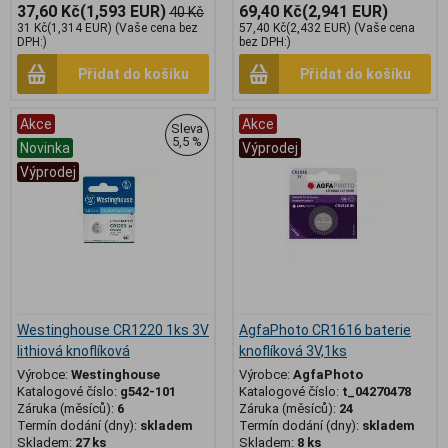
37,60 Kč
(1,593 EUR)
69,40 Kč
(2,941 EUR)
40 Kč
31 Kč
(1,314 EUR)
(Vaše cena bez
57,40 Kč
(2,432 EUR)
(Vaše cena
DPH:)
bez DPH:)
Přidat do košíku
Přidat do košíku
Akce
Akce
Sleva
5,5 %
Novinka
Výprodej
Výprodej
Westinghouse CR1220 1ks 3V
AgfaPhoto CR1616 baterie
lithiová knoflíková
knoflíková 3V,1ks
Výrobce:
Westinghouse
Výrobce:
AgfaPhoto
Katalogové číslo:
g542-101
Katalogové číslo:
t_04270478
Záruka (měsíců):
6
Záruka (měsíců):
24
Termín dodání (dny):
skladem
Termín dodání (dny):
skladem
Skladem:
27 ks
Skladem:
8 ks