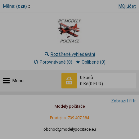
Měna:
Můj účet
(CZK)
Rozšířené vyhledávání
Porovnávané (0)
Oblíbené (0)
0
kusů
Menu
0 Kč
(0 EUR)
Zobrazit filtr
Modely počítače
Prodejna: 739 407 384
obchod@modelypocitace.eu