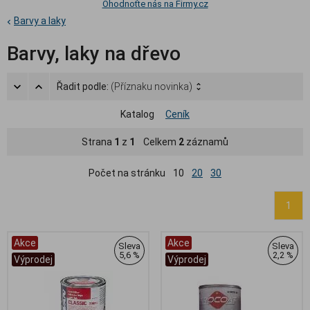
Ohodnoťte nás na Firmy.cz
Barvy a laky
Barvy, laky na dřevo
Řadit podle:
(Příznaku novinka)
Katalog
Ceník
Strana
1
z
1
Celkem
2
záznamů
Počet na stránku
10
20
30
1
Akce
Akce
Sleva
Sleva
5,6 %
2,2 %
Výprodej
Výprodej