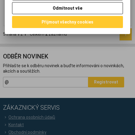
154,60 Kč
(6,551 EUR)
(Vaše cena
140,40 Kč
(5,949 EUR)
(Vaše cena
Odmítnout vše
bez DPH:)
bez DPH:)
Přidat do košíku
Přidat do košíku
Přijmout všechny cookies
Strana
1
z
1
Celkem
2
záznamů
1
ODBĚR NOVINEK
Přihlašte se k odběru novinek a buďte informováni o novinkách,
akcích a soutěžích.
Registrovat
ZÁKAZNICKÝ SERVIS
Ochrana osobních údajů
Kontakt
Obchodní podmínky