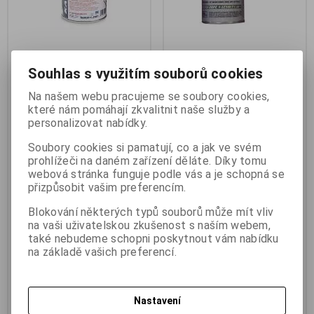
Souhlas s využitím souborů cookies
Kavan KAV9987 lepící lak
WMP 222 lak lesklý Nitrocoat
Classic 200ml
200g
Na našem webu pracujeme se soubory cookies,
Výrobce:
Kavan
Výrobce:
WMP
které nám pomáhají zkvalitnit naše služby a
Katalogové číslo:
j_070101
Katalogové číslo:
j_07122
personalizovat nabídky.
Termín dodání (dny):
skladem
Záruka (měsíců):
6
Skladem:
1 ks
Termín dodání (dny):
skladem
Soubory cookies si pamatují, co a jak ve svém
Hmotnost:
0,26 kg
Skladem:
4 ks
prohlížeči na daném zařízení děláte. Díky tomu
EAN:
8596450010918
Hmotnost:
0,26 kg
webová stránka funguje podle vás a je schopná se
EAN:
8595213482221
přizpůsobit vašim preferencím.
Kavan KAV9987 lepící lak Classic
200ml. Čirý lepící nitrolak pro
WMP 222 lak lesklý Nitrocoat
lepení potahových papírů a
200g. Lak lesklý Nitrocoat 200 g
Blokování některých typů souborů může mít vliv
pláten. Receptura prověřená
ransparentní, lesklý
na vaši uživatelskou zkušenost s naším webem,
generacemi stavitelů modelů i
nitrocelulózový lak je určen pro
také nebudeme schopni poskytnout vám nabídku
skutečných letadel. Pro nanášení
povrchovou úpravu dřeva a
štětcem nebo válečkem. Balení
na základě vašich preferencí.
dřevěných konstrukcí. Lak lze
plechovka 200 ml. *obal má
aplikovat v původní konzistenci
9x8x8cm*
štětcem nebo po naředění
stříkáním. *obal má 8cm*
170 Kč
(7,203 EUR)
Nastavení
187 Kč
(7,924 EUR)
198 Kč
173,80 Kč