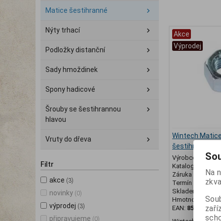
Matice šestihranné
Nýty trhací
Akce
Výprodej
Podložky distanční
Sady hmoždinek
Spony hadicové
Šrouby se šestihrannou
hlavou
Wintech Matic
Vruty do dřeva
šestihranná DI
Sou
Výrobce:
Wintec
Filtr
Katalogové číslo
Na n
Záruka (měsíců)
akce
(3)
zkva
Termín dodání (d
Skladem:
286 ks
novinky
(0)
Soub
Hmotnost:
0,005
výprodej
(3)
zaří
EAN:
859125702
scho
připravujeme
(0)