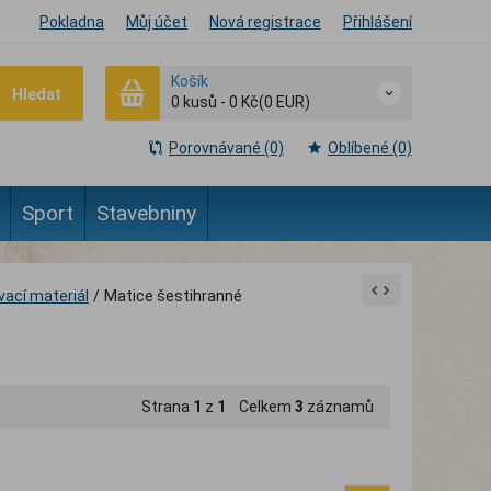
Pokladna
Můj účet
Nová registrace
Přihlášení
Košík
Hledat
0
kusů
-
0 Kč
(0 EUR)
Porovnávané (0)
Oblíbené (0)
Sport
Stavebniny
vací materiál
/
Matice šestihranné
Strana
1
z
1
Celkem
3
záznamů