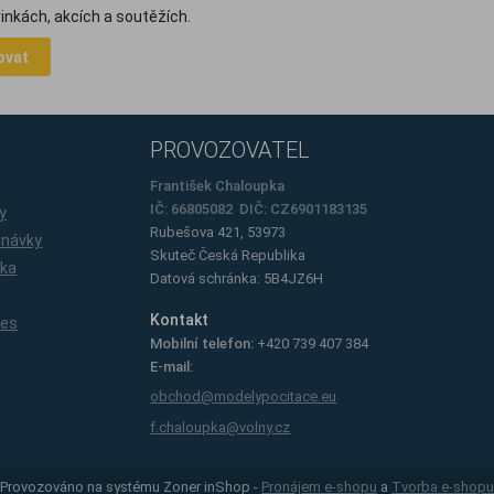
inkách, akcích a soutěžích.
ovat
PROVOZOVATEL
e
František Chaloupka
IČ: 66805082 DIČ: CZ6901183135
y
Rubešova 421, 53973
dnávky
Skuteč
Česká Republika
íka
Datová schránka: 5B4JZ6H
Kontakt
ies
Mobilní telefon:
+420 739 407 384
E-mail:
obchod@modelypocitace.eu
f.chaloupka@volny.cz
Provozováno na systému Zoner inShop -
Pronájem e-shopu
a
Tvorba e-shopu