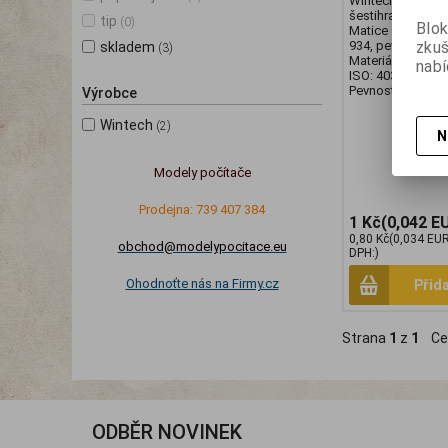
Wintech Matice 
šestihranná DIN 
tip
(0)
Blok
Matice šestihran
zku
934, pevnost 8.,
skladem
(3)
Materiál: Ocel, Po
nabí
ISO: 4032, ČSN: 
Pevnost: 8
Výrobce
Wintech
(2)
N
Modely počítače
Prodejna: 739 407 384
1 Kč
(0,042 E
0,80 Kč
(0,034 EU
obchod@modelypocitace.eu
DPH:)
Ohodnoťte nás na Firmy.cz
Přid
Strana
1
z
1
Ce
ODBĚR NOVINEK