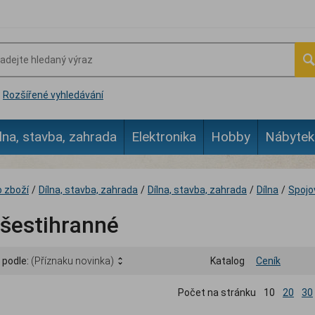
Rozšířené vyhledávání
lna, stavba, zahrada
Elektronika
Hobby
Nábytek
 zboží
/
Dílna, stavba, zahrada
/
Dílna, stavba, zahrada
/
Dílna
/
Spojo
 šestihranné
 podle:
(Příznaku novinka)
Katalog
Ceník
Počet na stránku
10
20
30