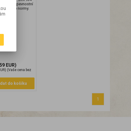
inkovaná, pevnostní
kou
ký závit dle normy.
vám
059 EUR)
EUR)
(Vaše cena bez
idat do košíku
1