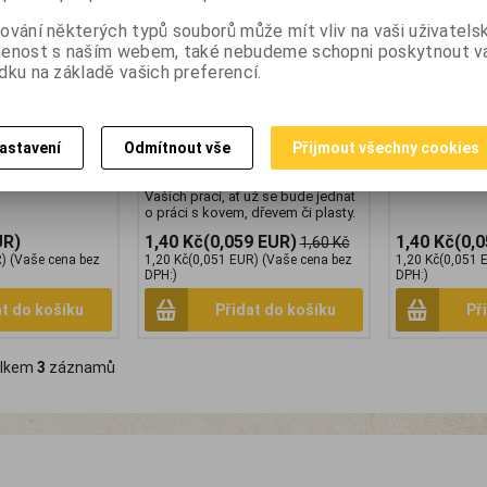
M8 přesná
Wintech matice šestihranná M10
8 Galvanicky z
934 pozinkovaná.
pozinkovaná. Matice šestihranná
ování některých typů souborů může mít vliv na vaši uživatels
třída 8, metric
ná přesná, DIN
přesná, DIN 934, pevnost 8.,
šenost s naším webem, také nebudeme schopni poskytnout 
 pozinkovaná.
pozinkovaná. Matice šestihranná
vrch: Bílý zinek,
přesná je vyrobená z oceli, dle
dku na základě vašich preferencí.
021401, DIN: 934
normy DIN 934 s pevností 8. Její
povrch je ošetřen galvanickým
pozinkováním, který jí poskytuje
základní ochranu proti korozi ze
astavení
Odmítnout vše
Přijmout všechny cookies
vzdušné vlhkosti. Matici
šestihrannou společně se
šroubem využijete při široké škále
Vašich prací, ať už se bude jednat
o práci s kovem, dřevem či plasty.
UR)
1,40 Kč
(0,059 EUR)
1,40 Kč
(0,
1,60 Kč
R)
(Vaše cena bez
1,20 Kč
(0,051 EUR)
(Vaše cena bez
1,20 Kč
(0,051 
DPH:)
DPH:)
at do košíku
Přidat do košíku
Př
lkem
3
záznamů