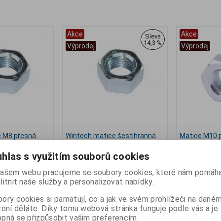
Akce
Akce
Sleva
14,3 %
Výprodej
Výprodej
e M8 přesná
Wintech matice šestihranná
Matice M10 p
N 934
M10 pozinkovaná
Šestihranná
hlas s využitím souborů cookies
h
Výrobce:
Wintech
Katalogové čí
:
t_0542010
Katalogové číslo:
f_0542011
Záruka (měsíc
ašem webu pracujeme se soubory cookies, které nám pomáha
:
24
Záruka (měsíců):
24
Termín dodání 
litnit naše služby a personalizovat nabídky.
ny):
skladem
Termín dodání (dny):
skladem
Skladem:
500 
Skladem:
290 ks
Hmotnost:
0,0
ory cookies si pamatují, co a jak ve svém prohlížeči na dané
 kg
Hmotnost:
0,015 kg
EAN:
8592945
zení děláte. Díky tomu webová stránka funguje podle vás a je
2904
EAN:
0542011
Matice M10 po
pná se přizpůsobit vašim preferencím.
Šestihranná. p