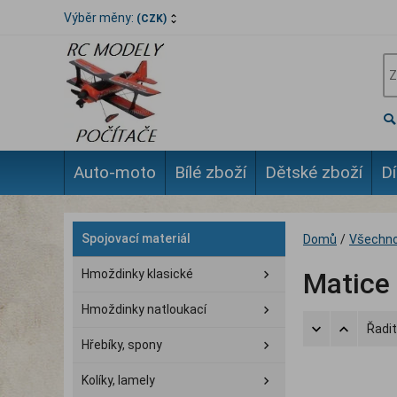
Výběr měny:
(CZK)
Auto-moto
Bílé zboží
Dětské zboží
Dí
Spojovací materiál
Domů
/
Všechno
Hmoždinky klasické
Matice
Hmoždinky natloukací
Řadit
Hřebíky, spony
Kolíky, lamely