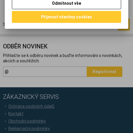
Odmítnout vše
Přidat do košíku
Přidat do košíku
Přijmout všechny cookies
Strana
1
z
1
Celkem
2
záznamů
1
ODBĚR NOVINEK
Přihlašte se k odběru novinek a buďte informováni o novinkách,
akcích a soutěžích.
Registrovat
ZÁKAZNICKÝ SERVIS
Ochrana osobních údajů
Kontakt
Obchodní podmínky
Reklamační podmínky