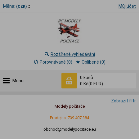
Měna:
Můj účet
(CZK)
Rozšířené vyhledávání
Porovnávané (0)
Oblíbené (0)
0
kusů
Menu
0 Kč
(0 EUR)
Zobrazit filtr
Modely počítače
Prodejna: 739 407 384
obchod@modelypocitace.eu