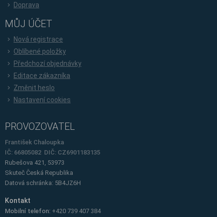
Doprava
MŮJ ÚČET
Nová registrace
Oblíbené položky
Předchozí objednávky
Editace zákazníka
Změnit heslo
Nastavení cookies
PROVOZOVATEL
František Chaloupka
IČ: 66805082 DIČ: CZ6901183135
Rubešova 421, 53973
Skuteč
Česká Republika
Datová schránka: 5B4JZ6H
Kontakt
Mobilní telefon:
+420 739 407 384