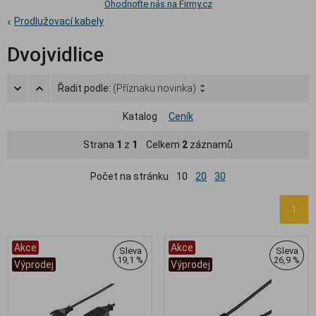
Ohodnoťte nás na Firmy.cz
Prodlužovací kabely
Dvojvidlice
Řadit podle:
(Příznaku novinka)
Katalog
Ceník
Strana
1
z
1
Celkem
2
záznamů
Počet na stránku
10
20
30
1
Akce
Akce
Sleva
Sleva
19,1 %
26,9 %
Výprodej
Výprodej