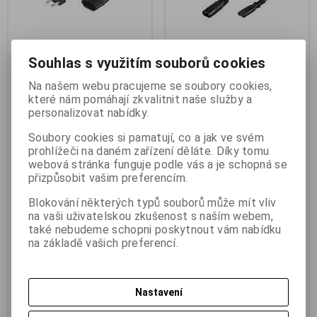
Souhlas s využitím souborů cookies
PremiumCord kpsm5 kabel
Kabel prodlužovací C7/C8
Na našem webu pracujeme se soubory cookies,
síťový prodlužovací
GOOBAY 97201 2m Black
které nám pomáhají zkvalitnit naše služby a
Výrobce:
PremiumCord
Výrobce:
goobay
personalizovat nabídky.
Katalogové číslo:
k_kpsm5
Katalogové číslo:
k_kpso2
Záruka (měsíců):
24
Záruka (měsíců):
24
Soubory cookies si pamatují, co a jak ve svém
Termín dodání (dny):
skladem
Termín dodání (dny):
skladem
prohlížeči na daném zařízení děláte. Díky tomu
Skladem:
6 ks
Skladem:
11 ks
webová stránka funguje podle vás a je schopná se
Hmotnost:
0,27 kg
Hmotnost:
0,15 kg
přizpůsobit vašim preferencím.
EAN:
8592220010980
EAN:
4040849972010
PremiumCord kpsm5 kabel
Kabel prodlužovací C7/C8
Blokování některých typů souborů může mít vliv
síťový prodlužovací dvojvidlice
GOOBAY 97201 2m Black.
na vaši uživatelskou zkušenost s naším webem,
5m 230V. Proudové zatížení: max
Goobay 97201 Kabel síťový
také nebudeme schopni poskytnout vám nabídku
2,5A Černý. *obal má 20x14x4cm*
prodlužovací plochý 2m
na základě vašich preferencí.
Proudové zatížení: max 2,5A
Dvoužilový kabel je zakončený
koncem v podobě ležaté
osmičky.
93,20 Kč
(3,949 EUR)
58,40 Kč
(2,475 EUR)
Nastavení
80 Kč
115 Kč
77 Kč
(3,263 EUR)
(Vaše cena bez
48,40 Kč
(2,051 EUR)
(Vaše cena
DPH:)
bez DPH:)