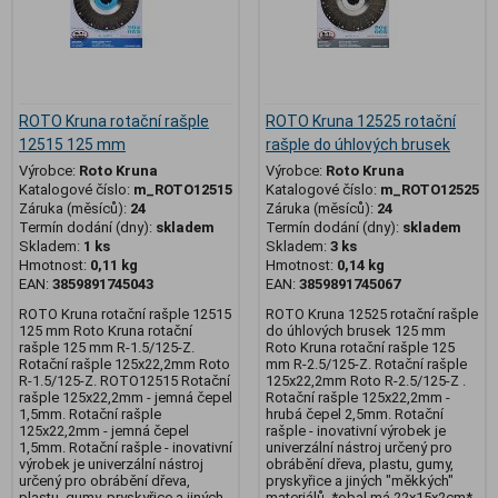
ROTO Kruna rotační rašple
ROTO Kruna 12525 rotační
12515 125 mm
rašple do úhlových brusek
Výrobce:
Roto Kruna
Výrobce:
Roto Kruna
Katalogové číslo:
m_ROTO12515
Katalogové číslo:
m_ROTO12525
Záruka (měsíců):
24
Záruka (měsíců):
24
Termín dodání (dny):
skladem
Termín dodání (dny):
skladem
Skladem:
1 ks
Skladem:
3 ks
Hmotnost:
0,11 kg
Hmotnost:
0,14 kg
EAN:
3859891745043
EAN:
3859891745067
ROTO Kruna rotační rašple 12515
ROTO Kruna 12525 rotační rašple
125 mm Roto Kruna rotační
do úhlových brusek 125 mm
rašple 125 mm R-1.5/125-Z.
Roto Kruna rotační rašple 125
Rotační rašple 125x22,2mm Roto
mm R-2.5/125-Z. Rotační rašple
R-1.5/125-Z. ROTO12515 Rotační
125x22,2mm Roto R-2.5/125-Z .
rašple 125x22,2mm - jemná čepel
Rotační rašple 125x22,2mm -
1,5mm. Rotační rašple
hrubá čepel 2,5mm. Rotační
125x22,2mm - jemná čepel
rašple - inovativní výrobek je
1,5mm. Rotační rašple - inovativní
univerzální nástroj určený pro
výrobek je univerzální nástroj
obrábění dřeva, plastu, gumy,
určený pro obrábění dřeva,
pryskyřice a jiných "měkkých"
plastu, gumy, pryskyřice a jiných
materiálů. *obal má 22x15x2cm*