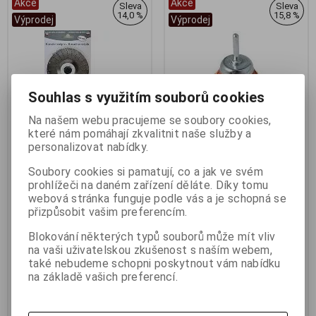
Akce
Akce
Sleva
Sleva
14,0 %
15,8 %
Výprodej
Výprodej
Souhlas s využitím souborů cookies
Na našem webu pracujeme se soubory cookies,
které nám pomáhají zkvalitnit naše služby a
personalizovat nabídky.
Roto Kruna rotační rašple 115
Magg BL97375 75 mm Kartáč
mm R-2.5/115-Z
hrnkový nylonový stopka
Soubory cookies si pamatují, co a jak ve svém
Výrobce:
Roto Kruna
Výrobce:
Magg
prohlížeči na daném zařízení děláte. Díky tomu
Katalogové číslo:
m_ROTO11525
Katalogové číslo:
m_BL97375
webová stránka funguje podle vás a je schopná se
Záruka (měsíců):
24
Záruka (měsíců):
24
přizpůsobit vašim preferencím.
Termín dodání (dny):
skladem
Termín dodání (dny):
skladem
Skladem:
1 ks
Skladem:
4 ks
Blokování některých typů souborů může mít vliv
Hmotnost:
0,12 kg
Hmotnost:
0,5 kg
na vaši uživatelskou zkušenost s naším webem,
EAN:
3859891745036
EAN:
8591715200608
také nebudeme schopni poskytnout vám nabídku
Roto Kruna rotační rašple 115
Magg BL97375 75 mm Kartáč
na základě vašich preferencí.
mm R-2.5/115-Z. Roto Kruna
hrnkový nylonový stopka . Magg
Roto R-2.5/115-Z Rotační rašple
Kartáč hrnkový 75 nylonový
115x22,2mm. ROTO11525
stopka BL97375 Magg BL97375
Rotační rašple 115x22,2mm
Kartáč hrnkový 75, nylonový,