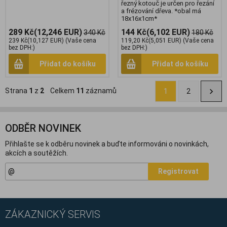
řezný kotouč je určen pro řezání
a frézování dřeva. *obal má
18x16x1cm*
289 Kč
(12,246 EUR)
144 Kč
(6,102 EUR)
340 Kč
180 Kč
239 Kč
(10,127 EUR)
(Vaše cena
119,20 Kč
(5,051 EUR)
(Vaše cena
bez DPH:)
bez DPH:)
Přidat do košíku
Přidat do košíku
Strana
1
z
2
Celkem
11
záznamů
1
2
ODBĚR NOVINEK
Přihlašte se k odběru novinek a buďte informováni o novinkách,
akcích a soutěžích.
Registrovat
ZÁKAZNICKÝ SERVIS