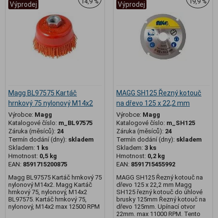
14,9 %
19,9 %
Výprodej
Výprodej
Magg BL97575 Kartáč
MAGG SH125 Řezný kotouč
hrnkový 75 nylonový M14x2
na dřevo 125 x 22,2 mm
Výrobce:
Magg
Výrobce:
Magg
Katalogové číslo:
m_BL97575
Katalogové číslo:
m_SH125
Záruka (měsíců):
24
Záruka (měsíců):
24
Termín dodání (dny):
skladem
Termín dodání (dny):
skladem
Skladem:
1 ks
Skladem:
3 ks
Hmotnost:
0,5 kg
Hmotnost:
0,2 kg
EAN:
8591715200875
EAN:
8591715455992
Magg BL97575 Kartáč hrnkový 75
MAGG SH125 Řezný kotouč na
nylonový M14x2. Magg Kartáč
dřevo 125 x 22,2 mm Magg
hrnkový 75, nylonový, M14x2
SH125 řezný kotouč do úhlové
BL97575. Kartáč hrnkový 75,
brusky 125mm Řezný kotouč na
nylonový, M14x2 max 12500 RPM
dřevo 125mm. Upínací otvor
22mm. max 11000 RPM. Tento