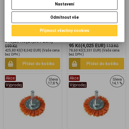
hrubá čepel 2,5mm Rotační
stopka. Kartáč hrnkový 75,
Nastavení
rašple 115x22,2mm - hrubá čepel
nylonový, stopka max 4500 RPM
2,5mm. Rotační rašple - inovativní
výrobek je univerzální nástroj pro
Odmítnout vše
úhlové brusky určený pro
obrábění dřeva, plastu, gumy,
pryskyřice a jiných "měkkých"
Přijmout všechny cookies
materiálů. *obal má 20x13x2cm*
515,20 Kč
(21,831 EUR)
95 Kč
(4,025 EUR)
113 Kč
599 Kč
425,80 Kč
(18,042 EUR)
(Vaše cena
78,60 Kč
(3,331 EUR)
(Vaše cena
bez DPH:)
bez DPH:)
Přidat do košíku
Přidat do košíku
Akce
Akce
Sleva
Sleva
17,8 %
14,1 %
Výprodej
Výprodej