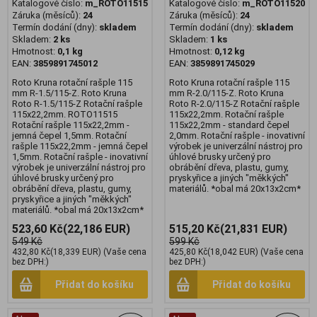
Katalogové číslo:
m_ROTO11515
Katalogové číslo:
m_ROTO11520
Záruka (měsíců):
24
Záruka (měsíců):
24
Termín dodání (dny):
skladem
Termín dodání (dny):
skladem
Skladem:
2 ks
Skladem:
1 ks
Hmotnost:
0,1 kg
Hmotnost:
0,12 kg
EAN:
3859891745012
EAN:
3859891745029
Roto Kruna rotační rašple 115
Roto Kruna rotační rašple 115
mm R-1.5/115-Z. Roto Kruna
mm R-2.0/115-Z. Roto Kruna
Roto R-1.5/115-Z Rotační rašple
Roto R-2.0/115-Z Rotační rašple
115x22,2mm. ROTO11515
115x22,2mm. Rotační rašple
Rotační rašple 115x22,2mm -
115x22,2mm - standard čepel
jemná čepel 1,5mm. Rotační
2,0mm. Rotační rašple - inovativní
rašple 115x22,2mm - jemná čepel
výrobek je univerzální nástroj pro
1,5mm. Rotační rašple - inovativní
úhlové brusky určený pro
výrobek je univerzální nástroj pro
obrábění dřeva, plastu, gumy,
úhlové brusky určený pro
pryskyřice a jiných "měkkých"
obrábění dřeva, plastu, gumy,
materiálů. *obal má 20x13x2cm*
pryskyřice a jiných "měkkých"
materiálů. *obal má 20x13x2cm*
523,60 Kč
(22,186 EUR)
515,20 Kč
(21,831 EUR)
549 Kč
599 Kč
432,80 Kč
(18,339 EUR)
(Vaše cena
425,80 Kč
(18,042 EUR)
(Vaše cena
bez DPH:)
bez DPH:)
Přidat do košíku
Přidat do košíku