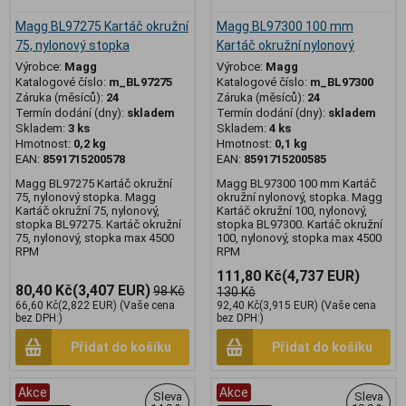
Magg BL97275 Kartáč okružní
Magg BL97300 100 mm
75, nylonový stopka
Kartáč okružní nylonový
Výrobce:
Magg
Výrobce:
Magg
Katalogové číslo:
m_BL97275
Katalogové číslo:
m_BL97300
Záruka (měsíců):
24
Záruka (měsíců):
24
Termín dodání (dny):
skladem
Termín dodání (dny):
skladem
Skladem:
3 ks
Skladem:
4 ks
Hmotnost:
0,2 kg
Hmotnost:
0,1 kg
EAN:
8591715200578
EAN:
8591715200585
Magg BL97275 Kartáč okružní
Magg BL97300 100 mm Kartáč
75, nylonový stopka. Magg
okružní nylonový, stopka. Magg
Kartáč okružní 75, nylonový,
Kartáč okružní 100, nylonový,
stopka BL97275. Kartáč okružní
stopka BL97300. Kartáč okružní
75, nylonový, stopka max 4500
100, nylonový, stopka max 4500
RPM
RPM
111,80 Kč
(4,737 EUR)
80,40 Kč
(3,407 EUR)
98 Kč
130 Kč
66,60 Kč
(2,822 EUR)
(Vaše cena
92,40 Kč
(3,915 EUR)
(Vaše cena
bez DPH:)
bez DPH:)
Přidat do košíku
Přidat do košíku
Akce
Akce
Sleva
Sleva