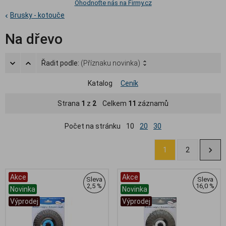
Ohodnoťte nás na Firmy.cz
Brusky - kotouče
Na dřevo
Řadit podle:
(Příznaku novinka)
Katalog
Ceník
Strana
1
z
2
Celkem
11
záznamů
Počet na stránku
10
20
30
1
2
Akce
Akce
Sleva
Sleva
2,5 %
16,0 %
Novinka
Novinka
Výprodej
Výprodej