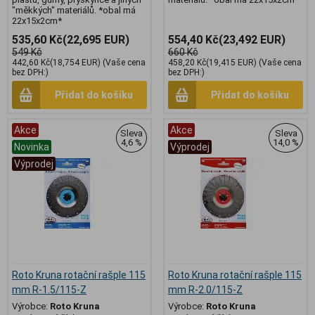
"měkkých" materiálů. *obal má
22x15x2cm*
535,60 Kč
(22,695 EUR)
554,40 Kč
(23,492 EUR)
549 Kč
660 Kč
442,60 Kč
(18,754 EUR)
(Vaše cena
458,20 Kč
(19,415 EUR)
(Vaše cena
bez DPH:)
bez DPH:)
Přidat do košíku
Přidat do košíku
Akce
Akce
Sleva
Sleva
4,6 %
14,0 %
Novinka
Výprodej
Výprodej
Roto Kruna rotační rašple 115
Roto Kruna rotační rašple 115
mm R-1.5/115-Z
mm R-2.0/115-Z
Výrobce:
Roto Kruna
Výrobce:
Roto Kruna