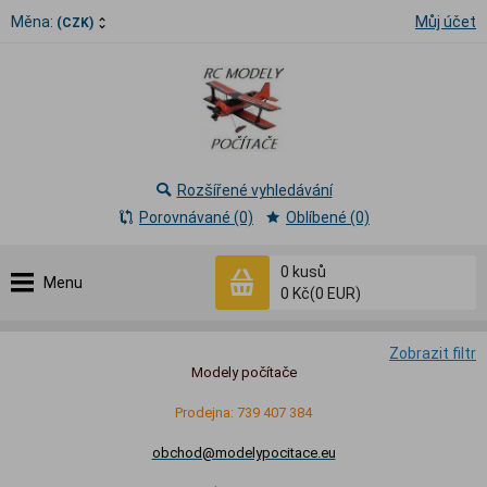
Měna:
Můj účet
(CZK)
Rozšířené vyhledávání
Porovnávané (0)
Oblíbené (0)
0
kusů
Menu
0 Kč
(0 EUR)
Zobrazit filtr
Modely počítače
Prodejna: 739 407 384
obchod@modelypocitace.eu