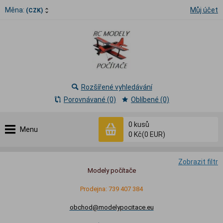
Měna:
Můj účet
(CZK)
Rozšířené vyhledávání
Porovnávané (0)
Oblíbené (0)
0
kusů
Menu
0 Kč
(0 EUR)
Zobrazit filtr
Modely počítače
Prodejna: 739 407 384
obchod@modelypocitace.eu