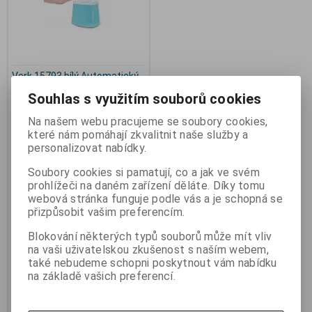
Verk 15793 bílý Automatický
dávkovač mýdla
Souhlas s využitím souborů cookies
Výrobce:
Werk Group
Katalogové číslo:
ha_V105D
Na našem webu pracujeme se soubory cookies,
Záruka (měsíců):
24
které nám pomáhají zkvalitnit naše služby a
Termín dodání (dny):
skladem
personalizovat nabídky.
Skladem:
2 ks
Hmotnost:
0,35 kg
Soubory cookies si pamatují, co a jak ve svém
EAN:
5907451319918
prohlížeči na daném zařízení děláte. Díky tomu
Verk 15793 bílý Automatický
webová stránka funguje podle vás a je schopná se
dávkovač mýdla. Verk
přizpůsobit vašim preferencím.
Automatický dávkovač mýdla
15793 Werk Group 15793 pěnový
Blokování některých typů souborů může mít vliv
dávkovač mýdla 250ml
na vaši uživatelskou zkušenost s naším webem,
bezdotykový. Moderní
hygienické zařízení do koupelny,
také nebudeme schopni poskytnout vám nabídku
se kterým odpadá nutnost sahat
na základě vašich preferencí.
na ulepenou pumpičku nebo na
ní přenášet špínu z ještě
neumytých rukou. Dávkovač
funguje na principu pohybového