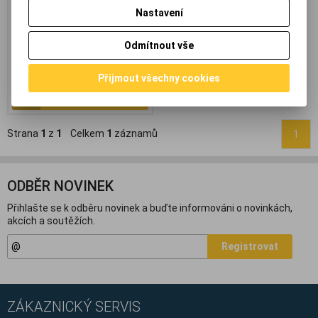
čidla. *obal zboží má
Nastavení
220x11x10cm*
270,40 Kč
(11,458 EUR)
Odmítnout vše
318 Kč
223,40 Kč
(9,466 EUR)
(Vaše cena
bez DPH:)
Přijmout všechny cookies
Přidat do košíku
Strana
1
z
1
Celkem
1
záznamů
1
ODBĚR NOVINEK
Přihlašte se k odběru novinek a buďte informováni o novinkách,
akcích a soutěžích.
Registrovat
ZÁKAZNICKÝ SERVIS