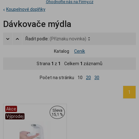
Ohodnoťte nás na Firmy.cz
Koupelnové doplňky
Dávkovače mýdla
Řadit podle:
(Příznaku novinka)
Katalog
Ceník
Strana
1
z
1
Celkem
1
záznamů
Počet na stránku
10
20
30
1
Akce
Sleva
15,1 %
Výprodej