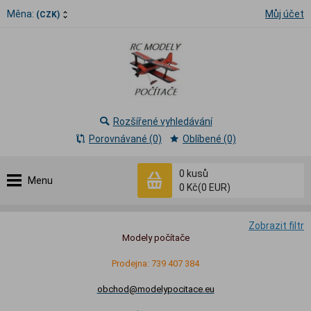
Měna:
Můj účet
(CZK)
Rozšířené vyhledávání
Porovnávané (0)
Oblíbené (0)
0
kusů
Menu
0 Kč
(0 EUR)
Zobrazit filtr
Modely počítače
Prodejna: 739 407 384
obchod@modelypocitace.eu