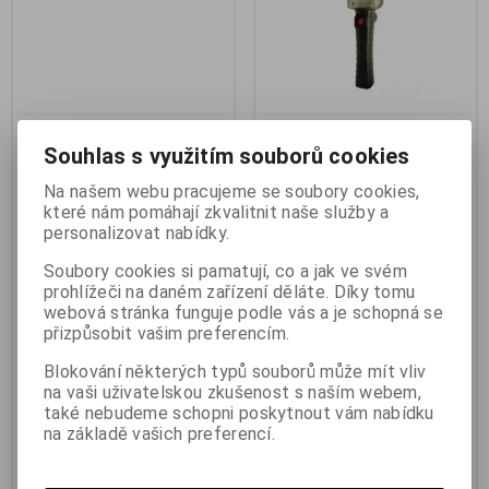
Toolcraft 1593959 mini
Trixline TR321 LED svítilna
Souhlas s využitím souborů cookies
svítilna penlight pracovní
pracovní 10W
Výrobce:
Toolcraft
Výrobce:
Trixline
Na našem webu pracujeme se soubory cookies,
Katalogové číslo:
c_1593959
Katalogové číslo:
které nám pomáhají zkvalitnit naše služby a
1_OSVTRL0008
Záruka (měsíců):
24
personalizovat nabídky.
Záruka (měsíců):
24
Termín dodání (dny):
skladem
Termín dodání (dny):
skladem
Skladem:
1 ks
Soubory cookies si pamatují, co a jak ve svém
Skladem:
1 ks
Hmotnost:
0,1 kg
Hmotnost:
0,4 kg
prohlížeči na daném zařízení děláte. Díky tomu
EAN:
4016139324838
EAN:
8595159835655
webová stránka funguje podle vás a je schopná se
Toolcraft 1593959 mini svítilna
přizpůsobit vašim preferencím.
penlight pracovní svítidlo na
BC TR321 10W Ruční svítilna s
baterii LED 31 mm, 19mm
magnetem a háčkem. Trixline
Blokování některých typů souborů může mít vliv
červená/černá. Malá, praktická
TR321 LED svítilna pracovní 10W
pracovní svítilna pro univerzální
300lm 2200mAh výdrž 4 hodiny
na vaši uživatelskou zkušenost s naším webem,
použití ve výrobě a dílně.
černá. Praktická pracovní svítilna
také nebudeme schopni poskytnout vám nabídku
Inspekční svítilna vám zajistí
pro každodenní použití například
na základě vašich preferencí.
volné ruce při práci a dokonalý
v dílně nebo garáži s výkonem 10
přehled o pracovišti. Magnetická
W a svítivostí 300 lm. Díky
spona na opasek umožňuje
magnetu a háčku lze jednoduše
snadné připevnění inspekční
připevnit na místo kam