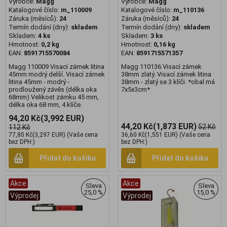
Výrobce:
Magg
Výrobce:
Magg
Katalogové číslo:
m_110009
Katalogové číslo:
m_110136
Záruka (měsíců):
24
Záruka (měsíců):
24
Termín dodání (dny):
skladem
Termín dodání (dny):
skladem
Skladem:
4 ks
Skladem:
3 ks
Hmotnost:
0,2 kg
Hmotnost:
0,16 kg
EAN:
8591715570084
EAN:
8591715571357
Magg 110009 Visací zámek litina
Magg 110136 Visací zámek
45mm modrý delší. Visací zámek
38mm zlatý. Visací zámek litina
litina 45mm - modrý -
38mm - zlatý se 3 klíči. *obal má
prodloužený závěs (délka oka
7x5x3cm*
68mm) Velikost zámku 45 mm,
délka oka 68 mm, 4 klíče.
94,20 Kč
(3,992 EUR)
44,20 Kč
(1,873 EUR)
52 Kč
112 Kč
77,80 Kč
(3,297 EUR)
(Vaše cena
36,60 Kč
(1,551 EUR)
(Vaše cena
bez DPH:)
bez DPH:)
Přidat do košíku
Přidat do košíku
Akce
Akce
Sleva
Sleva
25,0 %
15,0 %
Výprodej
Výprodej