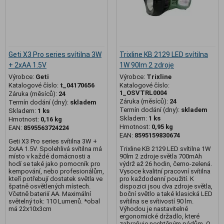
Geti X3 Pro series svítilna 3W
Trixline KB 2129 LED svítilna
+ 2xAA 1.5V
1W 90lm 2 zdroje
Výrobce:
Geti
Výrobce:
Trixline
Katalogové číslo:
t_04170656
Katalogové číslo:
1_OSVTRL0004
Záruka (měsíců):
24
Záruka (měsíců):
24
Termín dodání (dny):
skladem
Termín dodání (dny):
skladem
Skladem:
1 ks
Skladem:
1 ks
Hmotnost:
0,16 kg
Hmotnost:
0,95 kg
EAN:
8595563724224
EAN:
8595159830674
Geti X3 Pro series svítilna 3W +
2xAA 1.5V. Spolehlivá svítilna má
Trixline KB 2129 LED svítilna 1W
místo v každé domácnosti a
90lm 2 zdroje světla 700mAh
hodí se také jako pomocník pro
výdrž až 26 hodin, černo-zelená.
kempování, nebo profesionálům,
Vysoce kvalitní pracovní svítilna
kteří potřebují dostatek světla ve
pro každodenní použití. K
špatně osvětlených místech.
dispozici jsou dva zdroje světla,
Včetně bateriií AA. Maximální
boční světlo a také klasická LED
světelný tok: 110 Lumenů. *obal
svítilna se svítivostí 90 lm.
má 22x10x3cm
Výhodou je nastavitelné
ergonomické držadlo, které
zabraňuje nechtěným pádům. O