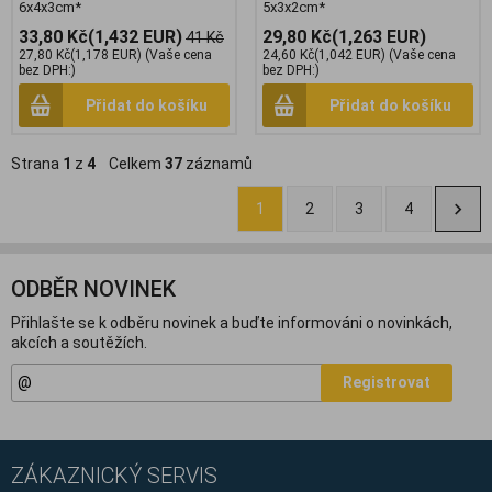
6x4x3cm*
5x3x2cm*
33,80 Kč
(1,432 EUR)
29,80 Kč
(1,263 EUR)
41 Kč
27,80 Kč
(1,178 EUR)
(Vaše cena
24,60 Kč
(1,042 EUR)
(Vaše cena
bez DPH:)
bez DPH:)
Přidat do košíku
Přidat do košíku
Strana
1
z
4
Celkem
37
záznamů
1
2
3
4
ODBĚR NOVINEK
Přihlašte se k odběru novinek a buďte informováni o novinkách,
akcích a soutěžích.
Registrovat
ZÁKAZNICKÝ SERVIS