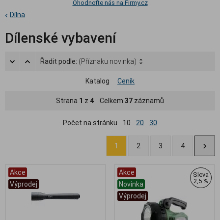
Ohodnoťte nás na Firmy.cz
Dílna
Dílenské vybavení
Řadit podle:
(Příznaku novinka)
Katalog
Ceník
Strana
1
z
4
Celkem
37
záznamů
Počet na stránku
10
20
30
1
2
3
4
Akce
Akce
Sleva
2,5 %
Výprodej
Novinka
Výprodej