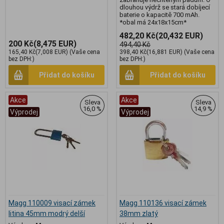
dlouhou výdrž se stará dobíjecí
baterie o kapacitě 700 mAh.
*obal má 24x18x15cm*
482,20 Kč
(20,432 EUR)
200 Kč
(8,475 EUR)
494,40 Kč
165,40 Kč
(7,008 EUR)
(Vaše cena
398,40 Kč
(16,881 EUR)
(Vaše cena
bez DPH:)
bez DPH:)
Přidat do košíku
Přidat do košíku
Akce
Akce
Sleva
Sleva
16,0 %
14,9 %
Výprodej
Výprodej
Magg 110009 visací zámek
Magg 110136 visací zámek
litina 45mm modrý delší
38mm zlatý