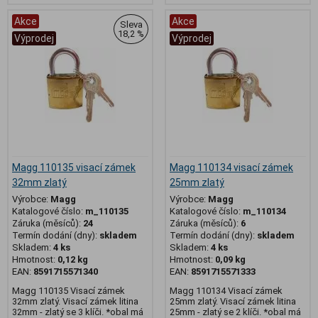
Akce
Akce
Sleva
18,2 %
Výprodej
Výprodej
Magg 110135 visací zámek
Magg 110134 visací zámek
32mm zlatý
25mm zlatý
Výrobce:
Magg
Výrobce:
Magg
Katalogové číslo:
m_110135
Katalogové číslo:
m_110134
Záruka (měsíců):
24
Záruka (měsíců):
6
Termín dodání (dny):
skladem
Termín dodání (dny):
skladem
Skladem:
4 ks
Skladem:
4 ks
Hmotnost:
0,12 kg
Hmotnost:
0,09 kg
EAN:
8591715571340
EAN:
8591715571333
Magg 110135 Visací zámek
Magg 110134 Visací zámek
32mm zlatý. Visací zámek litina
25mm zlatý. Visací zámek litina
32mm - zlatý se 3 klíči. *obal má
25mm - zlatý se 2 klíči. *obal má