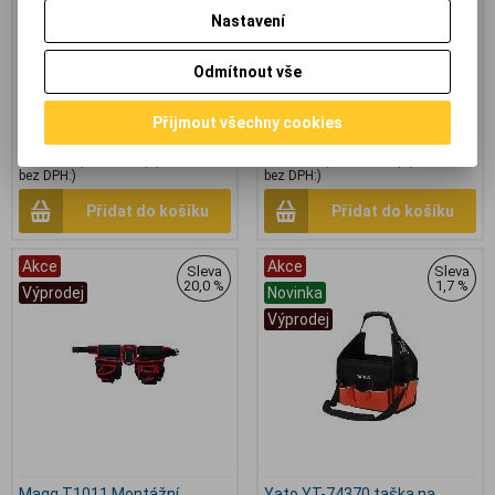
svítilny na kovové předměty a
potřebujete. O dlouhou výdrž se
Nastavení
poskytuje tak volné ruce pro
stará integrovaná dobíjecí
práci bez omezení a možnost se
baterie typu 18650 o kapacitě
plně soustředit bez nutnosti
2200 mAh. *obal má 35x8x7cm*
Odmítnout vše
namáhavého držení svítilny. *obal
zboží má 25x9x3cm*
Přijmout všechny cookies
131,40 Kč
(5,568 EUR)
408 Kč
(17,288 EUR)
480 Kč
175 Kč
108,60 Kč
(4,602 EUR)
(Vaše cena
337,20 Kč
(14,288 EUR)
(Vaše cena
bez DPH:)
bez DPH:)
Přidat do košíku
Přidat do košíku
Akce
Akce
Sleva
Sleva
20,0 %
1,7 %
Výprodej
Novinka
Výprodej
Magg T1011 Montážní
Yato YT-74370 taška na