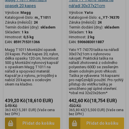
opasek 20 kapes
nářadí 30x37x21cm
Výrobce:
Magg
Výrobce:
Yato
Katalogové číslo:
m_T1011
Katalogové číslo:
c_YT-74370
Záruka (měsíců):
24
Záruka (měsíců):
24
Termín dodání (dny):
skladem
Termín dodání (dny):
skladem
Skladem:
1 ks
Skladem:
1 ks
Hmotnost:
0,5 kg
Hmotnost:
2 kg
EAN:
8591715311366
EAN:
5906083011887
Magg T1011 Montážní opasek
Yato YT-74370 taška na nářadí
20 kapes. Počet kapes 20, nylon,
30x37x21cm s nylonovou
délka opasku 120 cm, hmotnost
rukojetí. Praktická taška na
500 g Montážní nylonový kapsář
nářadí zhotovená z odolného
s opaskem Magg T1011 na
polyesteru 600D se zesíleným
nářadí a spojovací materiál.
dnem odolným proti vlhkosti.
Kapsář je z nylonu, je trojdílný a
Taška je vybavena 16 kapsami
nabízí 20 kapes s ocelovým
pro nejrůznější použití. Pro rychlý
okem na kladivo.
přístup do vnitřku tašky, je
umožňeno její úplné otevření.
*obal má 32x23x26cm*
439,20 Kč
(18,610 EUR)
442,60 Kč
(18,754 EUR)
549 Kč
450 Kč
363 Kč
(15,381 EUR)
(Vaše cena
365,80 Kč
(15,500 EUR)
(Vaše cena
bez DPH:)
bez DPH:)
Přidat do košíku
Přidat do košíku