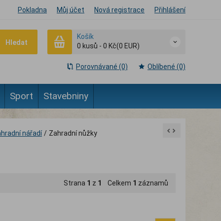
Pokladna
Můj účet
Nová registrace
Přihlášení
Košík
Hledat
0
kusů
-
0 Kč
(0 EUR)
Porovnávané (0)
Oblíbené (0)
Sport
Stavebniny
hradní nářadí
/
Zahradní nůžky
Strana
1
z
1
Celkem
1
záznamů