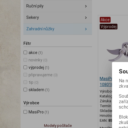
Ruční pily
Sekery
Akce
Výprodej
Zahradní nůžky
Filtr
akce
(1)
novinky
(0)
výprodej
(1)
Sou
připravujeme
(0)
MasiPro Nůžky
Na n
tip
(0)
108018
zkva
skladem
(1)
Výrobce:
MasiP
Soub
Katalogové číslo
zaří
Záruka (měsíců)
Výrobce
Termín dodání (d
scho
Skladem:
2 ks
MasiPro
(1)
Hmotnost:
1 kg
Blok
EAN:
859049908
zku
Modely počítače
nabí