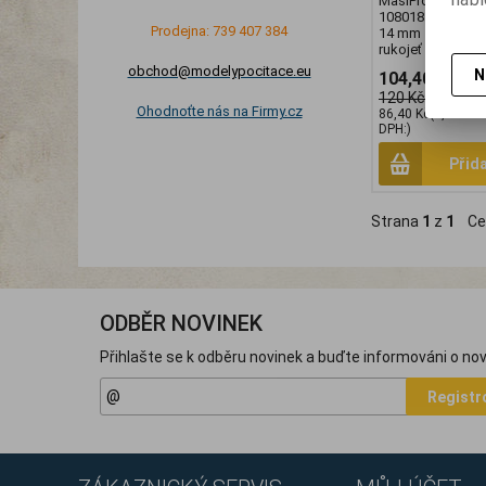
MasiPro Nůžky z
108018. na živé 
Prodejna: 739 407 384
14 mm • s aretac
rukojeť
obchod@modelypocitace.eu
N
104,40 Kč
(4,
120 Kč
Ohodnoťte nás na Firmy.cz
86,40 Kč
(3,661 E
DPH:)
Přid
Strana
1
z
1
Ce
ODBĚR NOVINEK
Přihlašte se k odběru novinek a buďte informováni o nov
Registr