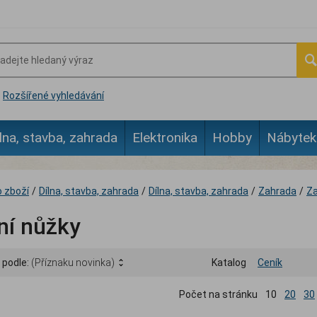
Rozšířené vyhledávání
lna, stavba, zahrada
Elektronika
Hobby
Nábytek
 zboží
/
Dílna, stavba, zahrada
/
Dílna, stavba, zahrada
/
Zahrada
/
Za
ní nůžky
 podle:
(Příznaku novinka)
Katalog
Ceník
Počet na stránku
10
20
30