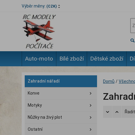
Výběr měny:
(CZK)
Auto-moto
Bílé zboží
Dětské zboží
Dí
Zahradní nářadí
Domů
/
Všechno
Konve
Zahrad
Motyky
Řadit
Nůžky na živý plot
Ostatní