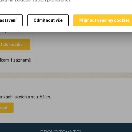
ahradní 21cm
větve do průměru
í • poplastovaná
astavení
Odmítnout vše
Přijmout všechny cookies
424 EUR)
UR)
(Vaše cena bez
at do košíku
lkem
1
záznamů
inkách, akcích a soutěžích.
ovat