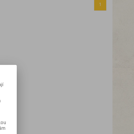
1
jí
m
kou
vám