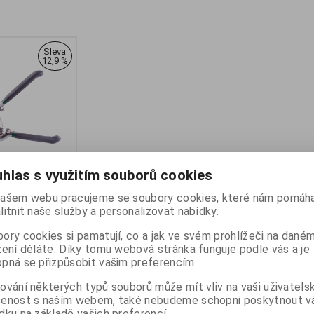
Sleva
12,9 %
hlas s využitím souborů cookies
 zahradní 21cm
ašem webu pracujeme se soubory cookies, které nám pomáha
litnit naše služby a personalizovat nabídky.
ro
ory cookies si pamatují, co a jak ve svém prohlížeči na dané
:
v_108018
zení děláte. Díky tomu webová stránka funguje podle vás a je
:
24
ny):
skladem
pná se přizpůsobit vašim preferencím.
ování některých typů souborů může mít vliv na vaši uživatels
0185
šenost s naším webem, také nebudeme schopni poskytnout 
dku na základě vašich preferencí.