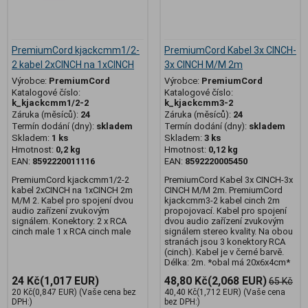
PremiumCord kjackcmm1/2-
PremiumCord Kabel 3x CINCH-
2 kabel 2xCINCH na 1xCINCH
3x CINCH M/M 2m
Výrobce:
PremiumCord
Výrobce:
PremiumCord
Katalogové číslo:
Katalogové číslo:
k_kjackcmm1/2-2
k_kjackcmm3-2
Záruka (měsíců):
24
Záruka (měsíců):
24
Termín dodání (dny):
skladem
Termín dodání (dny):
skladem
Skladem:
1 ks
Skladem:
3 ks
Hmotnost:
0,2 kg
Hmotnost:
0,12 kg
EAN:
8592220011116
EAN:
8592220005450
PremiumCord kjackcmm1/2-2
PremiumCord Kabel 3x CINCH-3x
kabel 2xCINCH na 1xCINCH 2m
CINCH M/M 2m. PremiumCord
M/M 2. Kabel pro spojení dvou
kjackcmm3-2 kabel cinch 2m
audio zařízení zvukovým
propojovací. Kabel pro spojení
signálem. Konektory: 2 x RCA
dvou audio zařízení zvukovým
cinch male 1 x RCA cinch male
signálem stereo kvality. Na obou
stranách jsou 3 konektory RCA
(cinch). Kabel je v černé barvě.
Délka: 2m. *obal má 20x6x4cm*
24 Kč
(1,017 EUR)
48,80 Kč
(2,068 EUR)
65 Kč
20 Kč
(0,847 EUR)
(Vaše cena bez
40,40 Kč
(1,712 EUR)
(Vaše cena
DPH:)
bez DPH:)