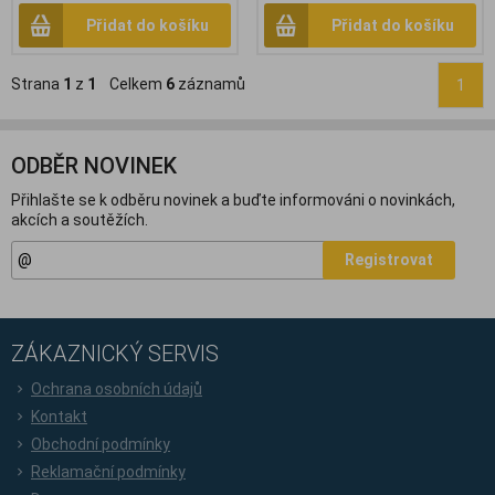
Přidat do košíku
Přidat do košíku
Strana
1
z
1
Celkem
6
záznamů
1
ODBĚR NOVINEK
Přihlašte se k odběru novinek a buďte informováni o novinkách,
akcích a soutěžích.
Registrovat
ZÁKAZNICKÝ SERVIS
Ochrana osobních údajů
Kontakt
Obchodní podmínky
Reklamační podmínky