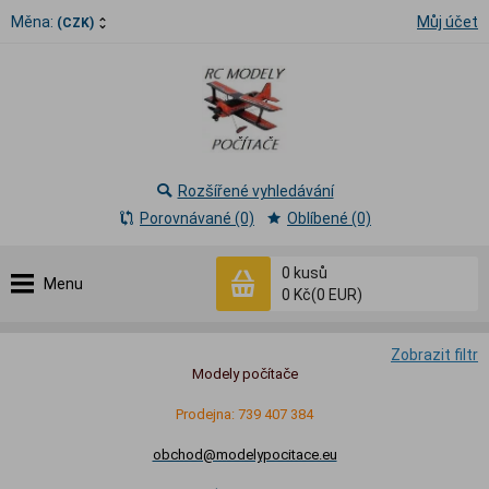
Měna:
Můj účet
(CZK)
Rozšířené vyhledávání
Porovnávané (0)
Oblíbené (0)
0
kusů
Menu
0 Kč
(0 EUR)
Zobrazit filtr
Modely počítače
Prodejna: 739 407 384
obchod@modelypocitace.eu