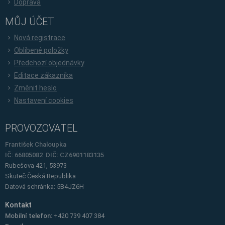
Doprava
MŮJ ÚČET
Nová registrace
Oblíbené položky
Předchozí objednávky
Editace zákazníka
Změnit heslo
Nastavení cookies
PROVOZOVATEL
František Chaloupka
IČ: 66805082 DIČ: CZ6901183135
Rubešova 421, 53973
Skuteč
Česká Republika
Datová schránka: 5B4JZ6H
Kontakt
Mobilní telefon:
+420 739 407 384