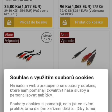
35,80 Kč
(1,517 EUR)
96 Kč
(4,068 EUR)
128 Kč
29,60 Kč
(1,254 EUR)
(Vaše cena
79,40 Kč
(3,364 EUR)
(Vaše cena
bez DPH:)
bez DPH:)
Přidat do košíku
Přidat do košíku
Akce
Akce
Sleva
7,9 %
Výprodej
Výprodej
Souhlas s využitím souborů cookies
Na našem webu pracujeme se soubory cookies,
PremiumCord kjackcmm2-15
PremiumCord kjack2cin kabel
které nám pomáhají zkvalitnit naše služby a
Kabel 2xCINCH 2xCINCH 15m
Jack 2.5mm- 2xCinch 2m
personalizovat nabídky.
Výrobce:
Premium Cord
Výrobce:
PremiumCord
Katalogové číslo:
Katalogové číslo:
k_kjack2cin
Soubory cookies si pamatují, co a jak ve svém
k_kjackcmm2-15
Záruka (měsíců):
24
prohlížeči na daném zařízení děláte. Díky tomu
Záruka (měsíců):
24
Termín dodání (dny):
skladem