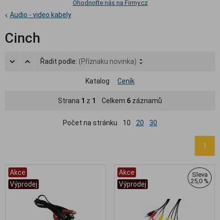
Ohodnoťte nás na Firmy.cz
Audio - video kabely
Cinch
Řadit podle:
(Příznaku novinka)
Katalog
Ceník
Strana
1
z
1
Celkem
6
záznamů
Počet na stránku
10
20
30
1
Akce
Akce
Sleva
25,0 %
Výprodej
Výprodej