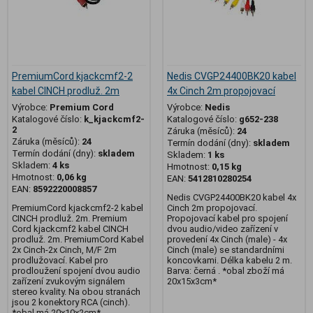
PremiumCord kjackcmf2-2
Nedis CVGP24400BK20 kabel
kabel CINCH prodluž. 2m
4x Cinch 2m propojovací
Výrobce:
Premium Cord
Výrobce:
Nedis
Katalogové číslo:
k_kjackcmf2-
Katalogové číslo:
g652-238
2
Záruka (měsíců):
24
Záruka (měsíců):
24
Termín dodání (dny):
skladem
Termín dodání (dny):
skladem
Skladem:
1 ks
Skladem:
4 ks
Hmotnost:
0,15 kg
Hmotnost:
0,06 kg
EAN:
5412810280254
EAN:
8592220008857
Nedis CVGP24400BK20 kabel 4x
PremiumCord kjackcmf2-2 kabel
Cinch 2m propojovací.
CINCH prodluž. 2m. Premium
Propojovací kabel pro spojení
Cord kjackcmf2 kabel CINCH
dvou audio/video zařízení v
prodluž. 2m. PremiumCord Kabel
provedení 4x Cinch (male) - 4x
2x Cinch-2x Cinch, M/F 2m
Cinch (male) se standardními
prodlužovací. Kabel pro
koncovkami. Délka kabelu 2 m.
prodloužení spojení dvou audio
Barva: černá . *obal zboží má
zařízení zvukovým signálem
20x15x3cm*
stereo kvality. Na obou stranách
jsou 2 konektory RCA (cinch).
*obal má 20x10x2cm*