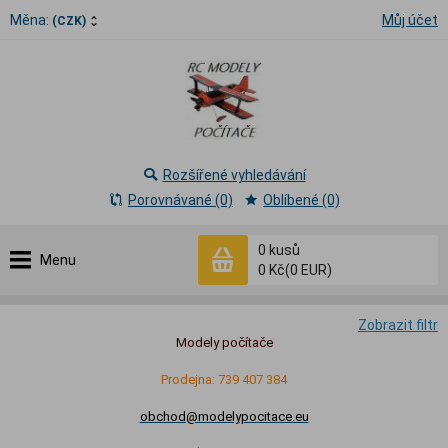
Měna:
Můj účet
(CZK)
Rozšířené vyhledávání
Porovnávané (0)
Oblíbené (0)
0
kusů
Menu
0 Kč
(0 EUR)
Zobrazit filtr
Modely počítače
Prodejna: 739 407 384
obchod@modelypocitace.eu