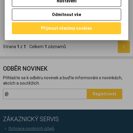
Nastavení
lesku. *obal má 8x8x2cm*
289 Kč
(12,246 EUR)
306 Kč
Odmítnout vše
239 Kč
(10,127 EUR)
(Vaše cena
bez DPH:)
Přijmout všechny cookies
Přidat do košíku
Strana
1
z
1
Celkem
1
záznamů
1
ODBĚR NOVINEK
Přihlašte se k odběru novinek a buďte informováni o novinkách,
akcích a soutěžích.
Registrovat
ZÁKAZNICKÝ SERVIS
Ochrana osobních údajů