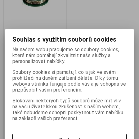
Bezolovnatá pájka MARMOT
Souhlas s využitím souborů cookies
MTL 568 0.8mm 100g (Sn99.
Výrobce:
Marmot
Na našem webu pracujeme se soubory cookies,
Katalogové číslo:
g745-144
které nám pomáhají zkvalitnit naše služby a
Záruka (měsíců):
6
personalizovat nabídky.
Termín dodání (dny):
skladem
Skladem:
3 ks
Soubory cookies si pamatují, co a jak ve svém
Hmotnost:
0,15 kg
prohlížeči na daném zařízení děláte. Díky tomu
EAN:
0685561292
webová stránka funguje podle vás a je schopná se
Bezolovnatá pájka MARMOT
přizpůsobit vašim preferencím.
MTL 568 0.8mm 100g
(Sn99.3Cu0.7NiP). Marmot CÍN
Blokování některých typů souborů může mít vliv
0,8mm 100g Sn99,3Cu0,7NiP
na vaši uživatelskou zkušenost s naším webem,
Cínová pájka PBFREE.
Patentovaná bezolovnatá (RoHS)
také nebudeme schopni poskytnout vám nabídku
pájka MARMOT® s tavidlem
na základě vašich preferencí.
MTL568 určená pro pájení v
elektrotechnice. Pájka má
výbornou roztékavost, netvoři
mikrotrhliny. Povrch pájeného
spoje dosahuje zrcadlového