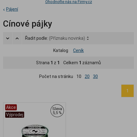
Ohodnoťte nás na Firmy.cz
Pájení
Cínové pájky
Řadit podle:
(Příznaku novinka)
Katalog
Ceník
Strana
1
z
1
Celkem
1
záznamů
Počet na stránku
10
20
30
1
Akce
Sleva
5,5 %
Výprodej