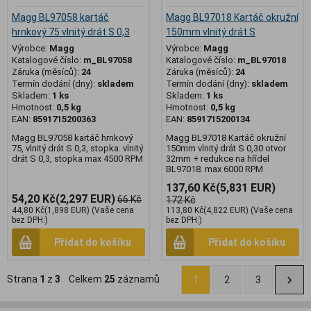
Magg BL97058 kartáč
Magg BL97018 Kartáč okružní
hrnkový 75 vlnitý drát S 0,3
150mm vlnitý drát S
Výrobce:
Magg
Výrobce:
Magg
Katalogové číslo:
m_BL97058
Katalogové číslo:
m_BL97018
Záruka (měsíců):
24
Záruka (měsíců):
24
Termín dodání (dny):
skladem
Termín dodání (dny):
skladem
Skladem:
1 ks
Skladem:
1 ks
Hmotnost:
0,5 kg
Hmotnost:
0,5 kg
EAN:
8591715200363
EAN:
8591715200134
Magg BL97058 kartáč hrnkový
Magg BL97018 Kartáč okružní
75, vlnitý drát S 0,3, stopka. vlnitý
150mm vlnitý drát S 0,30 otvor
drát S 0,3, stopka max 4500 RPM
32mm + redukce na hřídel
BL97018. max 6000 RPM
137,60 Kč
(5,831 EUR)
54,20 Kč
(2,297 EUR)
66 Kč
172 Kč
44,80 Kč
(1,898 EUR)
(Vaše cena
113,80 Kč
(4,822 EUR)
(Vaše cena
bez DPH:)
bez DPH:)
Přidat do košíku
Přidat do košíku
Strana
1
z
3
Celkem
25
záznamů
1
2
3