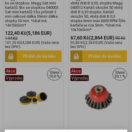
ks se stopkou. Magg Set mini
vlnitý drát B 0,30, stopka Magg
kartáčů 5ks se stopkou 040003 .
040012 Kartáč okružní 50 vlnitý
Set mini kartáčů 5 ks průměr 3
drát B 0,30 stopka. Kartáč
mm celková délka 55mm délka
okružní 50, vlnitý drát B 0,3
stopky 30 mm. *obal má
stopka 6mm max 6000 RPM Šíře
14x10x5cm*
kartáče je cca 5mm. *obal má
10x10x5cm*
122,40 Kč
(5,186 EUR)
67,60 Kč
(2,864 EUR)
90 Kč
144 Kč
101,20 Kč
(4,288 EUR)
(Vaše cena
55,80 Kč
(2,364 EUR)
(Vaše cena
bez DPH:)
bez DPH:)
Přidat do košíku
Přidat do košíku
Akce
Akce
Sleva
Sleva
10,0 %
20,1 %
Výprodej
Výprodej
Compass 10380 kartáče
Magg BL97009 Kartáč