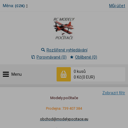
Měna:
Můj účet
(CZK)
Rozšířené vyhledávání
Porovnávané (0)
Oblíbené (0)
0
kusů
Menu
0 Kč
(0 EUR)
Zobrazit filtr
Modely počítače
Prodejna: 739 407 384
obchod@modelypocitace.eu