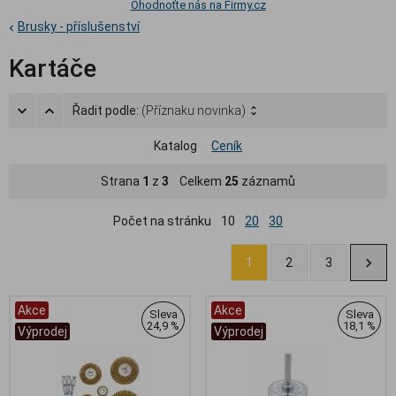
Ohodnoťte nás na Firmy.cz
Brusky - příslušenství
Kartáče
Řadit podle:
(Příznaku novinka)
Katalog
Ceník
Strana
1
z
3
Celkem
25
záznamů
Počet na stránku
10
20
30
1
2
3
Akce
Akce
Sleva
Sleva
24,9 %
18,1 %
Výprodej
Výprodej