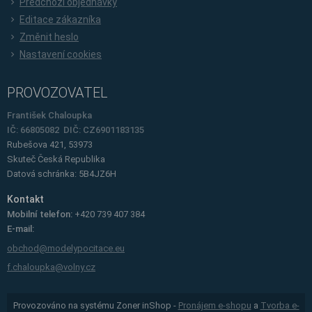
Předchozí objednávky
Editace zákazníka
Změnit heslo
Nastavení cookies
PROVOZOVATEL
František Chaloupka
IČ: 66805082 DIČ: CZ6901183135
Rubešova 421, 53973
Skuteč
Česká Republika
Datová schránka: 5B4JZ6H
Kontakt
Mobilní telefon:
+420 739 407 384
E-mail:
obchod@modelypocitace.eu
f.chaloupka@volny.cz
Provozováno na systému Zoner inShop -
Pronájem e-shopu
a
Tvorba e-