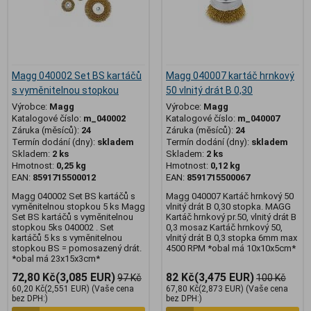
Magg 040002 Set BS kartáčů
Magg 040007 kartáč hrnkový
s vyměnitelnou stopkou
50 vlnitý drát B 0,30
Výrobce:
Magg
Výrobce:
Magg
Katalogové číslo:
m_040002
Katalogové číslo:
m_040007
Záruka (měsíců):
24
Záruka (měsíců):
24
Termín dodání (dny):
skladem
Termín dodání (dny):
skladem
Skladem:
2 ks
Skladem:
2 ks
Hmotnost:
0,25 kg
Hmotnost:
0,12 kg
EAN:
8591715500012
EAN:
8591715500067
Magg 040002 Set BS kartáčů s
Magg 040007 Kartáč hrnkový 50
vyměnitelnou stopkou 5 ks Magg
vlnitý drát B 0,30 stopka. MAGG
Set BS kartáčů s vyměnitelnou
Kartáč hrnkový pr.50, vlnitý drát B
stopkou 5ks 040002 . Set
0,3 mosaz Kartáč hrnkový 50,
kartáčů 5 ks s vyměnitelnou
vlnitý drát B 0,3 stopka 6mm max
stopkou BS = pomosazený drát.
4500 RPM *obal má 10x10x5cm*
*obal má 23x15x3cm*
72,80 Kč
(3,085 EUR)
82 Kč
(3,475 EUR)
97 Kč
100 Kč
60,20 Kč
(2,551 EUR)
(Vaše cena
67,80 Kč
(2,873 EUR)
(Vaše cena
bez DPH:)
bez DPH:)