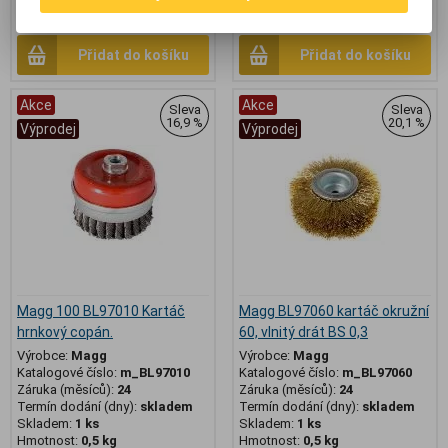
274,60 Kč
(11,636 EUR)
(Vaše cena
121 Kč
(5,127 EUR)
(Vaše cena bez
bez DPH:)
DPH:)
Přidat do košíku
Přidat do košíku
Akce
Akce
Sleva
Sleva
16,9 %
20,1 %
Výprodej
Výprodej
Magg 100 BL97010 Kartáč
Magg BL97060 kartáč okružní
hrnkový copán.
60, vlnitý drát BS 0,3
Výrobce:
Magg
Výrobce:
Magg
Katalogové číslo:
m_BL97010
Katalogové číslo:
m_BL97060
Záruka (měsíců):
24
Záruka (měsíců):
24
Termín dodání (dny):
skladem
Termín dodání (dny):
skladem
Skladem:
1 ks
Skladem:
1 ks
Hmotnost:
0,5 kg
Hmotnost:
0,5 kg