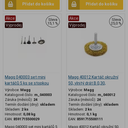
Přidat do košíku
Přidat do košíku
Akce
Akce
Sleva
Sleva
15,1 %
25,0 %
Výprodej
Výprodej
Magg 040003 set mini
Magg 40012 Kartáč okružní
kartáčů 5 ks se stopkou
50, vlnitý drát B 0,30,
Výrobce:
Magg
Výrobce:
Magg
Katalogové číslo:
m_040003
Katalogové číslo:
m_040012
Záruka (měsíců):
24
Záruka (měsíců):
24
Termín dodání (dny):
skladem
Termín dodání (dny):
skladem
Skladem:
2 ks
Skladem:
2 ks
Hmotnost:
0,08 kg
Hmotnost:
0,1 kg
EAN:
8591715500029
EAN:
8591715500111
Magg 040003 set mini kartáčů 5
Magg 40012 Kartáč okružní 50,