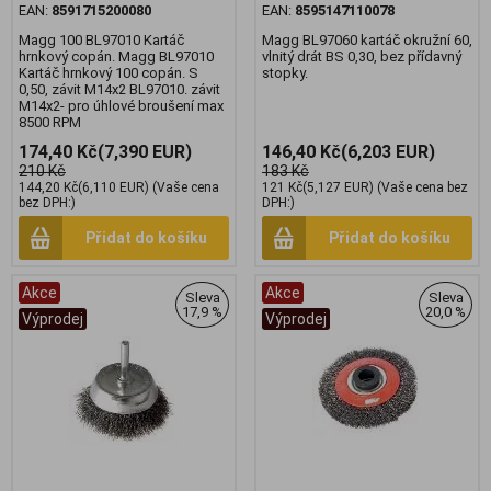
EAN:
8591715200080
EAN:
8595147110078
Magg 100 BL97010 Kartáč
Magg BL97060 kartáč okružní 60,
hrnkový copán. Magg BL97010
vlnitý drát BS 0,30, bez přídavný
Kartáč hrnkový 100 copán. S
stopky.
0,50, závit M14x2 BL97010. závit
M14x2- pro úhlové broušení max
8500 RPM
174,40 Kč
(7,390 EUR)
146,40 Kč
(6,203 EUR)
210 Kč
183 Kč
144,20 Kč
(6,110 EUR)
(Vaše cena
121 Kč
(5,127 EUR)
(Vaše cena bez
bez DPH:)
DPH:)
Přidat do košíku
Přidat do košíku
Akce
Akce
Sleva
Sleva
17,9 %
20,0 %
Výprodej
Výprodej