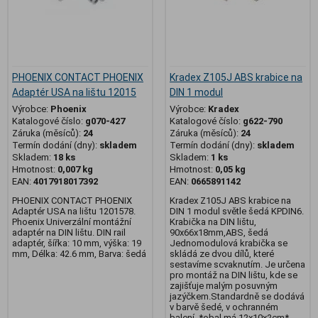
PHOENIX CONTACT PHOENIX
Kradex Z105J ABS krabice na
Adaptér USA na lištu 12015
DIN 1 modul
Výrobce:
Phoenix
Výrobce:
Kradex
Katalogové číslo:
g070-427
Katalogové číslo:
g622-790
Záruka (měsíců):
24
Záruka (měsíců):
24
Termín dodání (dny):
skladem
Termín dodání (dny):
skladem
Skladem:
18 ks
Skladem:
1 ks
Hmotnost:
0,007 kg
Hmotnost:
0,05 kg
EAN:
4017918017392
EAN:
0665891142
PHOENIX CONTACT PHOENIX
Kradex Z105J ABS krabice na
Adaptér USA na lištu 1201578.
DIN 1 modul světle šedá KPDIN6.
Phoenix Univerzální montážní
Krabička na DIN lištu,
adaptér na DIN lištu. DIN rail
90x66x18mm,ABS, šedá
adaptér, šířka: 10 mm, výška: 19
Jednomodulová krabička se
mm, Délka: 42.6 mm, Barva: šedá
skládá ze dvou dílů, které
sestavíme scvaknutím. Je určena
pro montáž na DIN lištu, kde se
zajišťuje malým posuvným
jazýčkem.Standardně se dodává
v barvě šedé, v ochranném
balení. *obal má 12x10x2cm*