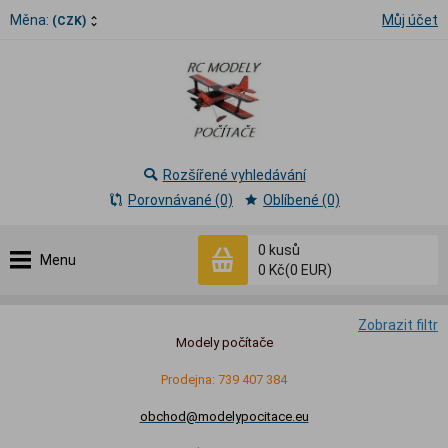
Měna:
Můj účet
(CZK)
Rozšířené vyhledávání
Porovnávané (0)
Oblíbené (0)
0
kusů
Menu
0 Kč
(0 EUR)
Zobrazit filtr
Modely počítače
Prodejna: 739 407 384
obchod@modelypocitace.eu