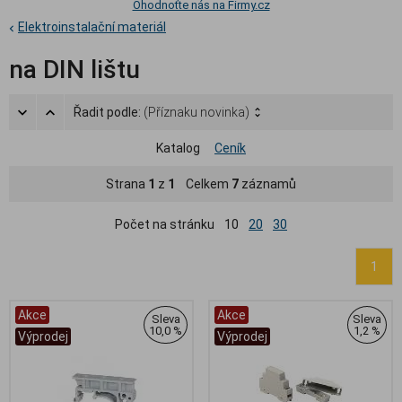
Ohodnoťte nás na Firmy.cz
Elektroinstalační materiál
na DIN lištu
Řadit podle:
(Příznaku novinka)
Katalog
Ceník
Strana
1
z
1
Celkem
7
záznamů
Počet na stránku
10
20
30
1
Akce
Akce
Sleva
Sleva
10,0 %
1,2 %
Výprodej
Výprodej