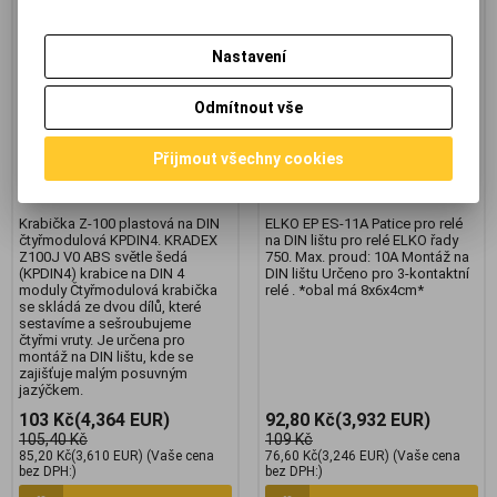
Krabička Z-100 plastová na
ELKO EP ES-11A patice pro
DIN čtyřmodulová KPDIN4
relé na DIN lištu
Nastavení
Výrobce:
Kradex
Výrobce:
ELKO EP
Katalogové číslo:
g622-603
Katalogové číslo:
g839-055
Odmítnout vše
Záruka (měsíců):
24
Záruka (měsíců):
24
Termín dodání (dny):
skladem
Termín dodání (dny):
skladem
Skladem:
1 ks
Skladem:
1 ks
Přijmout všechny cookies
Hmotnost:
0,15 kg
Hmotnost:
0,1 kg
EAN:
0435712318
EAN:
0680302265
Krabička Z-100 plastová na DIN
ELKO EP ES-11A Patice pro relé
čtyřmodulová KPDIN4. KRADEX
na DIN lištu pro relé ELKO řady
Z100J V0 ABS světle šedá
750. Max. proud: 10A Montáž na
(KPDIN4) krabice na DIN 4
DIN lištu Určeno pro 3-kontaktní
moduly Čtyřmodulová krabička
relé . *obal má 8x6x4cm*
se skládá ze dvou dílů, které
sestavíme a sešroubujeme
čtyřmi vruty. Je určena pro
montáž na DIN lištu, kde se
zajišťuje malým posuvným
jazýčkem.
103 Kč
(4,364 EUR)
92,80 Kč
(3,932 EUR)
105,40 Kč
109 Kč
85,20 Kč
(3,610 EUR)
(Vaše cena
76,60 Kč
(3,246 EUR)
(Vaše cena
bez DPH:)
bez DPH:)