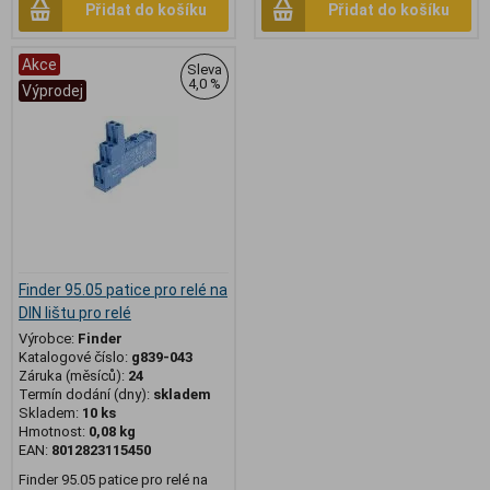
Přidat do košíku
Přidat do košíku
Akce
Sleva
4,0 %
Výprodej
Finder 95.05 patice pro relé na
DIN lištu pro relé
Výrobce:
Finder
Katalogové číslo:
g839-043
Záruka (měsíců):
24
Termín dodání (dny):
skladem
Skladem:
10 ks
Hmotnost:
0,08 kg
EAN:
8012823115450
Finder 95.05 patice pro relé na