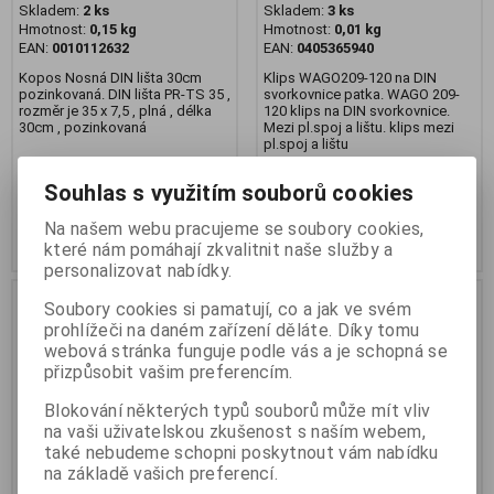
Skladem:
2 ks
Skladem:
3 ks
Hmotnost:
0,15 kg
Hmotnost:
0,01 kg
EAN:
0010112632
EAN:
0405365940
Kopos Nosná DIN lišta 30cm
Klips WAGO209-120 na DIN
pozinkovaná. DIN lišta PR-TS 35 ,
svorkovnice patka. WAGO 209-
rozměr je 35 x 7,5 , plná , délka
120 klips na DIN svorkovnice.
30cm , pozinkovaná
Mezi pl.spoj a lištu. klips mezi
pl.spoj a lištu
66,40 Kč
(2,814 EUR)
12,60 Kč
(0,534 EUR)
72 Kč
14 Kč
Souhlas s využitím souborů cookies
54,80 Kč
(2,322 EUR)
(Vaše cena
10,60 Kč
(0,449 EUR)
(Vaše cena
bez DPH:)
bez DPH:)
Na našem webu pracujeme se soubory cookies,
Přidat do košíku
Přidat do košíku
které nám pomáhají zkvalitnit naše služby a
personalizovat nabídky.
Akce
Akce
Sleva
Sleva
Soubory cookies si pamatují, co a jak ve svém
2,3 %
15,1 %
Výprodej
Výprodej
prohlížeči na daném zařízení děláte. Díky tomu
webová stránka funguje podle vás a je schopná se
přizpůsobit vašim preferencím.
Blokování některých typů souborů může mít vliv
na vaši uživatelskou zkušenost s naším webem,
také nebudeme schopni poskytnout vám nabídku
na základě vašich preferencí.