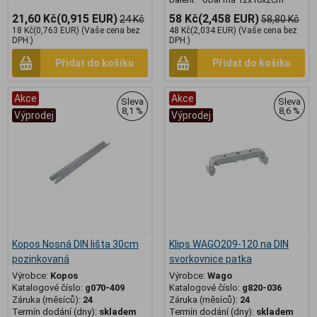
21,60 Kč
(0,915 EUR)
58 Kč
(2,458 EUR)
24 Kč
58,80 Kč
18 Kč
(0,763 EUR)
(Vaše cena bez
48 Kč
(2,034 EUR)
(Vaše cena bez
DPH:)
DPH:)
Přidat do košíku
Přidat do košíku
Akce
Akce
Sleva
Sleva
8,1 %
8,6 %
Výprodej
Výprodej
Kopos Nosná DIN lišta 30cm
Klips WAGO209-120 na DIN
pozinkovaná
svorkovnice patka
Výrobce:
Kopos
Výrobce:
Wago
Katalogové číslo:
g070-409
Katalogové číslo:
g820-036
Záruka (měsíců):
24
Záruka (měsíců):
24
Termín dodání (dny):
skladem
Termín dodání (dny):
skladem