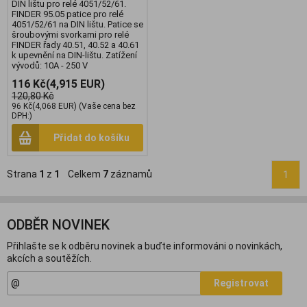
DIN lištu pro relé 4051/52/61.
FINDER 95.05 patice pro relé
4051/52/61 na DIN lištu. Patice se
šroubovými svorkami pro relé
FINDER řady 40.51, 40.52 a 40.61
k upevnění na DIN-lištu. Zatížení
vývodů: 10A - 250 V
116 Kč
(4,915 EUR)
120,80 Kč
96 Kč
(4,068 EUR)
(Vaše cena bez
DPH:)
Přidat do košíku
Strana
1
z
1
Celkem
7
záznamů
1
ODBĚR NOVINEK
Přihlašte se k odběru novinek a buďte informováni o novinkách,
akcích a soutěžích.
Registrovat