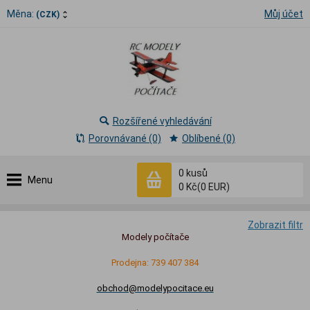
Měna:
Můj účet
(CZK)
Rozšířené vyhledávání
Porovnávané (0)
Oblíbené (0)
0
kusů
Menu
0 Kč
(0 EUR)
Zobrazit filtr
Modely počítače
Prodejna: 739 407 384
obchod@modelypocitace.eu