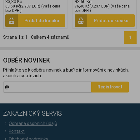
83,80 Kč
93,60 Kč
68,60 Kč
(2,907 EUR)
(Vaše cena
76,40 Kč
(3,237 EUR)
(Vaše cena
bez DPH:)
bez DPH:)
Přidat do košíku
Přidat do košíku
Strana
1
z
1
Celkem
4
záznamů
1
ODBĚR NOVINEK
Přihlašte se k odběru novinek a buďte informováni o novinkách,
akcích a soutěžích.
Registrovat
ZÁKAZNICKÝ SERVIS
Ochrana osobních údajů
Kontakt
Obchodní podmínky