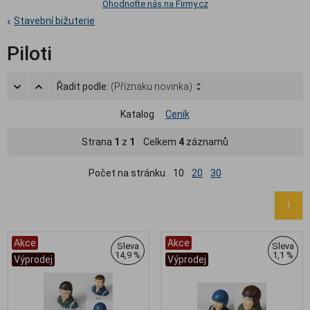
Ohodnoťte nás na Firmy.cz
Stavební bižuterie
Piloti
Řadit podle:
(Příznaku novinka)
Katalog
Ceník
Strana
1
z
1
Celkem
4
záznamů
Počet na stránku
10
20
30
1
Akce
Akce
Sleva
Sleva
14,9 %
1,1 %
Výprodej
Výprodej