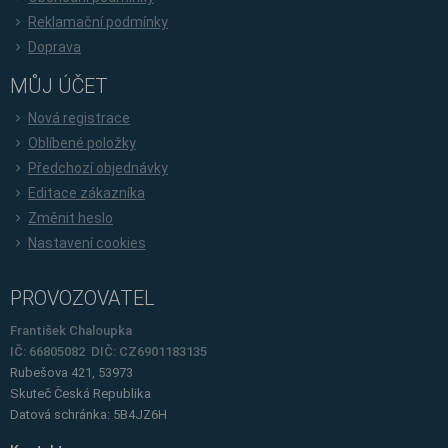
Reklamační podmínky
Doprava
MŮJ ÚČET
Nová registrace
Oblíbené položky
Předchozí objednávky
Editace zákazníka
Změnit heslo
Nastavení cookies
PROVOZOVATEL
František Chaloupka
IČ: 66805082 DIČ: CZ6901183135
Rubešova 421, 53973
Skuteč
Česká Republika
Datová schránka: 5B4JZ6H