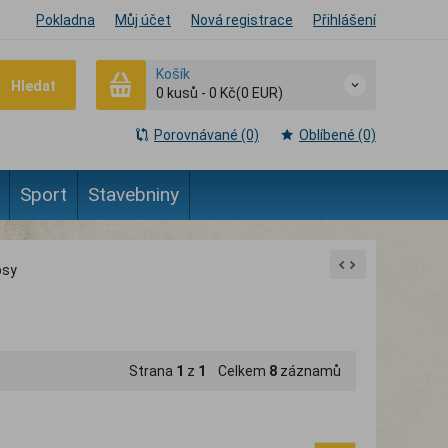
Pokladna
Můj účet
Nová registrace
Přihlášení
Košík
Hledat
0
kusů
-
0 Kč
(0 EUR)
Porovnávané (0)
Oblíbené (0)
Sport
Stavebniny
psy
Strana
1
z
1
Celkem
8
záznamů