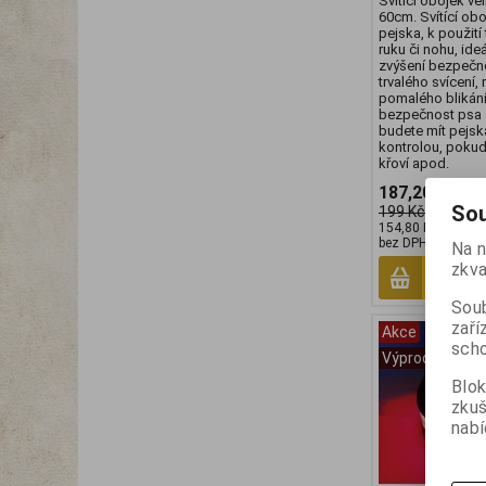
Svítící obojek ve
60cm. Svítící ob
pejska, k použití
ruku či nohu, ide
zvýšení bezpečno
trvalého svícení,
pomalého blikání
bezpečnost psa 
budete mít pejsk
kontrolou, poku
křoví apod.
187,20 Kč
(7,
Sou
199 Kč
154,80 Kč
(6,559 
bez DPH:)
Na n
zkva
Přid
Soub
zaří
Akce
scho
Výprodej
Blok
zku
nabí