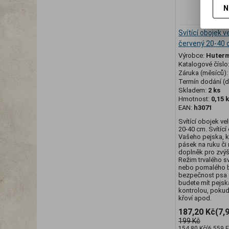
N
Svítící obojek v
červený 20-40
Výrobce:
Huter
Katalogové číslo
Záruka (měsíců)
Termín dodání (d
Skladem:
2 ks
Hmotnost:
0,15 
EAN:
h3071
Svítící obojek ve
20-40 cm. Svítící
Vašeho pejska, k 
pásek na ruku či 
doplněk pro zvýš
Režim trvalého sv
nebo pomalého bl
bezpečnost psa 
budete mít pejsk
kontrolou, poku
křoví apod.
187,20 Kč
(7,
199 Kč
154,80 Kč
(6,559 