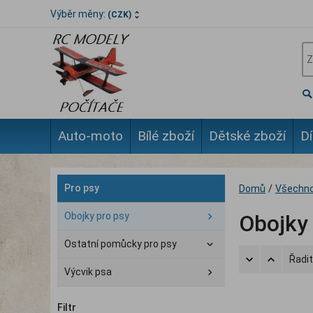
Výběr měny:
(CZK)
Auto-moto
Bílé zboží
Dětské zboží
Dí
Pro psy
Domů
/
Všechno
Obojky pro psy
Obojky 
Ostatní pomůcky pro psy
Řadit
Výcvik psa
Filtr