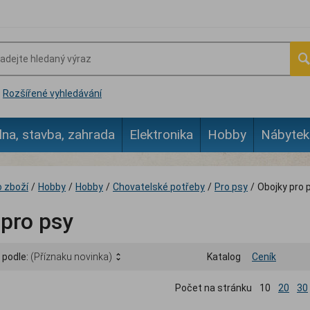
Rozšířené vyhledávání
lna, stavba, zahrada
Elektronika
Hobby
Nábytek
 zboží
/
Hobby
/
Hobby
/
Chovatelské potřeby
/
Pro psy
/
Obojky pro 
pro psy
 podle:
(Příznaku novinka)
Katalog
Ceník
Počet na stránku
10
20
30