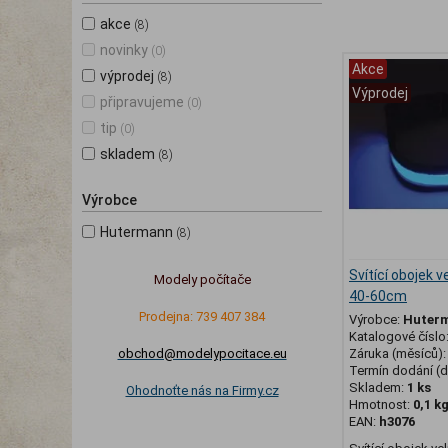
akce
(8)
novinky
(0)
Akce
výprodej
(8)
Výprodej
připravujeme
(0)
tip
(0)
skladem
(8)
Výrobce
Hutermann
(8)
Svítící obojek v
Modely počítače
40-60cm
Prodejna: 739 407 384
Výrobce:
Huter
Katalogové číslo
obchod@modelypocitace.eu
Záruka (měsíců)
Termín dodání (d
Skladem:
1 ks
Ohodnoťte nás na Firmy.cz
Hmotnost:
0,1 k
EAN:
h3076