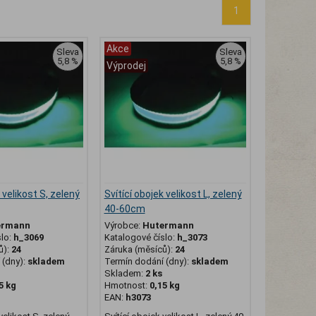
1
Akce
Sleva
Sleva
5,8 %
5,8 %
Výprodej
 velikost S, zelený
Svítící obojek velikost L, zelený
40-60cm
ermann
Výrobce:
Hutermann
slo:
h_3069
Katalogové číslo:
h_3073
ů):
24
Záruka (měsíců):
24
(dny):
skladem
Termín dodání (dny):
skladem
Skladem:
2 ks
5 kg
Hmotnost:
0,15 kg
EAN:
h3073