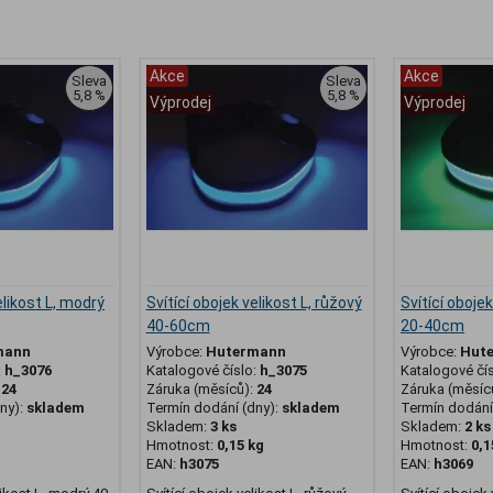
Akce
Akce
Sleva
Sleva
5,8 %
5,8 %
Výprodej
Výprodej
elikost L, modrý
Svítící obojek velikost L, růžový
Svítící obojek
40-60cm
20-40cm
mann
Výrobce:
Hutermann
Výrobce:
Hut
:
h_3076
Katalogové číslo:
h_3075
Katalogové čí
:
24
Záruka (měsíců):
24
Záruka (měsíc
ny):
skladem
Termín dodání (dny):
skladem
Termín dodání 
Skladem:
3 ks
Skladem:
2 ks
g
Hmotnost:
0,15 kg
Hmotnost:
0,1
EAN:
h3075
EAN:
h3069