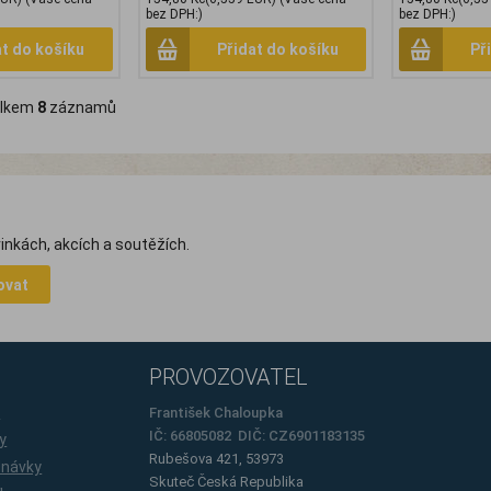
bez DPH:)
bez DPH:)
at do košíku
Přidat do košíku
Př
lkem
8
záznamů
inkách, akcích a soutěžích.
ovat
PROVOZOVATEL
e
František Chaloupka
IČ: 66805082 DIČ: CZ6901183135
y
Rubešova 421, 53973
dnávky
Skuteč
Česká Republika