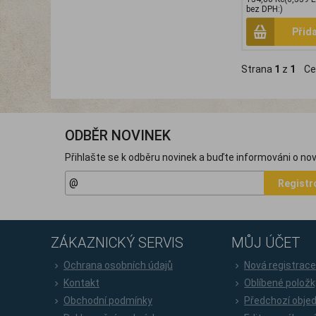
bez DPH:)
Přid
Strana
1
z
1
Ce
ODBĚR NOVINEK
Přihlašte se k odběru novinek a buďte informováni o nov
Registr
ZÁKAZNICKÝ SERVIS
MŮJ ÚČET
Ochrana osobních údajů
Nová registrac
Kontakt
Oblíbené položk
Obchodní podmínky
Předchozí obje