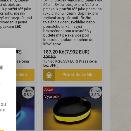
velikost S, zelený
Svítící obojek velikost L, zelený 40-
cí obojek pro
60cm. Svítící obojek pro Vašeho
 k použití též jako
pejska, k použití též jako pásek na
či nohu, ideální
ruku či nohu, ideální doplněk pro
výšení bezpečnosti..
zvýšení bezpečnosti.. Režim
ovedení s jasně
trvalého svícení, rychlého nebo
 páskem LED
pomalého blikání zvýší
bezpečnost psa a rovněž Vy
budete mít pejska více pod
kontrolou, pokud zaběhne do
křoví apod.
7,932 EUR)
187,20 Kč
(7,932 EUR)
199 Kč
9 EUR)
(Vaše cena
154,80 Kč
(6,559 EUR)
(Vaše cena
bez DPH:)
jí
idat do košíku
Přidat do košíku
m
Akce
Sleva
Sleva
5,8 %
3,5 %
Výprodej
kou
vám