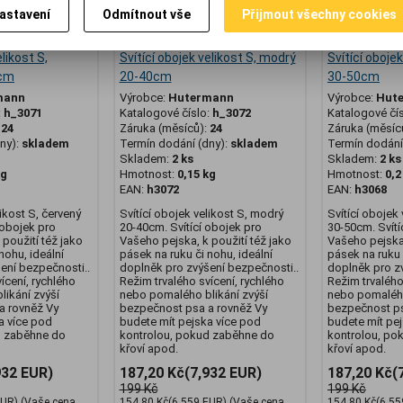
astavení
Odmítnout vše
Přijmout všechny cookies
elikost S,
Svítící obojek velikost S, modrý
Svítící oboje
 cm
20-40cm
30-50cm
mann
Výrobce:
Hutermann
Výrobce:
Hut
:
h_3071
Katalogové číslo:
h_3072
Katalogové čí
:
24
Záruka (měsíců):
24
Záruka (měsíc
ny):
skladem
Termín dodání (dny):
skladem
Termín dodání 
Skladem:
2 ks
Skladem:
2 ks
kg
Hmotnost:
0,15 kg
Hmotnost:
0,2
EAN:
h3072
EAN:
h3068
likost S, červený
Svítící obojek velikost S, modrý
Svítící obojek
 obojek pro
20-40cm. Svítící obojek pro
30-50cm. Svítí
použití též jako
Vašeho pejska, k použití též jako
Vašeho pejska,
nohu, ideální
pásek na ruku či nohu, ideální
pásek na ruku 
ení bezpečnosti..
doplněk pro zvýšení bezpečnosti..
doplněk pro z
ícení, rychlého
Režim trvalého svícení, rychlého
Režim trvalého
ikání zvýší
nebo pomalého blikání zvýší
nebo pomalého
a rovněž Vy
bezpečnost psa a rovněž Vy
bezpečnost ps
a více pod
budete mít pejska více pod
budete mít pe
d zaběhne do
kontrolou, pokud zaběhne do
kontrolou, po
křoví apod.
křoví apod.
932 EUR)
187,20 Kč
(7,932 EUR)
187,20 Kč
(
199 Kč
199 Kč
EUR)
(Vaše cena
154,80 Kč
(6,559 EUR)
(Vaše cena
154,80 Kč
(6,55