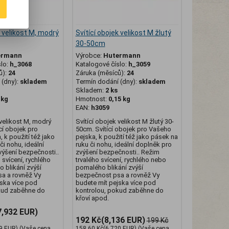
k velikost M, modrý
Svítící obojek velikost M žlutý
30-50cm
ermann
Výrobce:
Hutermann
slo:
h_3068
Katalogové číslo:
h_3059
ů):
24
Záruka (měsíců):
24
(dny):
skladem
Termín dodání (dny):
skladem
Skladem:
2 ks
 kg
Hmotnost:
0,15 kg
EAN:
h3059
 velikost M, modrý
Svítící obojek velikost M žlutý 30-
cí obojek pro
50cm. Svítící obojek pro Vašeho
 k použití též jako
pejska, k použití též jako pásek na
či nohu, ideální
ruku či nohu, ideální doplněk pro
výšení bezpečnosti..
zvýšení bezpečnosti.. Režim
 svícení, rychlého
trvalého svícení, rychlého nebo
 blikání zvýší
pomalého blikání zvýší
a a rovněž Vy
bezpečnost psa a rovněž Vy
jska více pod
budete mít pejska více pod
kud zaběhne do
kontrolou, pokud zaběhne do
křoví apod.
7,932 EUR)
192 Kč
(8,136 EUR)
199 Kč
9 EUR)
(Vaše cena
158,60 Kč
(6,720 EUR)
(Vaše cena