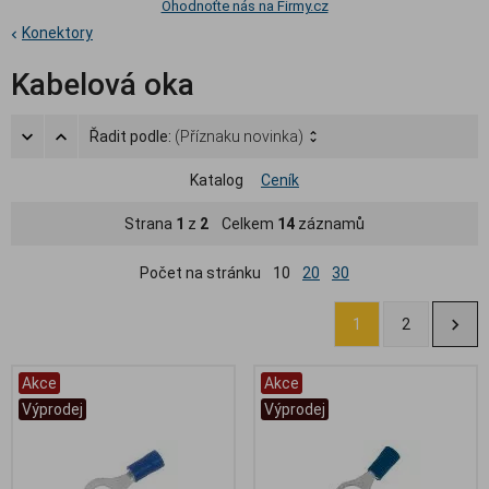
Ohodnoťte nás na Firmy.cz
Konektory
Kabelová oka
Řadit podle:
(Příznaku novinka)
Katalog
Ceník
Strana
1
z
2
Celkem
14
záznamů
Počet na stránku
10
20
30
1
2
Akce
Akce
Výprodej
Výprodej