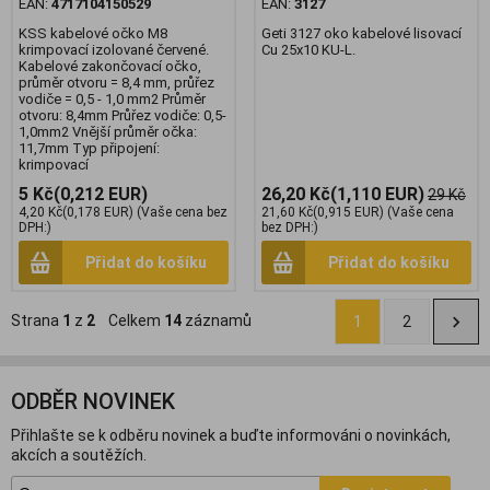
EAN:
4717104150529
EAN:
3127
KSS kabelové očko M8
Geti 3127 oko kabelové lisovací
krimpovací izolované červené.
Cu 25x10 KU-L.
Kabelové zakončovací očko,
průměr otvoru = 8,4 mm, průřez
vodiče = 0,5 - 1,0 mm2 Průměr
otvoru: 8,4mm Průřez vodiče: 0,5-
1,0mm2 Vnější průměr očka:
11,7mm Typ připojení:
krimpovací
5 Kč
(0,212 EUR)
26,20 Kč
(1,110 EUR)
29 Kč
4,20 Kč
(0,178 EUR)
(Vaše cena bez
21,60 Kč
(0,915 EUR)
(Vaše cena
DPH:)
bez DPH:)
Přidat do košíku
Přidat do košíku
Strana
1
z
2
Celkem
14
záznamů
1
2
ODBĚR NOVINEK
Přihlašte se k odběru novinek a buďte informováni o novinkách,
akcích a soutěžích.