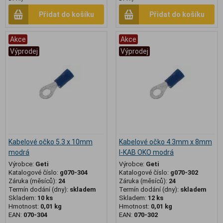
Přidat do košíku
Přidat do košíku
Akce
Akce
Výprodej
Výprodej
Kabelové očko 5.3 x 10mm
Kabelové očko 4.3mm x 8mm
modrá
I-KAB OKO modrá
Výrobce:
Geti
Výrobce:
Geti
Katalogové číslo:
g070-304
Katalogové číslo:
g070-302
Záruka (měsíců):
24
Záruka (měsíců):
24
Termín dodání (dny):
skladem
Termín dodání (dny):
skladem
Skladem:
10 ks
Skladem:
12 ks
Hmotnost:
0,01 kg
Hmotnost:
0,01 kg
EAN:
070-304
EAN:
070-302