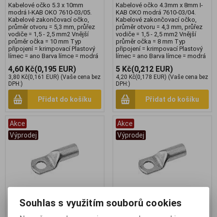
Kabelové očko 5.3 x 10mm
Kabelové očko 4.3mm x 8mm I-
modrá I-KAB OKO 7610-03/05.
KAB OKO modrá 7610-03/04.
Kabelové zakončovací očko,
Kabelové zakončovací očko,
průměr otvoru = 5,3 mm, průřez
průměr otvoru = 4,3 mm, průřez
vodiče = 1,5 - 2,5 mm2 Vnější
vodiče = 1,5 - 2,5 mm2 Vnější
průměr očka = 10 mm Typ
průměr očka = 8 mm Typ
připojení = krimpovací Plastový
připojení = krimpovací Plastový
límec = ano Barva límce = modrá
límec = ano Barva límce = modrá
4,60 Kč
(0,195 EUR)
5 Kč
(0,212 EUR)
3,80 Kč
(0,161 EUR)
(Vaše cena bez
4,20 Kč
(0,178 EUR)
(Vaše cena bez
DPH:)
DPH:)
Přidat do košíku
Přidat do košíku
Akce
Akce
Výprodej
Výprodej
Souhlas s využitím souborů cookies