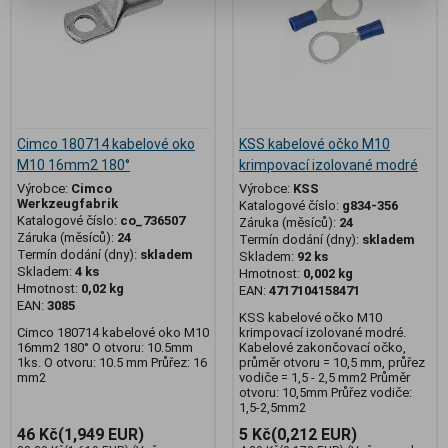
Cimco 180714 kabelové oko
KSS kabelové očko M10
M10 16mm2 180°
krimpovací izolované modré
Výrobce:
Cimco
Výrobce:
KSS
Werkzeugfabrik
Katalogové číslo:
g834-356
Katalogové číslo:
co_736507
Záruka (měsíců):
24
Záruka (měsíců):
24
Termín dodání (dny):
skladem
Termín dodání (dny):
skladem
Skladem:
92 ks
Skladem:
4 ks
Hmotnost:
0,002 kg
Hmotnost:
0,02 kg
EAN:
4717104158471
EAN:
3085
KSS kabelové očko M10
Cimco 180714 kabelové oko M10
krimpovací izolované modré.
16mm2 180° O otvoru: 10.5mm
Kabelové zakončovací očko,
1ks. O otvoru: 10.5 mm Průřez: 16
průměr otvoru = 10,5 mm, průřez
mm2
vodiče = 1,5 - 2,5 mm2 Průměr
otvoru: 10,5mm Průřez vodiče:
1,5-2,5mm2
46 Kč
(1,949 EUR)
5 Kč
(0,212 EUR)