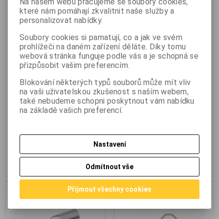
Na našem webu pracujeme se soubory cookies,
Cimco 180715 kabelové oko
Cimco 180725 kabelové oko
které nám pomáhají zkvalitnit naše služby a
M12 16mm2 180°
M12/25mm2 180°
personalizovat nabídky.
Výrobce:
Cimco
Výrobce:
Cimco
Werkzeugfabrik
Werkzeugfabrik
Soubory cookies si pamatují, co a jak ve svém
Katalogové číslo:
co_736529
Katalogové číslo:
co_736613
prohlížeči na daném zařízení děláte. Díky tomu
Záruka (měsíců):
24
Záruka (měsíců):
24
webová stránka funguje podle vás a je schopná se
Termín dodání (dny):
skladem
Termín dodání (dny):
skladem
přizpůsobit vašim preferencím.
Skladem:
10 ks
Skladem:
10 ks
Hmotnost:
0,02 kg
Hmotnost:
0,02 kg
Blokování některých typů souborů může mít vliv
EAN:
3082
EAN:
3084
na vaši uživatelskou zkušenost s naším webem,
Cimco 180715 kabelové oko
Cimco 180725 kabelové oko
také nebudeme schopni poskytnout vám nabídku
180° M12 16mm2 O otvoru:
M12/25mm2 180° O otvoru: 13
na základě vašich preferencí.
13mm 1ks. O otvoru: 13 mm
mm 1ks. O otvoru: 13 mm Průřez:
Průřez: 16 mm2
25 mm2
37 Kč
(1,568 EUR)
35,20 Kč
(1,492 EUR)
30,60 Kč
(1,297 EUR)
(Vaše cena
29,20 Kč
(1,237 EUR)
(Vaše cena
Nastavení
bez DPH:)
bez DPH:)
Přidat do košíku
Přidat do košíku
Odmítnout vše
Akce
Akce
Přijmout všechny cookies
Výprodej
Výprodej