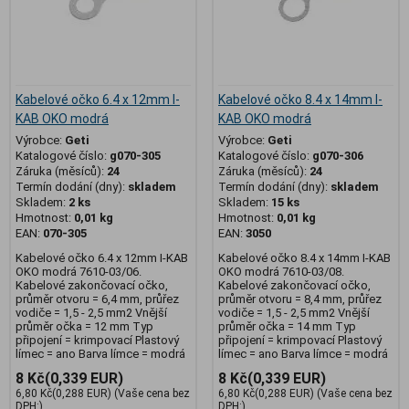
Kabelové očko 6.4 x 12mm I-
Kabelové očko 8.4 x 14mm I-
KAB OKO modrá
KAB OKO modrá
Výrobce:
Geti
Výrobce:
Geti
Katalogové číslo:
g070-305
Katalogové číslo:
g070-306
Záruka (měsíců):
24
Záruka (měsíců):
24
Termín dodání (dny):
skladem
Termín dodání (dny):
skladem
Skladem:
2 ks
Skladem:
15 ks
Hmotnost:
0,01 kg
Hmotnost:
0,01 kg
EAN:
070-305
EAN:
3050
Kabelové očko 6.4 x 12mm I-KAB
Kabelové očko 8.4 x 14mm I-KAB
OKO modrá 7610-03/06.
OKO modrá 7610-03/08.
Kabelové zakončovací očko,
Kabelové zakončovací očko,
průměr otvoru = 6,4 mm, průřez
průměr otvoru = 8,4 mm, průřez
vodiče = 1,5 - 2,5 mm2 Vnější
vodiče = 1,5 - 2,5 mm2 Vnější
průměr očka = 12 mm Typ
průměr očka = 14 mm Typ
připojení = krimpovací Plastový
připojení = krimpovací Plastový
límec = ano Barva límce = modrá
límec = ano Barva límce = modrá
8 Kč
(0,339 EUR)
8 Kč
(0,339 EUR)
6,80 Kč
(0,288 EUR)
(Vaše cena bez
6,80 Kč
(0,288 EUR)
(Vaše cena bez
DPH:)
DPH:)