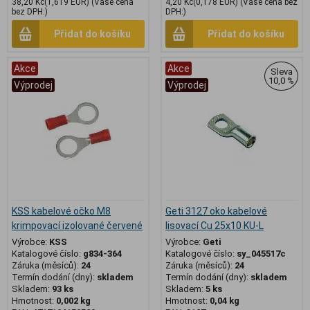
38,20 Kč
(1,619 EUR)
(Vaše cena
4,20 Kč
(0,178 EUR)
(Vaše cena bez
bez DPH:)
DPH:)
Přidat do košíku
Přidat do košíku
Akce
Akce
Sleva
10,0 %
Výprodej
Výprodej
KSS kabelové očko M8
Geti 3127 oko kabelové
krimpovací izolované červené
lisovací Cu 25x10 KU-L
Výrobce:
KSS
Výrobce:
Geti
Katalogové číslo:
g834-364
Katalogové číslo:
sy_045517c
Záruka (měsíců):
24
Záruka (měsíců):
24
Termín dodání (dny):
skladem
Termín dodání (dny):
skladem
Skladem:
93 ks
Skladem:
5 ks
Hmotnost:
0,002 kg
Hmotnost:
0,04 kg