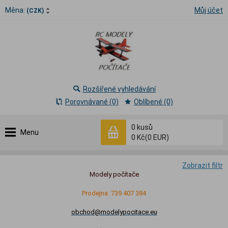
Měna:
Můj účet
(CZK)
Rozšířené vyhledávání
Porovnávané (0)
Oblíbené (0)
0
kusů
Menu
0 Kč
(0 EUR)
Zobrazit filtr
Modely počítače
Prodejna: 739 407 384
obchod@modelypocitace.eu