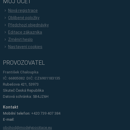
MŮJ ÚČET
Nová registrace
Oblíbené položky
Předchozí objednávky
Editace zákazníka
Změnit heslo
Nastavení cookies
PROVOZOVATEL
František Chaloupka
IČ: 66805082 DIČ: CZ6901183135
Rubešova 421, 53973
Skuteč
Česká Republika
Datová schránka: 5B4JZ6H
Kontakt
Mobilní telefon:
+420 739 407 384
E-mail:
obchod@modelypocitace.eu