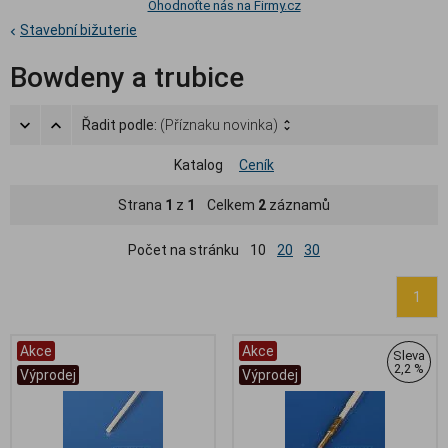
Ohodnoťte nás na Firmy.cz
Stavební bižuterie
Bowdeny a trubice
Řadit podle:
(Příznaku novinka)
Katalog
Ceník
Strana
1
z
1
Celkem
2
záznamů
Počet na stránku
10
20
30
1
Akce
Akce
Sleva
2,2 %
Výprodej
Výprodej