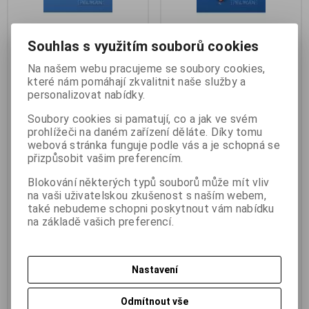
Souhlas s využitím souborů cookies
Na našem webu pracujeme se soubory cookies,
Bowdenová trubice M2 1.5m
Kompletní bowden - tisícihran
které nám pomáhají zkvalitnit naše služby a
vnitřní
M3 1.5m s drátem
personalizovat nabídky.
Výrobce:
Pelikán
Výrobce:
Pelikán
Soubory cookies si pamatují, co a jak ve svém
Katalogové číslo:
j_050063
Katalogové číslo:
j_050092
Záruka (měsíců):
24
Záruka (měsíců):
24
prohlížeči na daném zařízení děláte. Díky tomu
Termín dodání (dny):
skladem
Termín dodání (dny):
skladem
webová stránka funguje podle vás a je schopná se
Skladem:
4 ks
Skladem:
3 ks
přizpůsobit vašim preferencím.
Hmotnost:
0,05 kg
Hmotnost:
0,05 kg
EAN:
050063
EAN:
050092
Blokování některých typů souborů může mít vliv
na vaši uživatelskou zkušenost s naším webem,
Bowdenová trubice M2 1.5m
Kompletní bowden - tisícihran
vnitřní Pelikán Bowdenová
M3 1.5m s drátem Pelikán
také nebudeme schopni poskytnout vám nabídku
trubice M2 vnitřní 1,5 m.
Bowden M3 tisícihran s drátem
na základě vašich preferencí.
Bowdenová trubice M2 vnitřní 1,5
1,5 m. Bowden M3 tisícihran s
m
drátem 1,5 m
10,80 Kč
(0,458 EUR)
66 Kč
(2,797 EUR)
67,60 Kč
9 Kč
(0,381 EUR)
(Vaše cena bez
54,60 Kč
(2,314 EUR)
(Vaše cena
Nastavení
DPH:)
bez DPH:)
Přidat do košíku
Přidat do košíku
Odmítnout vše