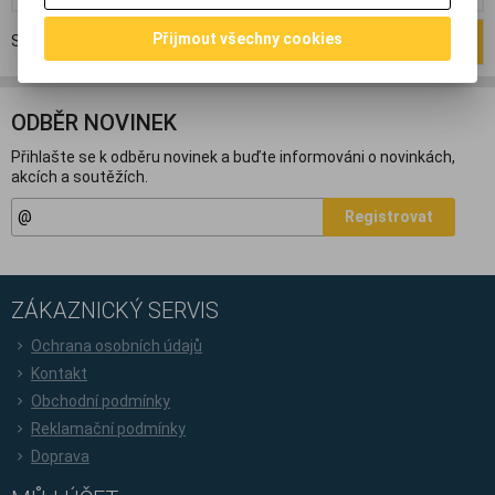
Přijmout všechny cookies
Strana
1
z
1
Celkem
2
záznamů
1
ODBĚR NOVINEK
Přihlašte se k odběru novinek a buďte informováni o novinkách,
akcích a soutěžích.
Registrovat
ZÁKAZNICKÝ SERVIS
Ochrana osobních údajů
Kontakt
Obchodní podmínky
Reklamační podmínky
Doprava