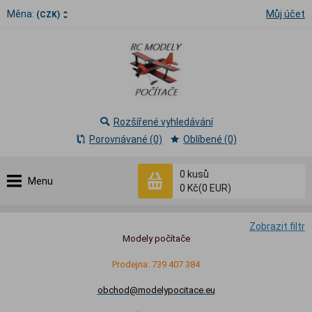
Měna:
Můj účet
(CZK)
Rozšířené vyhledávání
Porovnávané (0)
Oblíbené (0)
0
kusů
Menu
0 Kč
(0 EUR)
Zobrazit filtr
Modely počítače
Prodejna: 739 407 384
obchod@modelypocitace.eu