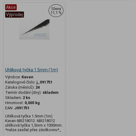
Akce
Sleva
11,1 %
Výprodej
Uhlíková tyčka 1.5mm (1m)
Výrobce:
Kavan
Katalogové číslo:
j_091751
Záruka (měsíců):
24
Termín dodání (dny):
skladem
Skladem:
2 ks
Hmotnost:
0,005 kg
EAN:
J091751
Uhlíková tyčka 1.5mm (1m)
Kavan 6BI218012. 6BI218012
uhlíková tyčka 1,5mm x 1000mm .
*nelze zasílat přes zásilkovnu*_