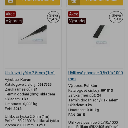
Akce
Akce
Sleva
Sleva
2,4 %
17,9 %
Výprodej
Výprodej
Uhlíková tyčka 2.5mm (1m)
Uhlíková pásnice 0,5x10x1000
mm
Výrobce:
Kavan
Katalogové číslo:
j_0917525
Výrobce:
Pelikán
Záruka (měsíců):
24
Katalogové číslo:
j_091813
Termín dodání (dny):
skladem
Záruka (měsíců):
24
Skladem:
1 ks
Termín dodání (dny):
skladem
Hmotnost:
0,008 kg
Skladem:
3 ks
EAN:
3013
Hmotnost:
0,01 kg
EAN:
3015
Uhlíková tyčka 2.5mm (1m)
Pelikán 6BI218018 uhlíková tyčka
Uhlíková pásnice 0,5x10x1000
2,5mm x 1000mm . Tyč z
mm. Pelikán 6BI22405 uhlíková