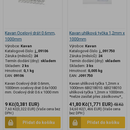
Kavan Ocelový drát 0.6mm,
Kavan uhlíková tyčka 1,2mm x
1000mm
1000mm
Výrobce:
Kavan
Výrobce:
Kavan
Katalogové číslo:
j_09106
Katalogové číslo:
j_091750
Záruka (měsíců):
24
Záruka (měsíců):
24
Termín dodání (dny):
skladem
Termín dodání (dny):
skladem
Skladem:
2 ks
Skladem:
3 ks
Hmotnost:
0,1 kg
Hmotnost:
0,005 kg
EAN:
09106
EAN:
J091750
Kavan Ocelový drát 0.6mm,
Kavan uhlíková tyčka 1,2mm x
1000mm ocelovy drat 0.6x1000
1000mm 6BI218010. 6BI218010
mm. Ocelový drát 0.6 x 1000 mm
uhlíková tyčka 1,2mm x 1000mm .
*nelze zasílat přes zásilkovnu*_
9 Kč
(0,381 EUR)
41,80 Kč
(1,771 EUR)
48 Kč
7,60 Kč
(0,322 EUR)
(Vaše cena bez
34,60 Kč
(1,466 EUR)
(Vaše cena
DPH:)
bez DPH:)
Přidat do košíku
Přidat do košíku