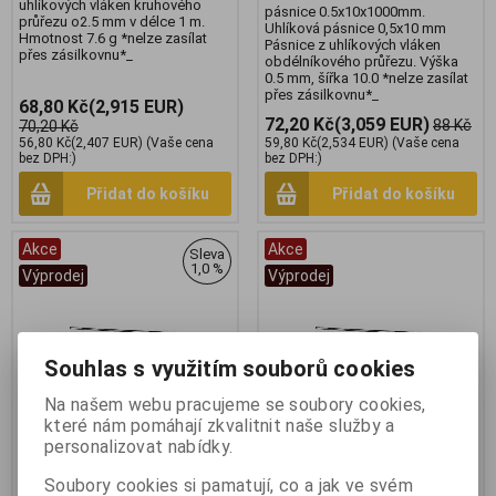
uhlíkových vláken kruhového
pásnice 0.5x10x1000mm.
průřezu o2.5 mm v délce 1 m.
Uhlíková pásnice 0,5x10 mm
Hmotnost 7.6 g *nelze zasílat
Pásnice z uhlíkových vláken
přes zásilkovnu*_
obdélníkového průřezu. Výška
0.5 mm, šířka 10.0 *nelze zasílat
přes zásilkovnu*_
68,80 Kč
(2,915 EUR)
72,20 Kč
(3,059 EUR)
88 Kč
70,20 Kč
56,80 Kč
(2,407 EUR)
(Vaše cena
59,80 Kč
(2,534 EUR)
(Vaše cena
bez DPH:)
bez DPH:)
Přidat do košíku
Přidat do košíku
Akce
Akce
Sleva
1,0 %
Výprodej
Výprodej
Souhlas s využitím souborů cookies
Na našem webu pracujeme se soubory cookies,
které nám pomáhají zkvalitnit naše služby a
personalizovat nabídky.
Kavan Ocelový drát 5.0mm,
Kavan Ocelový drát 6.0mm,
Soubory cookies si pamatují, co a jak ve svém