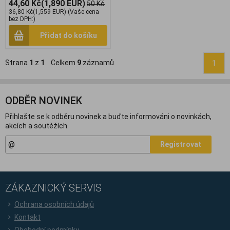
44,60 Kč
(1,890 EUR)
50 Kč
36,80 Kč
(1,559 EUR)
(Vaše cena
bez DPH:)
Přidat do košíku
Strana
1
z
1
Celkem
9
záznamů
1
ODBĚR NOVINEK
Přihlašte se k odběru novinek a buďte informováni o novinkách,
akcích a soutěžích.
Registrovat
ZÁKAZNICKÝ SERVIS
Ochrana osobních údajů
Kontakt
Obchodní podmínky