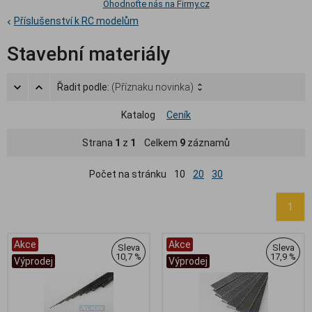
Ohodnoťte nás na Firmy.cz
Příslušenství k RC modelům
Stavební materiály
Řadit podle:
(Příznaku novinka)
Katalog
Ceník
Strana
1
z
1
Celkem
9
záznamů
Počet na stránku
10
20
30
1
Akce
Akce
Sleva
Sleva
10,7 %
17,9 %
Výprodej
Výprodej