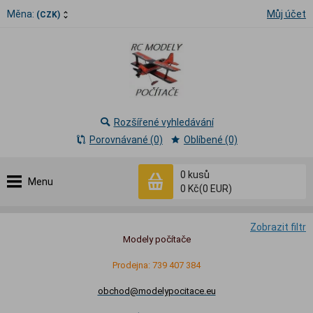
Měna:
Můj účet
(CZK)
Rozšířené vyhledávání
Porovnávané (0)
Oblíbené (0)
0
kusů
Menu
0 Kč
(0 EUR)
Zobrazit filtr
Modely počítače
Prodejna: 739 407 384
obchod@modelypocitace.eu