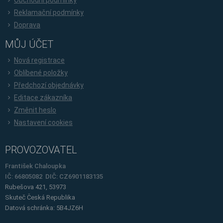
Reklamační podmínky
Doprava
MŮJ ÚČET
Nová registrace
Oblíbené položky
Předchozí objednávky
Editace zákazníka
Změnit heslo
Nastavení cookies
PROVOZOVATEL
František Chaloupka
IČ: 66805082 DIČ: CZ6901183135
Rubešova 421, 53973
Skuteč
Česká Republika
Datová schránka: 5B4JZ6H