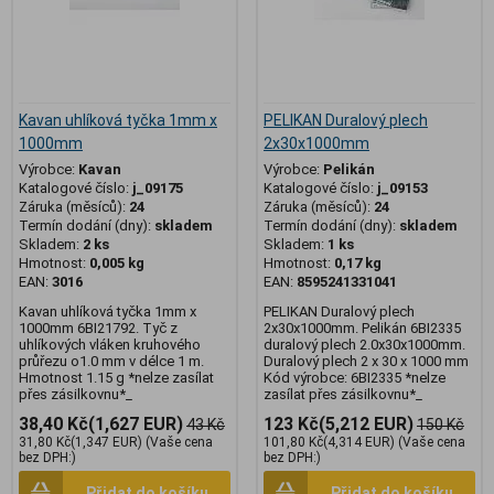
Kavan uhlíková tyčka 1mm x
PELIKAN Duralový plech
1000mm
2x30x1000mm
Výrobce:
Kavan
Výrobce:
Pelikán
Katalogové číslo:
j_09175
Katalogové číslo:
j_09153
Záruka (měsíců):
24
Záruka (měsíců):
24
Termín dodání (dny):
skladem
Termín dodání (dny):
skladem
Skladem:
2 ks
Skladem:
1 ks
Hmotnost:
0,005 kg
Hmotnost:
0,17 kg
EAN:
3016
EAN:
8595241331041
Kavan uhlíková tyčka 1mm x
PELIKAN Duralový plech
1000mm 6BI21792. Tyč z
2x30x1000mm. Pelikán 6BI2335
uhlíkových vláken kruhového
duralový plech 2.0x30x1000mm.
průřezu o1.0 mm v délce 1 m.
Duralový plech 2 x 30 x 1000 mm
Hmotnost 1.15 g *nelze zasílat
Kód výrobce: 6BI2335 *nelze
přes zásilkovnu*_
zasílat přes zásilkovnu*_
38,40 Kč
(1,627 EUR)
123 Kč
(5,212 EUR)
43 Kč
150 Kč
31,80 Kč
(1,347 EUR)
(Vaše cena
101,80 Kč
(4,314 EUR)
(Vaše cena
bez DPH:)
bez DPH:)
Přidat do košíku
Přidat do košíku