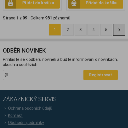
Přidat do košíku
Přidat do košíku
Strana
1
z
99
Celkem
981
záznamů
1
2
3
4
5
ODBĚR NOVINEK
Přihlašte se k odběru novinek a buďte informováni o novinkách,
akcích a soutěžích.
Registrovat
ZÁKAZNICKÝ SERVIS
Ochrana osobních údajů
Kontakt
Obchodní podmínky