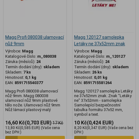
Magg Profi 080038 ulamovací
Magg 120127 samolepka
nůž 9mm
Letáky ne 37x52mm znak
Výrobce:
Magg
Výrobce:
Magg
Katalogové číslo:
m_080038
Katalogové číslo:
m_120127
Záruka (měsíců):
24
Záruka (měsíců):
24
Termín dodání (dny):
skladem
Termín dodání (dny):
skladem
Skladem:
7 ks
Skladem:
26 ks
Hmotnost:
0,1 kg
Hmotnost:
0,01 kg
EAN:
8591715540377
EAN:
8591715581264
Magg Profi 080038 ulamovací
Magg 120127 samolepka Letáky
nůž 9mm. Magg 080038
ne 37x52mm znak. Znak "Letáky
ulamovací nůž 9mm plastové
ne" 37x52mm - samolepka
tělo nože. Ulamovací nůž 9mm
Samolepící bezpečnostní
Nůž lámací plastový malý
tabulka formátu 37x52 mm,
symbol a text.
16,60 Kč
(0,703 EUR)
10 Kč
(0,424 EUR)
17 Kč
13,80 Kč
(0,585 EUR)
(Vaše cena
8,20 Kč
(0,347 EUR)
(Vaše cena bez
bez DPH:)
DPH:)