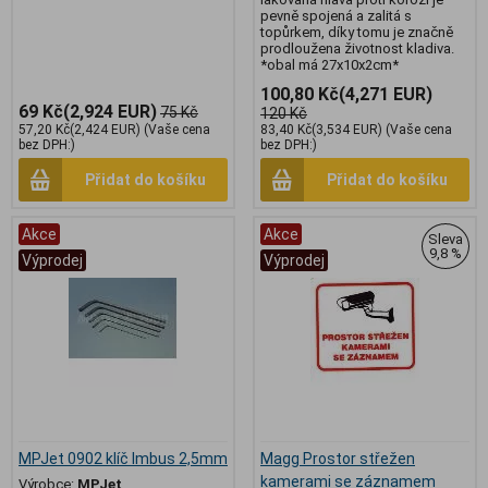
pevně spojená a zalitá s
topůrkem, díky tomu je značně
prodloužena životnost kladiva.
*obal má 27x10x2cm*
100,80 Kč
(4,271 EUR)
69 Kč
(2,924 EUR)
75 Kč
120 Kč
57,20 Kč
(2,424 EUR)
(Vaše cena
83,40 Kč
(3,534 EUR)
(Vaše cena
bez DPH:)
bez DPH:)
Přidat do košíku
Přidat do košíku
Akce
Akce
Sleva
9,8 %
Výprodej
Výprodej
MPJet 0902 klíč Imbus 2,5mm
Magg Prostor střežen
kamerami se záznamem
Výrobce:
MPJet