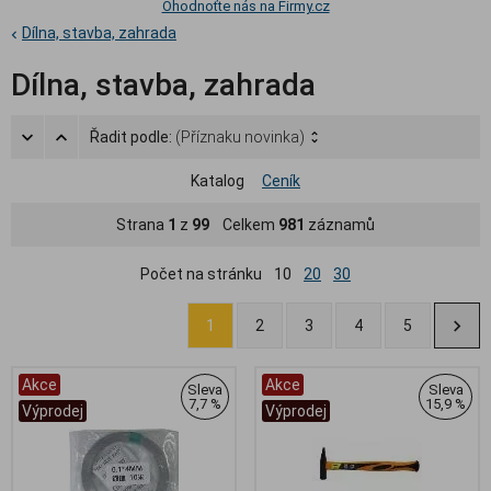
Ohodnoťte nás na Firmy.cz
Dílna, stavba, zahrada
Dílna, stavba, zahrada
Řadit podle:
(Příznaku novinka)
Katalog
Ceník
Strana
1
z
99
Celkem
981
záznamů
Počet na stránku
10
20
30
1
2
3
4
5
Akce
Akce
Sleva
Sleva
7,7 %
15,9 %
Výprodej
Výprodej