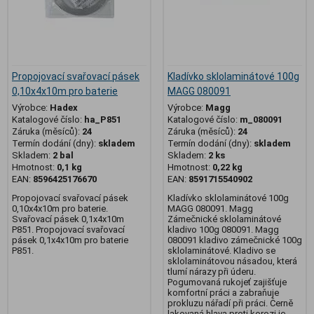
Propojovací svařovací pásek
Kladívko sklolaminátové 100g
0,10x4x10m pro baterie
MAGG 080091
Výrobce:
Hadex
Výrobce:
Magg
Katalogové číslo:
ha_P851
Katalogové číslo:
m_080091
Záruka (měsíců):
24
Záruka (měsíců):
24
Termín dodání (dny):
skladem
Termín dodání (dny):
skladem
Skladem:
2 bal
Skladem:
2 ks
Hmotnost:
0,1 kg
Hmotnost:
0,22 kg
EAN:
8596425176670
EAN:
8591715540902
Propojovací svařovací pásek
Kladívko sklolaminátové 100g
0,10x4x10m pro baterie.
MAGG 080091. Magg
Svařovací pásek 0,1x4x10m
Zámečnické sklolaminátové
P851. Propojovací svařovací
kladivo 100g 080091. Magg
pásek 0,1x4x10m pro baterie
080091 kladivo zámečnické 100g
P851.
sklolaminátové. Kladivo se
sklolaminátovou násadou, která
tlumí nárazy při úderu.
Pogumovaná rukojeť zajišťuje
komfortní práci a zabraňuje
prokluzu nářadí při práci. Černě
lakovaná hlava proti korozi je