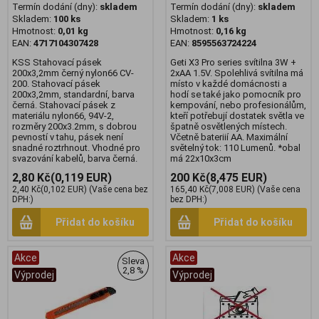
Termín dodání (dny):
skladem
Termín dodání (dny):
skladem
Skladem:
100 ks
Skladem:
1 ks
Hmotnost:
0,01 kg
Hmotnost:
0,16 kg
EAN:
4717104307428
EAN:
8595563724224
KSS Stahovací pásek
Geti X3 Pro series svítilna 3W +
200x3,2mm černý nylon66 CV-
2xAA 1.5V. Spolehlivá svítilna má
200. Stahovací pásek
místo v každé domácnosti a
200x3,2mm, standardní, barva
hodí se také jako pomocník pro
černá. Stahovací pásek z
kempování, nebo profesionálům,
materiálu nylon66, 94V-2,
kteří potřebují dostatek světla ve
rozměry 200x3.2mm, s dobrou
špatně osvětlených místech.
pevností v tahu, pásek není
Včetně bateriií AA. Maximální
snadné roztrhnout. Vhodné pro
světelný tok: 110 Lumenů. *obal
svazování kabelů, barva černá.
má 22x10x3cm
2,80 Kč
(0,119 EUR)
200 Kč
(8,475 EUR)
2,40 Kč
(0,102 EUR)
(Vaše cena bez
165,40 Kč
(7,008 EUR)
(Vaše cena
DPH:)
bez DPH:)
Přidat do košíku
Přidat do košíku
Akce
Akce
Sleva
2,8 %
Výprodej
Výprodej