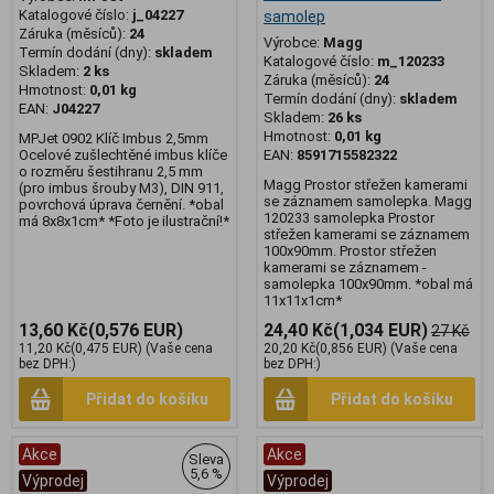
Katalogové číslo:
j_04227
samolep
Záruka (měsíců):
24
Výrobce:
Magg
Termín dodání (dny):
skladem
Katalogové číslo:
m_120233
Skladem:
2 ks
Záruka (měsíců):
24
Hmotnost:
0,01 kg
Termín dodání (dny):
skladem
EAN:
J04227
Skladem:
26 ks
Hmotnost:
0,01 kg
MPJet 0902 Klíč Imbus 2,5mm
Ocelové zušlechtěné imbus klíče
EAN:
8591715582322
o rozměru šestihranu 2,5 mm
Magg Prostor střežen kamerami
(pro imbus šrouby M3), DIN 911,
se záznamem samolepka. Magg
povrchová úprava černění. *obal
120233 samolepka Prostor
má 8x8x1cm* *Foto je ilustrační!*
střežen kamerami se záznamem
100x90mm. Prostor střežen
kamerami se záznamem -
samolepka 100x90mm. *obal má
11x11x1cm*
13,60 Kč
(0,576 EUR)
24,40 Kč
(1,034 EUR)
27 Kč
11,20 Kč
(0,475 EUR)
(Vaše cena
20,20 Kč
(0,856 EUR)
(Vaše cena
bez DPH:)
bez DPH:)
Přidat do košíku
Přidat do košíku
Akce
Akce
Sleva
5,6 %
Výprodej
Výprodej