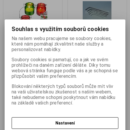
Souhlas s využitím souborů cookies
Na našem webu pracujeme se soubory cookies,
které nám pomáhají zkvalitnit naše služby a
personalizovat nabídky.
Vánoční svíčka s kovovým
MPJet 0900 klíč Imbus 1.5mm
ouškem 6x6,5cm
Výrobce:
MPJet
Soubory cookies si pamatují, co a jak ve svém
Katalogové číslo:
j_04225
Výrobce:
Out of the blue KG
prohlížeči na daném zařízení děláte. Díky tomu
Záruka (měsíců):
24
Katalogové číslo:
g_oo960255
webová stránka funguje podle vás a je schopná se
Termín dodání (dny):
skladem
Záruka (měsíců):
24
přizpůsobit vašim preferencím.
Skladem:
4 ks
Termín dodání (dny):
skladem
Hmotnost:
0,005 kg
Skladem:
5 ks
Blokování některých typů souborů může mít vliv
EAN:
3005
Hmotnost:
0,2 kg
na vaši uživatelskou zkušenost s naším webem,
EAN:
4029811374427
MPJet 0900 Klíč Imbus 1.5mm
také nebudeme schopni poskytnout vám nabídku
Ocelové zušlechtěné imbus klíče
Vánoční svíčka s kovovým
na základě vašich preferencí.
o rozměru šestihranu 1,5 mm
ouškem 6x6,5cm 960255.
(pro imbus šrouby M2), DIN 911,
Vánoční svíčka ve skle s
povrchová úprava černění. *obal
drátkem. Svíčka s vánočním
má 10x10x1cm*
motivem se může stát skvělou a
originální zimní dekorací i u vás
Nastavení
doma. Rozměry: 6 x 6,5 cm 2