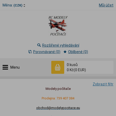
Měna:
Můj účet
(CZK)
Rozšířené vyhledávání
Porovnávané (0)
Oblíbené (0)
0
kusů
Menu
0 Kč
(0 EUR)
Zobrazit filtr
Modely počítače
Prodejna: 739 407 384
obchod@modelypocitace.eu