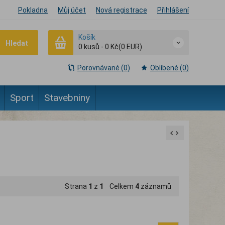
Pokladna
Můj účet
Nová registrace
Přihlášení
Košík
Hledat
0
kusů
-
0 Kč
(0 EUR)
Porovnávané (0)
Oblíbené (0)
Sport
Stavebniny
Strana
1
z
1
Celkem
4
záznamů