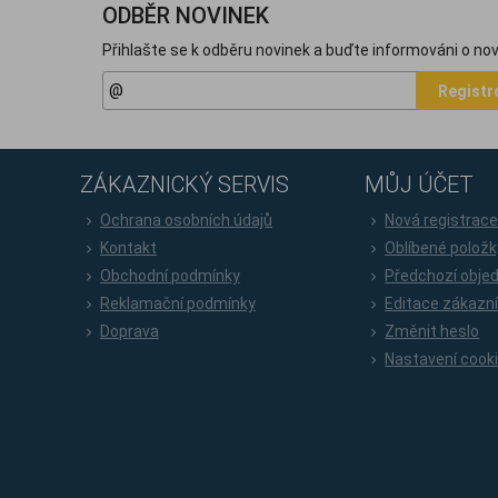
ODBĚR NOVINEK
Přihlašte se k odběru novinek a buďte informováni o nov
Registr
ZÁKAZNICKÝ SERVIS
MŮJ ÚČET
Ochrana osobních údajů
Nová registrac
Kontakt
Oblíbené položk
Obchodní podmínky
Předchozí obje
Reklamační podmínky
Editace zákazn
Doprava
Změnit heslo
Nastavení cook