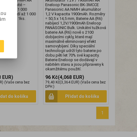
í baterie Ni-MH AA
Akumulátor 1.2V / 1900mAh AA
. Přednabité –
Eneloop Panasonic BK-3MCCE
telné. až 1 000
Panasonic AA NiMH akumulátor
kou
lů – nahradí až 1 000
1,2 V kapacita 1900mAh. Rozměry
vám
í. Cena za 1ks.
= 50,5 x 14,5 mm, Baterie AA (R6)
nabíjecí 1,2V/1900mAh Eneloop
PANASONIC Bulk. Unikátní tužková
baterie AA (R6) nově s 2100
dobíjecími cykly, které mají
maximálně eliminovaný efekt
samovybíjení. Díky speciální
technologii udrží tyto baterie po
dobu pěti let 70% své kapacity.
Baterie Eneloop se dodávají v
nabitém stavu a jsou připraveny k
okamžitému použití.
8 EUR)
96 Kč
(4,068 EUR)
R)
(Vaše cena bez
79,40 Kč
(3,364 EUR)
(Vaše cena bez
DPH:)
idat do košíku
Přidat do košíku
1