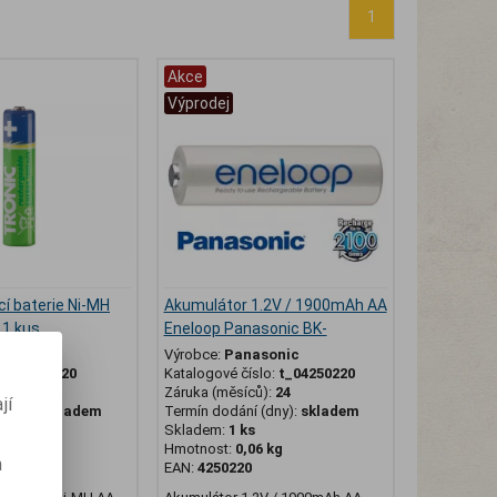
1
Akce
Výprodej
cí baterie Ni-MH
Akumulátor 1.2V / 1900mAh AA
1 kus
Eneloop Panasonic BK-
ic
Výrobce:
Panasonic
slo:
L_89220
Katalogové číslo:
t_04250220
ů):
24
Záruka (měsíců):
24
jí
(dny):
skladem
Termín dodání (dny):
skladem
s
Skladem:
1 ks
 kg
Hmotnost:
0,06 kg
m
115993
EAN:
4250220