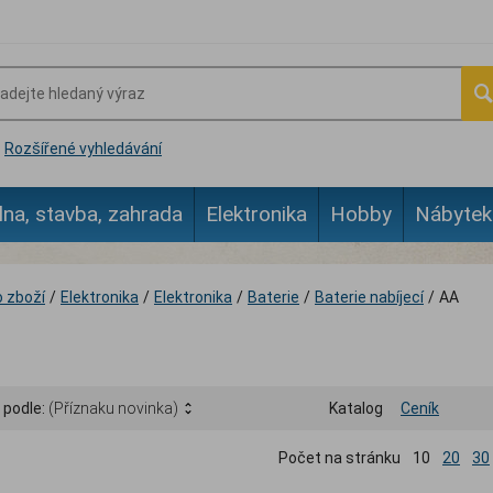
Rozšířené vyhledávání
lna, stavba, zahrada
Elektronika
Hobby
Nábytek
 zboží
/
Elektronika
/
Elektronika
/
Baterie
/
Baterie nabíjecí
/
AA
 podle:
(Příznaku novinka)
Katalog
Ceník
Počet na stránku
10
20
30