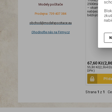
Tronic nabíjecí 
scho
2500mAh 1 kus - 
Modely počítače
– okamžitě použi
Blok
nabíjecích cyklů 
Prodejna: 739 407 384
zku
běžných baterií. 
nabí
obchod@modelypocitace.eu
Ohodnoťte nás na Firmy.cz
N
67,60 Kč
(2,8
55,80 Kč
(2,364 E
DPH:)
Přid
Strana
1
z
1
Ce