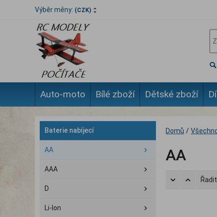
Výběr měny:
(CZK)
Auto-moto
Bílé zboží
Dětské zboží
Dí
Baterie nabíjecí
Domů
/
Všechno
AA
AA
AAA
Řadit
D
Li-Ion