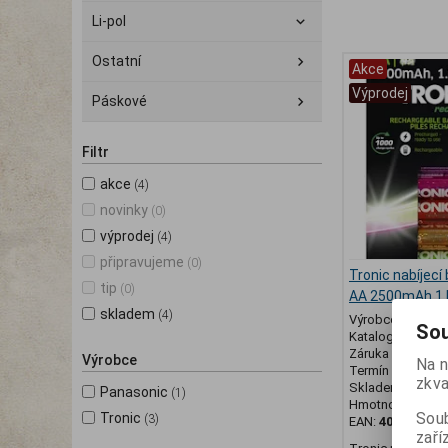
Li-pol
Ostatní
Akce
Výprodej
Páskové
Filtr
akce
(4)
novinky
(0)
výprodej
(4)
připravujeme
(0)
Tronic nabíjecí
tip
(0)
AA 2500mAh 1 
skladem
(4)
Výrobce:
Tronic
Sou
Katalogové číslo
Záruka (měsíců)
Výrobce
Na n
Termín dodání (d
zkva
Skladem:
5 ks
Panasonic
(1)
Hmotnost:
0,08 
Soub
Tronic
(3)
EAN:
405814306
zaří