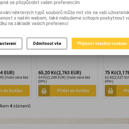
baterie Ni-MH AA
Tronic nabíjecí baterie Ni-MH AA
Tronic nabíjec
pná se přizpůsobit vašim preferencím.
color. Přednabité
2500mAh 1 kus. Typ baterie: nikl-
2500mAh 1 kus
telné. až 1 000
metal-hydridová akumulátor
okamžitě použi
ování některých typů souborů může mít vliv na vaši uživatels
– nahradí až 1 000
(NiMH). Přednabité pro okamžité
nabíjecích cyk
šenost s naším webem, také nebudeme schopni poskytnout 
Cena za 1ks.
použití.
běžných bateri
dku na základě vašich preferencí.
astavení
Odmítnout vše
Přijmout všechny cookies
64 EUR)
65,20 Kč
(2,763 EUR)
75 Kč
(3,17
UR)
(Vaše cena bez
54 Kč
(2,288 EUR)
(Vaše cena bez
62 Kč
(2,627 EU
DPH:)
DPH:)
at do košíku
Přidat do košíku
Př
lkem
4
záznamů