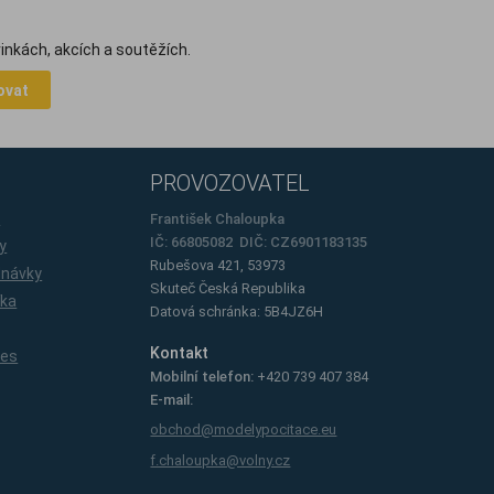
inkách, akcích a soutěžích.
ovat
PROVOZOVATEL
e
František Chaloupka
IČ: 66805082 DIČ: CZ6901183135
y
Rubešova 421, 53973
dnávky
Skuteč
Česká Republika
íka
Datová schránka: 5B4JZ6H
Kontakt
ies
Mobilní telefon:
+420 739 407 384
E-mail:
obchod@modelypocitace.eu
f.chaloupka@volny.cz