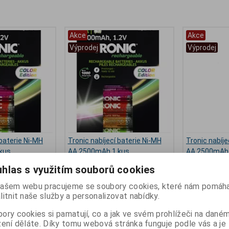
Akce
Akce
Výprodej
Výprodej
 baterie Ni-MH
Tronic nabíjecí baterie Ni-MH
Tronic nabíje
kus
AA 2500mAh 1 kus
AA 2500mAh 
Výrobce:
Tronic
Výrobce:
Tron
hlas s využitím souborů cookies
:
L_425001
Katalogové číslo:
L_2001
Katalogové čí
:
12
Záruka (měsíců):
12
Záruka (měsíc
ašem webu pracujeme se soubory cookies, které nám pomáha
ny):
skladem
Termín dodání (dny):
skladem
Termín dodání 
litnit naše služby a personalizovat nabídky.
Skladem:
4 ks
Skladem:
16 k
kg
Hmotnost:
0,1 kg
Hmotnost:
0,1
ory cookies si pamatují, co a jak ve svém prohlížeči na dané
5086
EAN:
4335814025069
EAN:
4054599
zení děláte. Díky tomu webová stránka funguje podle vás a je