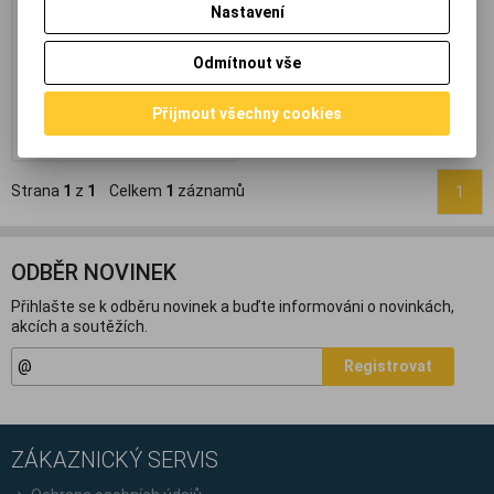
Nastavení
25x12x3cm*
461,80 Kč
(19,568 EUR)
Odmítnout vše
513 Kč
381,60 Kč
(16,169 EUR)
(Vaše cena
bez DPH:)
Přijmout všechny cookies
Přidat do košíku
Strana
1
z
1
Celkem
1
záznamů
1
ODBĚR NOVINEK
Přihlašte se k odběru novinek a buďte informováni o novinkách,
akcích a soutěžích.
Registrovat
ZÁKAZNICKÝ SERVIS