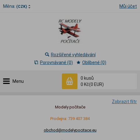
Měna:
Můj účet
(CZK)
Rozšířené vyhledávání
Porovnávané (0)
Oblíbené (0)
0
kusů
Menu
0 Kč
(0 EUR)
Zobrazit filtr
Modely počítače
Prodejna: 739 407 384
obchod@modelypocitace.eu