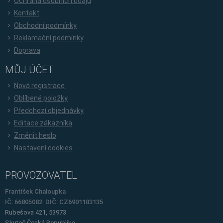
Ochrana osobních údajů
Kontakt
Obchodní podmínky
Reklamační podmínky
Doprava
MŮJ ÚČET
Nová registrace
Oblíbené položky
Předchozí objednávky
Editace zákazníka
Změnit heslo
Nastavení cookies
PROVOZOVATEL
František Chaloupka
IČ: 66805082 DIČ: CZ6901183135
Rubešova 421, 53973
Skuteč
Česká Republika