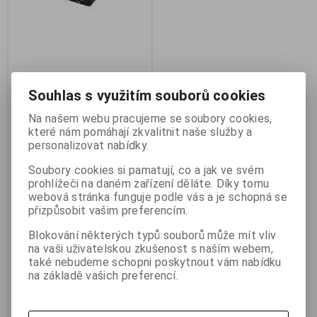
Přepínač PremiumCord HDMI
2:1 automatický khswit21
Souhlas s využitím souborů cookies
Výrobce:
PremiumCord
Na našem webu pracujeme se soubory cookies,
Katalogové číslo:
k_khswit21a
které nám pomáhají zkvalitnit naše služby a
Záruka (měsíců):
24
personalizovat nabídky.
Termín dodání (dny):
skladem
Skladem:
3 ks
Soubory cookies si pamatují, co a jak ve svém
Hmotnost:
0,15 kg
EAN:
8592220005160
prohlížeči na daném zařízení děláte. Díky tomu
webová stránka funguje podle vás a je schopná se
Přepínač PremiumCord HDMI 2:1
přizpůsobit vašim preferencím.
automatický khswit21a
PremiumCord HDMI switch 2:1
automatický khswit21a
Blokování některých typů souborů může mít vliv
PremiumCord khswit21a HDMI
na vaši uživatelskou zkušenost s naším webem,
switch 2:1 automatický. 2 HDMI
také nebudeme schopni poskytnout vám nabídku
zařízení sdílejí 1 HDMI zařízení
na základě vašich preferencí.
(obrazovku). Výběr zařízení je
buď automaticky nebo tlačítkem.
Podpora 20m HDMI kabelu na
vstupu, až 25m HDMI kabelu na
výstupu HDMI Switche. *obal má