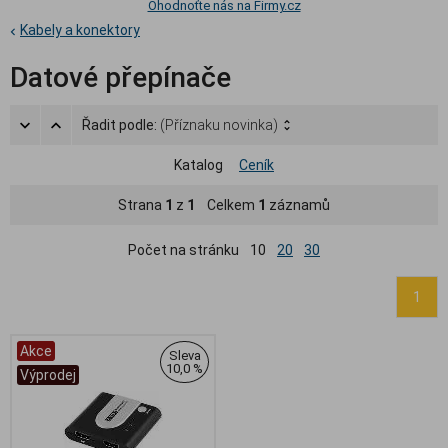
Ohodnoťte nás na Firmy.cz
Kabely a konektory
Datové přepínače
Řadit podle:
(Příznaku novinka)
Katalog
Ceník
Strana
1
z
1
Celkem
1
záznamů
Počet na stránku
10
20
30
1
Akce
Sleva
10,0 %
Výprodej