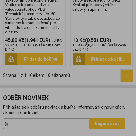
12x150mm do betonu a zdiva.
válcová stopka KRT010402.
Vrták do betonu a zdiva s
Kvalitní příklepový vrták s
válcovou stopkou VDB.
válcovým upínáním.
Technické parametry 12x150
Spirálovitý vrták s destičkou ze
slinutého karbidu, určené pro
vrtání do betonu, kamene, cihly,
glazury
45,80 Kč
(1,941 EUR)
13 Kč
(0,551 EUR)
52 Kč
38 Kč
(1,610 EUR)
(Vaše cena bez
10,80 Kč
(0,458 EUR)
(Vaše cena
DPH:)
bez DPH:)
Přidat do košíku
Přidat do košíku
Strana
1
z
1
Celkem
10
záznamů
1
ODBĚR NOVINEK
Přihlašte se k odběru novinek a buďte informováni o novinkách,
akcích a soutěžích.
Registrovat