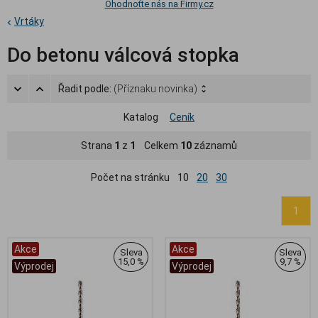
Ohodnoťte nás na Firmy.cz
Vrtáky
Do betonu válcová stopka
Řadit podle:
(Příznaku novinka)
Katalog
Ceník
Strana
1
z
1
Celkem
10
záznamů
Počet na stránku
10
20
30
1
Akce
Akce
Sleva
Sleva
15,0 %
9,7 %
Výprodej
Výprodej