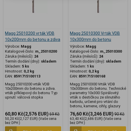
Magg 25010200 vrták VDB
Magg 25010300 Vrták VDB
10x200mm do betonu a zdiva
10x300mm do betonu
Výrobce:
Magg
Výrobce:
Magg
Katalogové číslo:
m_25010200
Katalogové číslo:
m_25010300
Záruka (měsíců):
24
Záruka (měsíců):
24
Termín dodání (dny):
skladem
Termín dodání (dny):
skladem
Skladem:
5 ks
Skladem:
1 ks
Hmotnost:
0,2 kg
Hmotnost:
0,2 kg
EAN:
8591715100113
EAN:
8591715100168
Magg 25010200 vrták VDB
Magg 25010300 Vrták VDB
10x200mm do betonu a zdiva.
10x300mm do betonu. Technické
vrták příklepový do betonu Typ
parametry 10x300 Spirálovitý
upnutí: válcová stopka
vrták s destičkou ze slinutého
karbidu, určené pro vrtání do
betonu, kamene, cihly, glazury
60,80 Kč
(2,576 EUR)
76,60 Kč
(3,246 EUR)
69 Kč
90 Kč
50,20 Kč
(2,127 EUR)
(Vaše cena
63,40 Kč
(2,686 EUR)
(Vaše cena
bez DPH:)
bez DPH:)