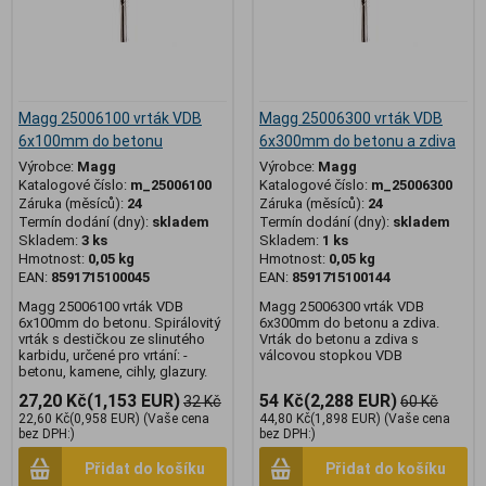
Magg 25006100 vrták VDB
Magg 25006300 vrták VDB
6x100mm do betonu
6x300mm do betonu a zdiva
Výrobce:
Magg
Výrobce:
Magg
Katalogové číslo:
m_25006100
Katalogové číslo:
m_25006300
Záruka (měsíců):
24
Záruka (měsíců):
24
Termín dodání (dny):
skladem
Termín dodání (dny):
skladem
Skladem:
3 ks
Skladem:
1 ks
Hmotnost:
0,05 kg
Hmotnost:
0,05 kg
EAN:
8591715100045
EAN:
8591715100144
Magg 25006100 vrták VDB
Magg 25006300 vrták VDB
6x100mm do betonu. Spirálovitý
6x300mm do betonu a zdiva.
vrták s destičkou ze slinutého
Vrták do betonu a zdiva s
karbidu, určené pro vrtání: -
válcovou stopkou VDB
betonu, kamene, cihly, glazury.
27,20 Kč
(1,153 EUR)
54 Kč
(2,288 EUR)
32 Kč
60 Kč
22,60 Kč
(0,958 EUR)
(Vaše cena
44,80 Kč
(1,898 EUR)
(Vaše cena
bez DPH:)
bez DPH:)
Přidat do košíku
Přidat do košíku