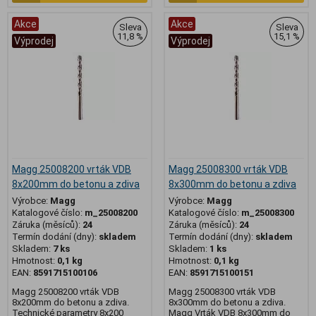
Akce
Akce
Sleva
Sleva
11,8 %
15,1 %
Výprodej
Výprodej
Magg 25008200 vrták VDB
Magg 25008300 vrták VDB
8x200mm do betonu a zdiva
8x300mm do betonu a zdiva
Výrobce:
Magg
Výrobce:
Magg
Katalogové číslo:
m_25008200
Katalogové číslo:
m_25008300
Záruka (měsíců):
24
Záruka (měsíců):
24
Termín dodání (dny):
skladem
Termín dodání (dny):
skladem
Skladem:
7 ks
Skladem:
1 ks
Hmotnost:
0,1 kg
Hmotnost:
0,1 kg
EAN:
8591715100106
EAN:
8591715100151
Magg 25008200 vrták VDB
Magg 25008300 vrták VDB
8x200mm do betonu a zdiva.
8x300mm do betonu a zdiva.
Technické parametry 8x200
Magg Vrták VDB 8x300mm do