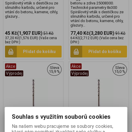
Spirálovitý vrták s destičkou ze
betonu a zdiva 25008300.
slinutého karbidu, určené pro
Technické parametry 8x300
vrtání do betonu, kamene, cihly,
Spirálovitý vrták s destičkou ze
glazury...
slinutého karbidu, určené pro
vrtání do betonu, kamene, cihly,
glazury...
45 Kč
(1,907 EUR)
77,40 Kč
(3,280 EUR)
51 Kč
91 Kč
37,20 Kč
(1,576 EUR)
(Vaše cena
64 Kč
(2,712 EUR)
(Vaše cena bez
bez DPH:)
DPH:)
Přidat do košíku
Přidat do košíku
Akce
Akce
Sleva
Sleva
15,9 %
15,0 %
Výprodej
Výprodej
Souhlas s využitím souborů cookies
Na našem webu pracujeme se soubory cookies,
Magg 25014200 Vrták VDB
Magg 25010120 vrták VDB
které nám pomáhají zkvalitnit naše služby a