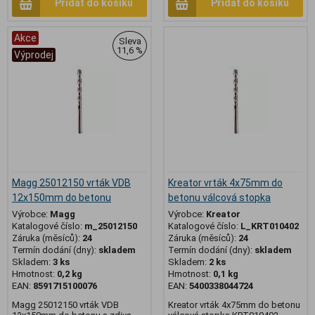
Přidat do košíku
Přidat do košíku
Akce
Sleva
11,6 %
Výprodej
Magg 25012150 vrták VDB
Kreator vrták 4x75mm do
12x150mm do betonu
betonu válcová stopka
Výrobce:
Magg
Výrobce:
Kreator
Katalogové číslo:
m_25012150
Katalogové číslo:
L_KRT010402
Záruka (měsíců):
24
Záruka (měsíců):
24
Termín dodání (dny):
skladem
Termín dodání (dny):
skladem
Skladem:
3 ks
Skladem:
2 ks
Hmotnost:
0,2 kg
Hmotnost:
0,1 kg
EAN:
8591715100076
EAN:
5400338044724
Magg 25012150 vrták VDB
Kreator vrták 4x75mm do betonu