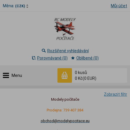
Měna:
Můj účet
(CZK)
Rozšířené vyhledávání
Porovnávané (0)
Oblíbené (0)
0
kusů
Menu
0 Kč
(0 EUR)
Zobrazit filtr
Modely počítače
Prodejna: 739 407 384
obchod@modelypocitace.eu