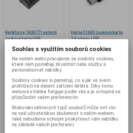
Renkforce 1608771 externí
Hama 51660 zvuková karta
zvuková karta USB
2.0 stereo USB
Výrobce:
Renkforce
Výrobce:
Hama
Souhlas s využitím souborů cookies
Katalogové číslo:
co_1608771
Katalogové číslo:
1_ZVKHAM1000
Záruka (měsíců):
24
Na našem webu pracujeme se soubory cookies,
Záruka (měsíců):
24
Termín dodání (dny):
skladem
které nám pomáhají zkvalitnit naše služby a
Termín dodání (dny):
skladem
Skladem:
1 ks
personalizovat nabídky.
Skladem:
1 ks
Hmotnost:
0,06 kg
Hmotnost:
0,08 kg
EAN:
4016139334103
Soubory cookies si pamatují, co a jak ve svém
EAN:
4007249516602
Renkforce 1608771 externí
prohlížeči na daném zařízení děláte. Díky tomu
zvuková karta USB konektor na
Hama 51660 zvuková karta 2.0
webová stránka funguje podle vás a je schopná se
sluchátka, externí ovládání
stereo USB. Zvuková karta,
přizpůsobit vašim preferencím.
hlasitosti. Tato zvuková karta
externí, 2.0 stereo, USB, 2x
USB vám umožňuje provozovat
3,5mm jack, černá. Externí
reproduktor, mikrofon nebo
zvuková karta pro připojení
Blokování některých typů souborů může mít vliv
sluchátka pohodlně přes USB
audio zařízení převádí digitální
na vaši uživatelskou zkušenost s naším webem,
port. Využijte mnoho výhod
signál z USB rozhraní na
také nebudeme schopni poskytnout vám nabídku
zvukové karty a telefonujte
standardní analogový audio
na základě vašich preferencí.
například pomocí sluchátek
signál. *obal zboží má
zdarma na internetu přes Voice
23x10x3cm*
over IP (VoIP). Tato karta se dále