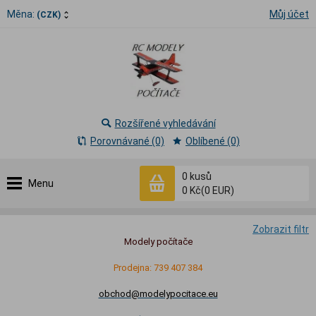
Měna:
Můj účet
(CZK)
Rozšířené vyhledávání
Porovnávané (0)
Oblíbené (0)
0
kusů
Menu
0 Kč
(0 EUR)
Zobrazit filtr
Modely počítače
Prodejna: 739 407 384
obchod@modelypocitace.eu