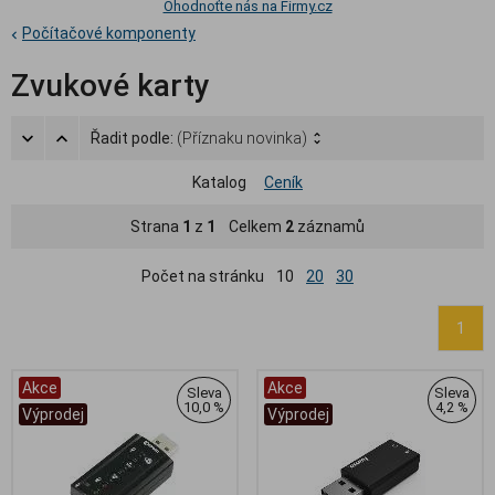
Ohodnoťte nás na Firmy.cz
Počítačové komponenty
Zvukové karty
Řadit podle:
(Příznaku novinka)
Katalog
Ceník
Strana
1
z
1
Celkem
2
záznamů
Počet na stránku
10
20
30
1
Akce
Akce
Sleva
Sleva
10,0 %
4,2 %
Výprodej
Výprodej