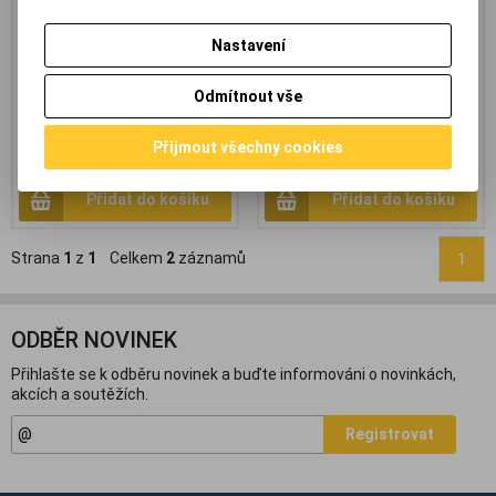
vyznačuje jednoduchou
manipulací a možností nahradit
Nastavení
staré nebo vadné onBoard
zvukové karty notebooku nebo
počítače. *obal má 15x11x4cm*
Odmítnout vše
373,60 Kč
(15,831 EUR)
360 Kč
(15,254 EUR)
376 Kč
415 Kč
Přijmout všechny cookies
308,80 Kč
(13,085 EUR)
(Vaše cena
297,60 Kč
(12,610 EUR)
(Vaše cena
bez DPH:)
bez DPH:)
Přidat do košíku
Přidat do košíku
Strana
1
z
1
Celkem
2
záznamů
1
ODBĚR NOVINEK
Přihlašte se k odběru novinek a buďte informováni o novinkách,
akcích a soutěžích.
Registrovat